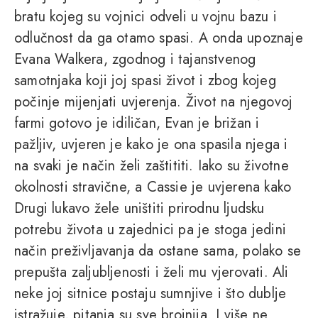
bratu kojeg su vojnici odveli u vojnu bazu i
odlučnost da ga otamo spasi. A onda upoznaje
Evana Walkera, zgodnog i tajanstvenog
samotnjaka koji joj spasi život i zbog kojeg
počinje mijenjati uvjerenja. Život na njegovoj
farmi gotovo je idiličan, Evan je brižan i
pažljiv, uvjeren je kako je ona spasila njega i
na svaki je način želi zaštititi. Iako su životne
okolnosti stravične, a Cassie je uvjerena kako
Drugi lukavo žele uništiti prirodnu ljudsku
potrebu života u zajednici pa je stoga jedini
način preživljavanja da ostane sama, polako se
prepušta zaljubljenosti i želi mu vjerovati. Ali
neke joj sitnice postaju sumnjive i što dublje
istražuje, pitanja su sve brojnija. I više ne