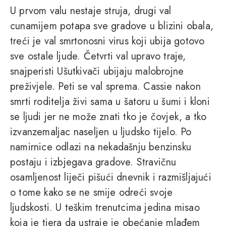
U prvom valu nestaje struja, drugi val
cunamijem potapa sve gradove u blizini obala,
treći je val smrtonosni virus koji ubija gotovo
sve ostale ljude. Četvrti val upravo traje,
snajperisti Ušutkivači ubijaju malobrojne
preživjele. Peti se val sprema. Cassie nakon
smrti roditelja živi sama u šatoru u šumi i kloni
se ljudi jer ne može znati tko je čovjek, a tko
izvanzemaljac naseljen u ljudsko tijelo. Po
namirnice odlazi na nekadašnju benzinsku
postaju i izbjegava gradove. Stravičnu
osamljenost liječi pišući dnevnik i razmišljajući
o tome kako se ne smije odreći svoje
ljudskosti. U teškim trenutcima jedina misao
koja je tjera da ustraje je obećanje mlađem