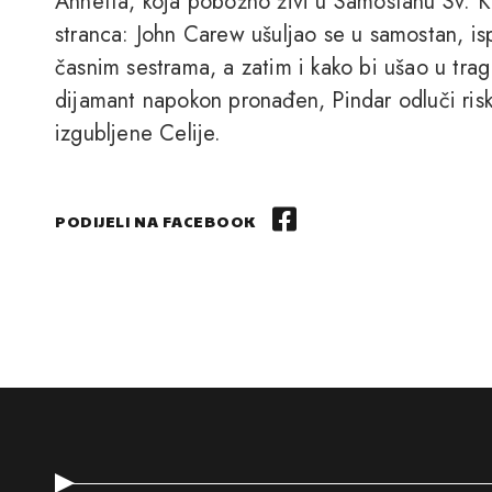
Annetta, koja pobožno živi u Samostanu Sv. K
stranca: John Carew ušuljao se u samostan, is
časnim sestrama, a zatim i kako bi ušao u tra
dijamant napokon pronađen, Pindar odluči risk
izgubljene Celije.
PODIJELI NA FACEBOOK