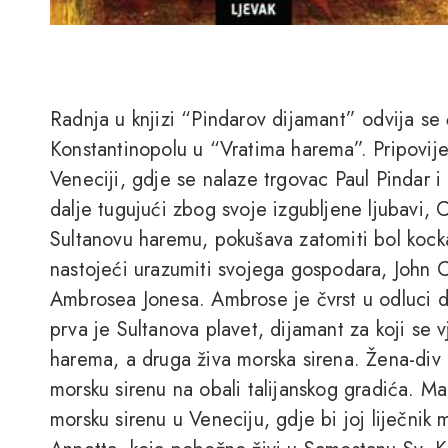
Radnja u knjizi “Pindarov dijamant” odvija se 
Konstantinopolu u “Vratima harema”. Pripovije
Veneciji, gdje se nalaze trgovac Paul Pindar i
dalje tugujući zbog svoje izgubljene ljubavi, C
Sultanovu haremu, pokušava zatomiti bol kocka
nastojeći urazumiti svojega gospodara, John
Ambrosea Jonesa. Ambrose je čvrst u odluci da
prva je Sultanova plavet, dijamant za koji se 
harema, a druga živa morska sirena. Žena-div
morsku sirenu na obali talijanskog gradića. 
morsku sirenu u Veneciju, gdje bi joj liječni