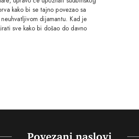
lare, upravo će upoznati sudbinskog
prva kako bi se tajno povezao sa
g neuhvatljivom dijamantu. Kad je
irati sve kako bi došao do davno
Povezani naslovi