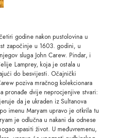
četiri godine nakon pustolovina u
st započinje u 1603. godini, u
 njegov sluga John Carew. Pindar, i
elije Lamprey, koja je ostala u
jući do besvijesti. Očajnički
 Carew poziva mračnog kolekcionara
 pronađe dvije neprocjenjive stvari:
vjeruje da je ukraden iz Sultanova
 po imenu Maryam upravo je otkrila tu
Maryam je odlučna u nakani da odnese
k mogao spasiti život. U međuvremenu,