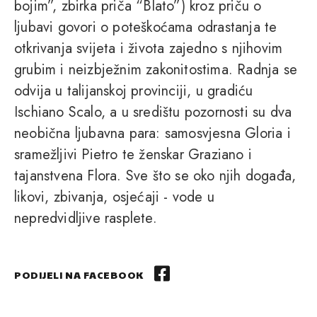
bojim”, zbirka priča “Blato”) kroz priču o
ljubavi govori o poteškoćama odrastanja te
otkrivanja svijeta i života zajedno s njihovim
grubim i neizbježnim zakonitostima. Radnja se
odvija u talijanskoj provinciji, u gradiću
Ischiano Scalo, a u središtu pozornosti su dva
neobična ljubavna para: samosvjesna Gloria i
sramežljivi Pietro te ženskar Graziano i
tajanstvena Flora. Sve što se oko njih događa,
likovi, zbivanja, osjećaji - vode u
nepredvidljive rasplete.
PODIJELI NA FACEBOOK