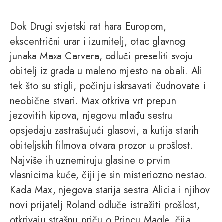
Dok Drugi svjetski rat hara Europom,
ekscentrični urar i izumitelj, otac glavnog
junaka Maxa Carvera, odluči preseliti svoju
obitelj iz grada u maleno mjesto na obali. Ali
tek što su stigli, počinju iskrsavati čudnovate i
neobične stvari. Max otkriva vrt prepun
jezovitih kipova, njegovu mlađu sestru
opsjedaju zastrašujući glasovi, a kutija starih
obiteljskih filmova otvara prozor u prošlost.
Najviše ih uznemiruju glasine o prvim
vlasnicima kuće, čiji je sin misteriozno nestao.
Kada Max, njegova starija sestra Alicia i njihov
novi prijatelj Roland odluče istražiti prošlost,
otkrivaju strašnu priču o Princu Magle, čija