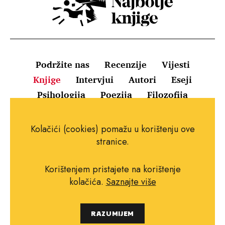
Podržite nas
Recenzije
Vijesti
Knjige
Intervjui
Autori
Eseji
Psihologija
Poezija
Filozofija
Uvjeti korištenja
Pravila o kolačićima
Kolačići (cookies) pomažu u korištenju ove
Pravila privatnosti
Impressum
Kontakt
stranice.
Korištenjem pristajete na korištenje
kolačića.
Saznajte više
Copyright © 2010.-2021. najboljeknjige.com.
RAZUMIJEM
Sva prava pridržana.