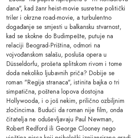
dana", kad žanr heist-movie susretne politički
triler i okrzne road-movie, a turbulentno
događanje se smjesti u balkansku stvarnost,
kad se skokne do Budimpešte, putuje na
relaciji Beograd-Priština, odmori na
vojvođanskom salašu, posluša opera u
Düsseldorfu, prošeta splitskom rivom i tome
doda nekoliko ljubavnih priča? Dobije se
roman "Regija stranaca", istinita bajka o tri
simpatična, poštena lopova dostojna
Hollywooda, i o još nekim, prilično ozbiljnim
zločincima. Budući da roman nije film, onda
čitatelja ne oduševljavaju Paul Newman,
Robert Redford ili George Clooney nego
vještina pisca koji psihološki iznijansirano gradi