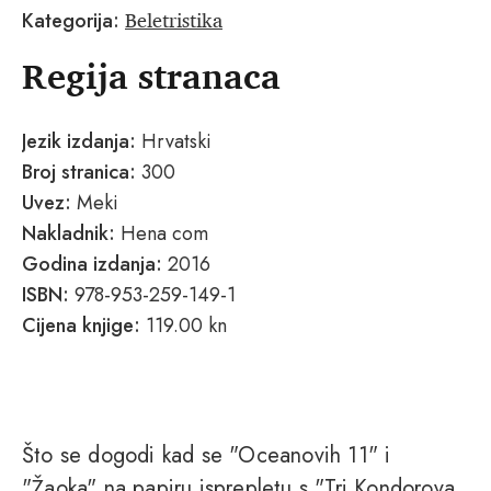
Beletristika
Kategorija:
Regija stranaca
Jezik izdanja:
Hrvatski
Broj stranica:
300
Uvez:
Meki
Nakladnik:
Hena com
Godina izdanja:
2016
ISBN:
978-953-259-149-1
Cijena knjige:
119.00 kn
Što se dogodi kad se "Oceanovih 11" i
"Žaoka" na papiru isprepletu s "Tri Kondorova