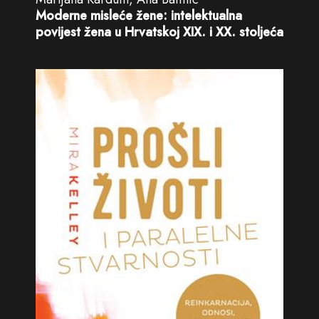
Moderne misleće žene: intelektualna
povijest žena u Hrvatskoj XIX. i XX. stoljeća