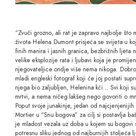
“Zvuči grozno, ali rat je zapravo najbolje što
života Helena Dumont prisjeća se svijeta u koj
finih manira i jasnih granica, bezbrižnih ljeta
velike eksplozije rata i ljubavi koja je promij
njegovateljice ondje više nema nikoga. Dobrod
mladi engleski fotograf koji će joj postati supr
njega bio zaljubljen, Helenina kći... Svi koji s
mrtvi, a nema ničeg lakšeg nego govoriti o mrt
Poput svoje junakinje, jedan od najcjenjenijih
Mortier u “Snu bogova” za cilj si postavlja ba
je mladost vezala uz doba u kojem su bogovi 
potresnu sliku jednog od najburnijih stoljeća l