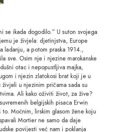
 mi se ikada dogodilo.” U suton svojega
emu je živjela: djetinjstva, Europe
 na ladanju, a potom praska 1914.,
enila sve. Osim nje i njezine marokanske
ušni otac i nepopustljiva majka,
ugom i njezin zlatokosi brat koji je u
u živjeli u njezinim pričama sada su
vima. Ali kako oživiti život, za žive?
 suvremenih belgijskih pisaca Erwin
š to. Moćnim, lirskim glasom žene koju
spavali Mortier ne samo da daje
judske povijesti već nam i poklanja