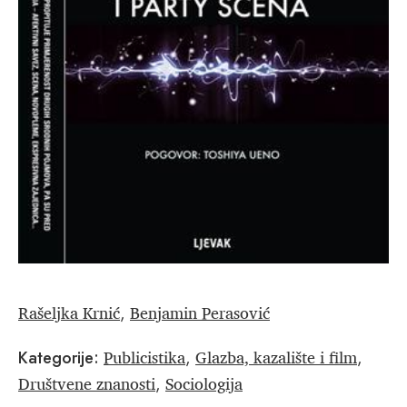
Rašeljka Krnić
Benjamin Perasović
,
Publicistika
Glazba, kazalište i film
Kategorije:
,
,
Društvene znanosti
Sociologija
,