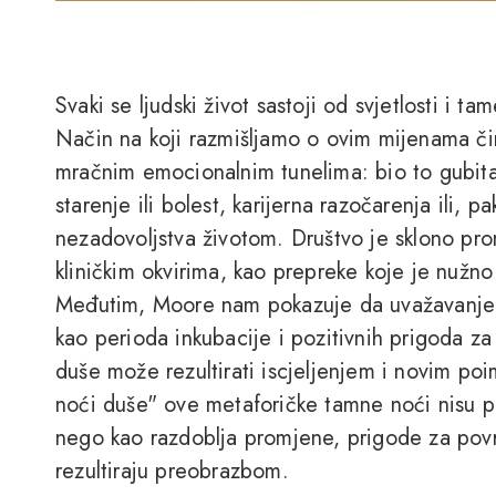
Svaki se ljudski život sastoji od svjetlosti i tam
Način na koji razmišljamo o ovim mijenama čin
mračnim emocionalnim tunelima: bio to gubitak
starenje ili bolest, karijerna razočarenja ili, 
nezadovoljstva životom. Društvo je sklono pr
kliničkim okvirima, kao prepreke koje je nužno
Međutim, Moore nam pokazuje da uvažavanje i 
kao perioda inkubacije i pozitivnih prigoda za
duše može rezultirati iscjeljenjem i novim po
noći duše" ove metaforičke tamne noći nisu p
nego kao razdoblja promjene, prigode za povra
rezultiraju preobrazbom.