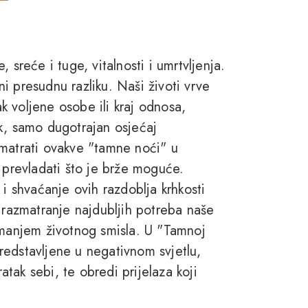
e, sreće i tuge, vitalnosti i umrtvljenja.
i presudnu razliku. Naši životi vrve
 voljene osobe ili kraj odnosa,
pak, samo dugotrajan osjećaj
omatrati ovakve "tamne noći" u
 prevladati što je brže moguće.
shvaćanje ovih razdoblja krhkosti
 razmatranje najdubljih potreba naše
imanjem životnog smisla. U "Tamnoj
redstavljene u negativnom svjetlu,
tak sebi, te obredi prijelaza koji