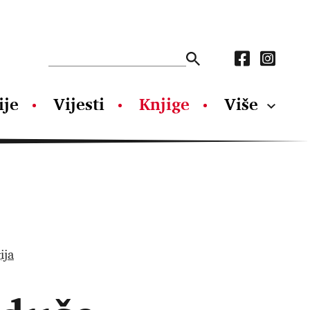
ije
Vijesti
Knjige
Više
ija