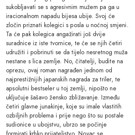
sukobljavati se s agresivnim mužem pa ga u
iracionalnom napadu bijesa ubije. Svoj će
zločin priznati kolegici s posla u noćnoj smjeni.
Ta će pak kolegica angažirati još dvije
suradnice iz iste tvornice, te će se njih četiri
udružiti i pobrinuti se da tijelo nesretnog muža
nestane s lica zemlje. No, čitatelji, budite na
oprezu, ovaj roman nagrađen jednom od
najprestižnijih japanskih nagrada za triler, te
apsolutni bestseler u toj zemlji, nipošto ne
uključuje šašavo žensko zbližavanje. Između
četiri glavne junakinje, koje su imale vlastitih
ozbiljnih problema i prije nego što su postale
sudionice u ubojstvu, ubrzo se počinje
formirati krhko prijateljstvo. Novac se