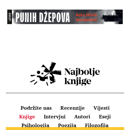
Podržite nas
Recenzije
Vijesti
Knjige
Intervjui
Autori
Eseji
Psihologija
Poezija
Filozofija