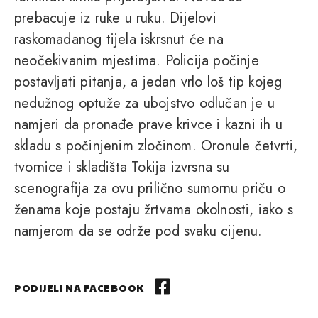
prebacuje iz ruke u ruku. Dijelovi
raskomadanog tijela iskrsnut će na
neočekivanim mjestima. Policija počinje
postavljati pitanja, a jedan vrlo loš tip kojeg
nedužnog optuže za ubojstvo odlučan je u
namjeri da pronađe prave krivce i kazni ih u
skladu s počinjenim zločinom. Oronule četvrti,
tvornice i skladišta Tokija izvrsna su
scenografija za ovu prilično sumornu priču o
ženama koje postaju žrtvama okolnosti, iako s
namjerom da se održe pod svaku cijenu.
PODIJELI NA FACEBOOK