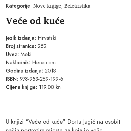
Nove knjige
Beletristika
Kategorije:
,
Veće od kuće
Jezik izdanja:
Hrvatski
Broj stranica:
252
Uvez:
Meki
Nakladnik:
Hena com
Godina izdanja:
2018
ISBN:
978-953-259-199-6
Cijena knjige:
119.00 kn
U knjizi "Veće od kuće" Dorta Jagić na osobit
način portretira mjesta za koja je veže