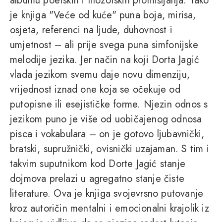
albumu poetskih i filozofskih promišljanja. Tako
je knjiga "Veće od kuće" puna boja, mirisa,
osjeta, referenci na ljude, duhovnost i
umjetnost – ali prije svega puna simfonijske
melodije jezika. Jer način na koji Dorta Jagić
vlada jezikom svemu daje novu dimenziju,
vrijednost iznad one koja se očekuje od
putopisne ili esejističke forme. Njezin odnos s
jezikom puno je više od uobičajenog odnosa
pisca i vokabulara – on je gotovo ljubavnički,
bratski, supružnički, ovisnički uzajaman. S tim i
takvim suputnikom kod Dorte Jagić stanje
dojmova prelazi u agregatno stanje čiste
literature. Ova je knjiga svojevrsno putovanje
kroz autoričin mentalni i emocionalni krajolik iz