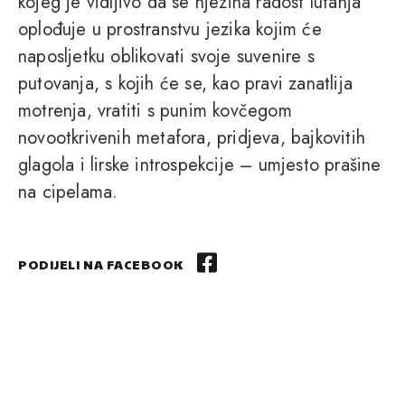
kojeg je vidljivo da se njezina radost lutanja
oplođuje u prostranstvu jezika kojim će
naposljetku oblikovati svoje suvenire s
putovanja, s kojih će se, kao pravi zanatlija
motrenja, vratiti s punim kovčegom
novootkrivenih metafora, pridjeva, bajkovitih
glagola i lirske introspekcije – umjesto prašine
na cipelama.
PODIJELI NA FACEBOOK