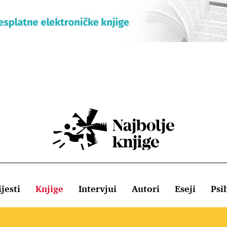
jesti
Knjige
Intervjui
Autori
Eseji
Psi
ištenja
Pravila o kolačićima
Pravila privatnosti
Impressum