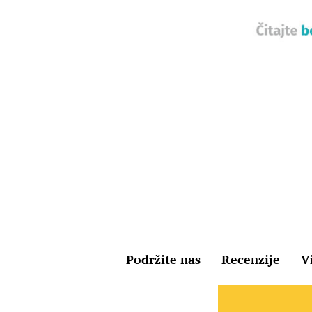
Podržite nas
Recenzije
Vi
Uvjeti kor