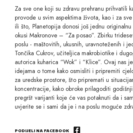
Za sve one koji su zdravu prehranu prihvatili kao
provode u svim aspektima života, kao i za sve 
ili što, Planetopija donosi još jednu originalnu 
okusi Makronove – “Za posao”. Zbirku tridese
poslu - maštovitih, ukusnih, uravnoteženih i j
Tončika Cukrov, učiteljica makrobiotike i dugo
autorica kuharica “Wok” i “Klice”. Ovaj nas je
idejama o tome kako osmisliti i pripremiti cjelov
za uredske prostore, što pripremati u situacij
koncentracije, kako obroke prilagoditi godišn
pregršt varijanti koje će vas potaknuti da i sam
uvjerite se i sami da je i na poslu moguće zdra
PODIJELI NA FACEBOOK