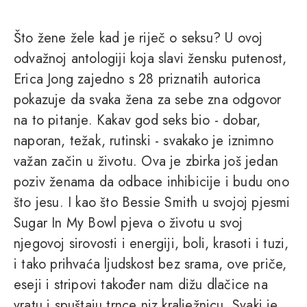
Što žene žele kad je riječ o seksu? U ovoj
odvažnoj antologiji koja slavi žensku putenost,
Erica Jong zajedno s 28 priznatih autorica
pokazuje da svaka žena za sebe zna odgovor
na to pitanje. Kakav god seks bio - dobar,
naporan, težak, rutinski - svakako je iznimno
važan začin u životu. Ova je zbirka još jedan
poziv ženama da odbace inhibicije i budu ono
što jesu. I kao što Bessie Smith u svojoj pjesmi
Sugar In My Bowl pjeva o životu u svoj
njegovoj sirovosti i energiji, boli, krasoti i tuzi,
i tako prihvaća ljudskost bez srama, ove priče,
eseji i stripovi također nam dižu dlačice na
vratu i spuštaju trnce niz kralježnicu. Svaki je