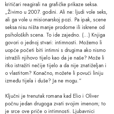
kritičari reagirali na grafičke prikaze seksa.
„Živimo u 2007. godini. Ali ne: ljudi vole seks,
ali ga vole u misionarskoj pozi. Pa ipak, scene
seksa nisu ništa manje prodorne ili iskrene od
psiholoških scena. To ide zajedno. (...) Knjiga
govori o jednoj stvari: intimnosti. Možemo li
uopće početi biti intimni s drugima ako nismo
istražili njihovo tijelo kao da je naše? Može li
itko istražiti nečije tijelo a da nije znatiželjan i
o vlastitom? Konačno, možete li povući liniju
između tijela i duše? Ja ne mogu.“
Ključni je trenutak romana kad Elio i Oliver
počnu jedan drugoga zvati svojim imenom; to
je srce ove priče o intimnosti. Ljubavnici