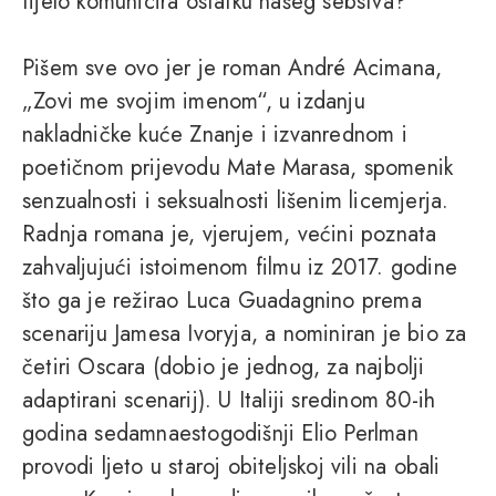
tijelo komunicira ostatku našeg sebstva?
Pišem sve ovo jer je roman André Acimana,
„Zovi me svojim imenom“, u izdanju
nakladničke kuće Znanje i izvanrednom i
poetičnom prijevodu Mate Marasa, spomenik
senzualnosti i seksualnosti lišenim licemjerja.
Radnja romana je, vjerujem, većini poznata
zahvaljujući istoimenom filmu iz 2017. godine
što ga je režirao Luca Guadagnino prema
scenariju Jamesa Ivoryja, a nominiran je bio za
četiri Oscara (dobio je jednog, za najbolji
adaptirani scenarij). U Italiji sredinom 80-ih
godina sedamnaestogodišnji Elio Perlman
provodi ljeto u staroj obiteljskoj vili na obali