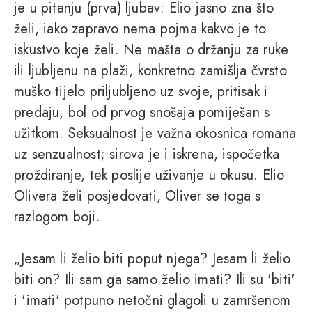
je u pitanju (prva) ljubav: Elio jasno zna što
želi, iako zapravo nema pojma kakvo je to
iskustvo koje želi. Ne mašta o držanju za ruke
ili ljubljenu na plaži, konkretno zamišlja čvrsto
muško tijelo priljubljeno uz svoje, pritisak i
predaju, bol od prvog snošaja pomiješan s
užitkom. Seksualnost je važna okosnica romana
uz senzualnost; sirova je i iskrena, ispočetka
proždiranje, tek poslije uživanje u okusu. Elio
Olivera želi posjedovati, Oliver se toga s
razlogom boji.
„Jesam li želio biti poput njega? Jesam li želio
biti on? Ili sam ga samo želio imati? Ili su 'biti'
i 'imati' potpuno netočni glagoli u zamršenom