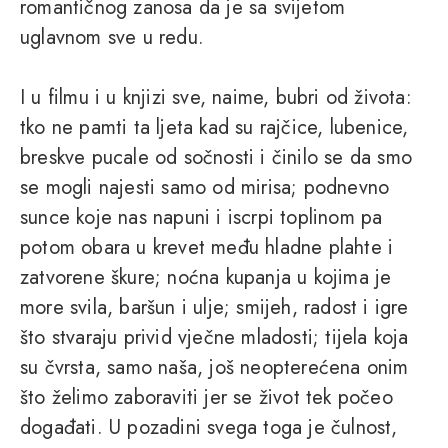
romantičnog zanosa da je sa svijetom
uglavnom sve u redu.
I u filmu i u knjizi sve, naime, bubri od života:
tko ne pamti ta ljeta kad su rajčice, lubenice,
breskve pucale od sočnosti i činilo se da smo
se mogli najesti samo od mirisa; podnevno
sunce koje nas napuni i iscrpi toplinom pa
potom obara u krevet među hladne plahte i
zatvorene škure; noćna kupanja u kojima je
more svila, baršun i ulje; smijeh, radost i igre
što stvaraju privid vječne mladosti; tijela koja
su čvrsta, samo naša, još neopterećena onim
što želimo zaboraviti jer se život tek počeo
događati. U pozadini svega toga je čulnost,