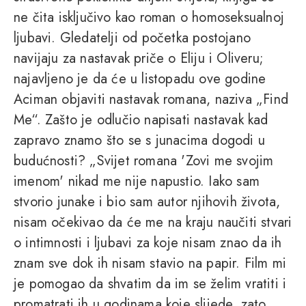
ne čita isključivo kao roman o homoseksualnoj
ljubavi. Gledatelji od početka postojano
navijaju za nastavak priče o Eliju i Oliveru;
najavljeno je da će u listopadu ove godine
Aciman objaviti nastavak romana, naziva „Find
Me“. Zašto je odlučio napisati nastavak kad
zapravo znamo što se s junacima dogodi u
budućnosti? „Svijet romana 'Zovi me svojim
imenom' nikad me nije napustio. Iako sam
stvorio junake i bio sam autor njihovih života,
nisam očekivao da će me na kraju naučiti stvari
o intimnosti i ljubavi za koje nisam znao da ih
znam sve dok ih nisam stavio na papir. Film mi
je pomogao da shvatim da im se želim vratiti i
promatrati ih u godinama koje slijede, zato