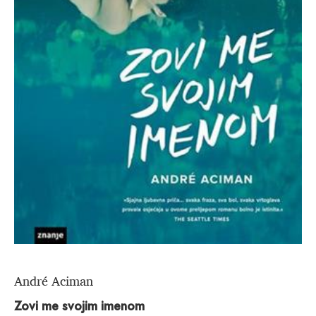
André Aciman
Zovi me svojim imenom