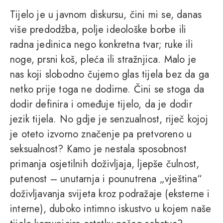
Tijelo je u javnom diskursu, čini mi se, danas
više predodžba, polje ideološke borbe ili
radna jedinica nego konkretna tvar; ruke ili
noge, prsni koš, pleća ili stražnjica. Malo je
nas koji slobodno čujemo glas tijela bez da ga
netko prije toga ne dodirne. Čini se stoga da
dodir definira i omeđuje tijelo, da je dodir
jezik tijela. No gdje je senzualnost, riječ kojoj
je oteto izvorno značenje pa pretvoreno u
seksualnost? Kamo je nestala sposobnost
primanja osjetilnih doživljaja, ljepše čulnost,
putenost – unutarnja i pounutrena „vještina“
doživljavanja svijeta kroz podražaje (eksterne i
interne), duboko intimno iskustvo u kojem naše