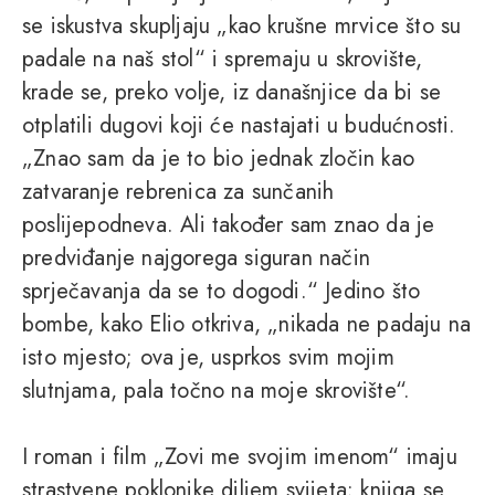
se iskustva skupljaju „kao krušne mrvice što su
padale na naš stol“ i spremaju u skrovište,
krade se, preko volje, iz današnjice da bi se
otplatili dugovi koji će nastajati u budućnosti.
„Znao sam da je to bio jednak zločin kao
zatvaranje rebrenica za sunčanih
poslijepodneva. Ali također sam znao da je
predviđanje najgorega siguran način
sprječavanja da se to dogodi.“ Jedino što
bombe, kako Elio otkriva, „nikada ne padaju na
isto mjesto; ova je, usprkos svim mojim
slutnjama, pala točno na moje skrovište“.
I roman i film „Zovi me svojim imenom“ imaju
strastvene poklonike diljem svijeta; knjiga se