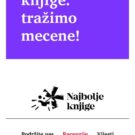
tražimo
mecene!
Podržite nas
Recenzije
Vijesti