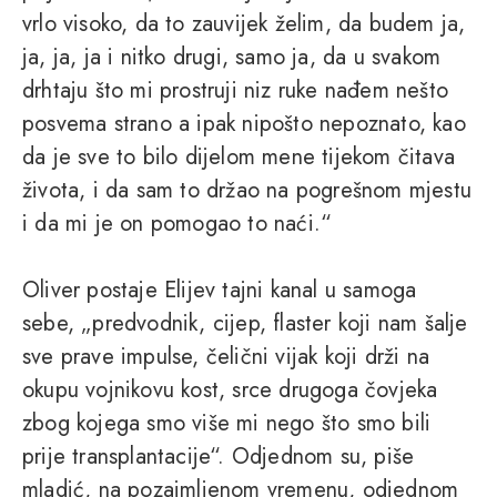
vrlo visoko, da to zauvijek želim, da budem ja,
ja, ja, ja i nitko drugi, samo ja, da u svakom
drhtaju što mi prostruji niz ruke nađem nešto
posvema strano a ipak nipošto nepoznato, kao
da je sve to bilo dijelom mene tijekom čitava
života, i da sam to držao na pogrešnom mjestu
i da mi je on pomogao to naći.“
Oliver postaje Elijev tajni kanal u samoga
sebe, „predvodnik, cijep, flaster koji nam šalje
sve prave impulse, čelični vijak koji drži na
okupu vojnikovu kost, srce drugoga čovjeka
zbog kojega smo više mi nego što smo bili
prije transplantacije“. Odjednom su, piše
mladić, na pozajmljenom vremenu, odjednom