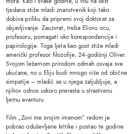
mora. Kao i svake godine, u vilu na šest
tjedana stiže mladi znanstvenik koji tako
dobiva priliku da pripremi svoj doktorat za
objavljivanje. Zauzvrat, treba Eliovu ocu,
profesoru, pomagati oko korespondencije i
papirologije. Toga ljeta kao gost stiže mladi
američki profesor filozofije, 24-godišnji Oliver.
Svojom ležernom prirodom odmah osvaja sve
ukućane, no u Eliju budi mnogo više od obične
simpatije – mladić se u njega zaljubljuje, a
njihov odnos uskoro prerasta u strastvenu
ljetnu avanturu.
Film „Zovi me svojim imenom“ redom je
pobrao oduševljene kritike i postao te godine