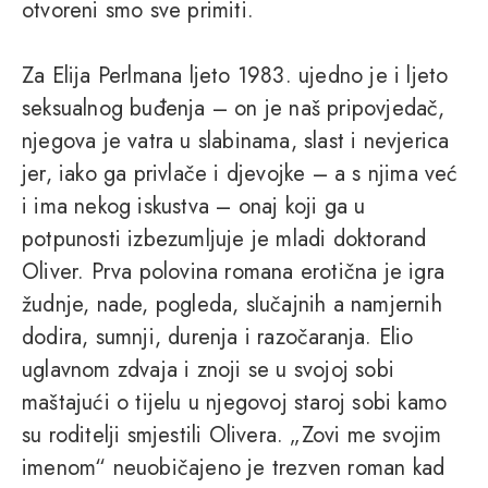
otvoreni smo sve primiti.
Za Elija Perlmana ljeto 1983. ujedno je i ljeto
seksualnog buđenja – on je naš pripovjedač,
njegova je vatra u slabinama, slast i nevjerica
jer, iako ga privlače i djevojke – a s njima već
i ima nekog iskustva – onaj koji ga u
potpunosti izbezumljuje je mladi doktorand
Oliver. Prva polovina romana erotična je igra
žudnje, nade, pogleda, slučajnih a namjernih
dodira, sumnji, durenja i razočaranja. Elio
uglavnom zdvaja i znoji se u svojoj sobi
maštajući o tijelu u njegovoj staroj sobi kamo
su roditelji smjestili Olivera. „Zovi me svojim
imenom“ neuobičajeno je trezven roman kad