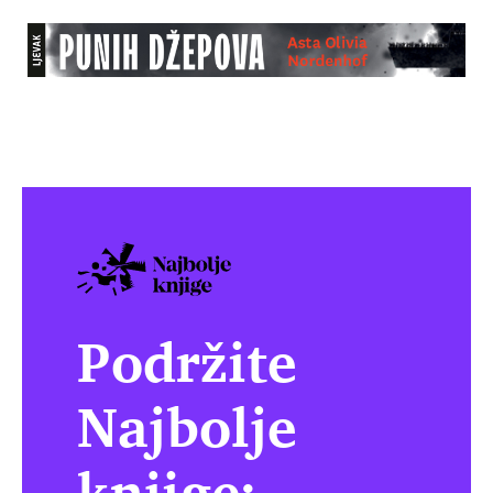
Podržite
Najbolje
knjige: