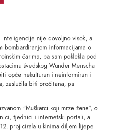
inteligencije nije dovoljno visok, a
kim bombardiranjem informacijama o
eroinskim čarima, pa sam poklekla pod
im ostacima švedskog Wunder Menscha
ti opće nekulturan i neinformiran i
e, zaslužila biti pročitana, pa
nazvanom "Muškarci koji mrze žene", o
ci, tjednici i internetski portali, a
12. projicirala u kinima diljem lijepe