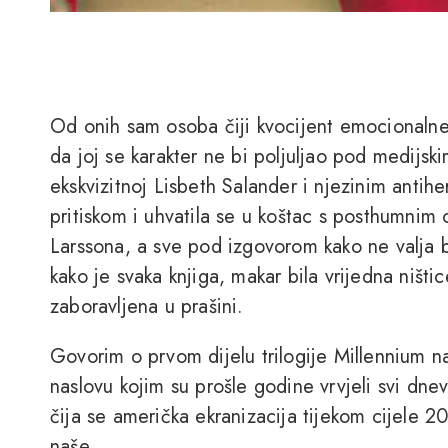
Od onih sam osoba čiji kvocijent emocionalne 
da joj se karakter ne bi poljuljao pod medijs
ekskvizitnoj Lisbeth Salander i njezinim antih
pritiskom i uhvatila se u koštac s posthumn
Larssona, a sve pod izgovorom kako ne valja bi
kako je svaka knjiga, makar bila vrijedna ništic
zaboravljena u prašini.
Govorim o prvom dijelu trilogije Millennium 
naslovu kojim su prošle godine vrvjeli svi dnevni
čija se američka ekranizacija tijekom cijele 20
naše.