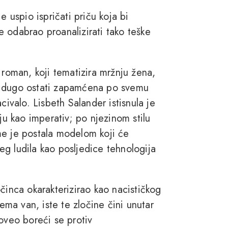
e uspio ispričati priču koja bi
je odabrao proanalizirati tako teške
 roman, koji tematizira mržnju žena,
, dugo ostati zapamćena po svemu
civalo. Lisbeth Salander istisnula je
ju kao imperativ; po njezinom stilu
me je postala modelom koji će
ćeg ludila kao posljedice tehnologija
činca okarakterizirao kao nacističkog
rema van, iste te zločine čini unutar
proveo boreći se protiv