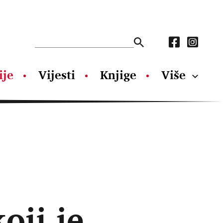
ije
Vijesti
Knjige
Više
oji je