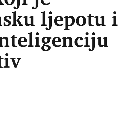
nsku ljepotu i
nteligenciju
tiv