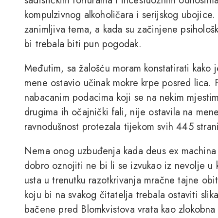
sadističkim torturama i incestuoznim odnosima
kompulzivnog alkoholičara i serijskog ubojice.
zanimljiva tema, a kada su začinjene psihološ
bi trebala biti pun pogodak.
Međutim, sa žalošću moram konstatirati kako je
mene ostavio učinak mokre krpe posred lica. Pi
nabacanim podacima koji se na nekim mjestim
drugima ih očajnički fali, nije ostavila na men
ravnodušnost protezala tijekom svih 445 strani
Nema onog uzbuđenja kada deus ex machina z
dobro oznojiti ne bi li se izvukao iz nevolje 
usta u trenutku razotkrivanja mračne tajne obite
koju bi na svakog čitatelja trebala ostaviti sl
bačene pred Blomkvistova vrata kao zlokobna p