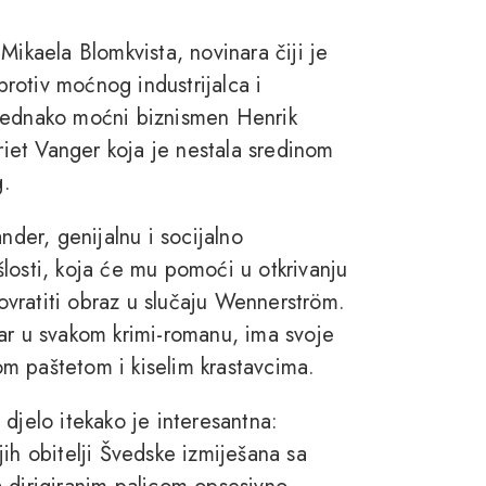
Mikaela Blomkvista, novinara čiji je
rotiv moćnog industrijalca i
 jednako moćni biznismen Henrik
rriet Vanger koja je nestala sredinom
g.
nder, genijalnu i socijalno
losti, koja će mu pomoći u otkrivanju
povratiti obraz u slučaju Wennerström.
i par u svakom krimi-romanu, ima svoje
nom paštetom i kiselim krastavcima.
djelo itekako je interesantna:
ih obitelji Švedske izmiješana sa