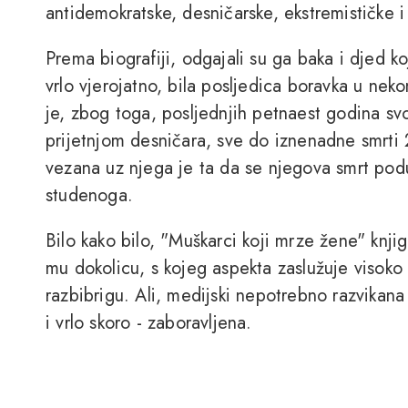
antidemokratske, desničarske, ekstremističke i r
Prema biografiji, odgajali su ga baka i djed koji
vrlo vjerojatno, bila posljedica boravka u nek
je, zbog toga, posljednjih petnaest godina s
prijetnjom desničara, sve do iznenadne smrti 
vezana uz njega je ta da se njegova smrt podu
studenoga.
Bilo kako bilo, "Muškarci koji mrze žene" knjiga 
mu dokolicu, s kojeg aspekta zaslužuje visoko m
razbibrigu. Ali, medijski nepotrebno razvikana 
i vrlo skoro - zaboravljena.