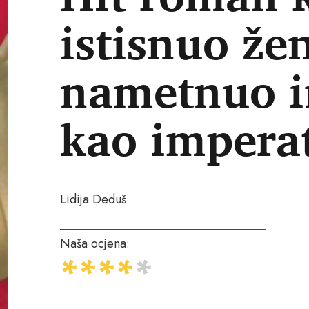
istisnuo že
nametnuo i
kao impera
Lidija Deduš
Naša ocjena: