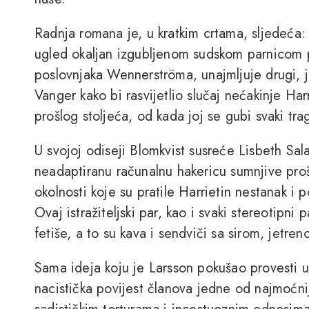
Radnja romana je, u kratkim crtama, sljedeća: 
ugled okaljan izgubljenom sudskom parnicom p
poslovnjaka Wennerströma, unajmljuje drugi,
Vanger kako bi rasvijetlio slučaj nećakinje Ha
prošlog stoljeća, od kada joj se gubi svaki tra
U svojoj odiseji Blomkvist susreće Lisbeth Sala
neadaptiranu računalnu hakericu sumnjive proš
okolnosti koje su pratile Harrietin nestanak i 
Ovaj istražiteljski par, kao i svaki stereotipn
fetiše, a to su kava i sendviči sa sirom, jetre
Sama ideja koju je Larsson pokušao provesti u 
nacistička povijest članova jedne od najmoćnij