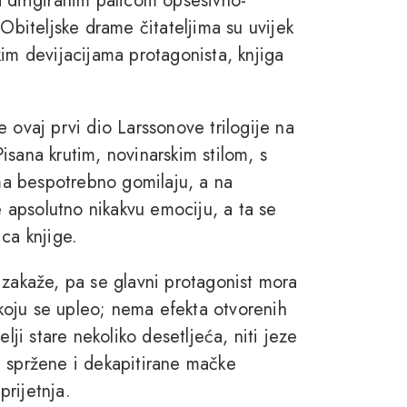
 dirigiranim palicom opsesivno-
 Obiteljske drame čitateljima su uvijek
kim devijacijama protagonista, knjiga
 ovaj prvi dio Larssonove trilogije na
sana krutim, novinarskim stilom, s
a bespotrebno gomilaju, a na
e apsolutno nikakvu emociju, a ta se
ca knjige.
akaže, pa se glavni protagonist mora
u koju se upleo; nema efekta otvorenih
lji stare nekoliko desetljeća, niti jeze
ika spržene i dekapitirane mačke
rijetnja.