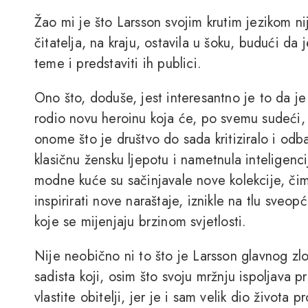
Žao mi je što Larsson svojim krutim jezikom nij
čitatelja, na kraju, ostavila u šoku, budući da 
teme i predstaviti ih publici.
Ono što, doduše, jest interesantno je to da je
rodio novu heroinu koja će, po svemu sudeći
onome što je društvo do sada kritiziralo i odba
klasičnu žensku ljepotu i nametnula inteligenci
modne kuće su sačinjavale nove kolekcije, či
inspirirati nove naraštaje, iznikle na tlu sveop
koje se mijenjaju brzinom svjetlosti.
Nije neobično ni to što je Larsson glavnog zlo
sadista koji, osim što svoju mržnju ispoljava p
vlastite obitelji, jer je i sam velik dio života 