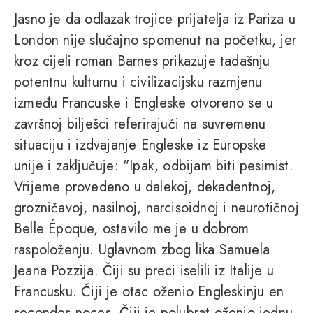
Jasno je da odlazak trojice prijatelja iz Pariza u
London nije slučajno spomenut na početku, jer
kroz cijeli roman Barnes prikazuje tadašnju
potentnu kulturnu i civilizacijsku razmjenu
između Francuske i Engleske otvoreno se u
završnoj bilješci referirajući na suvremenu
situaciju i izdvajanje Engleske iz Europske
unije i zaključuje: "Ipak, odbijam biti pesimist.
Vrijeme provedeno u dalekoj, dekadentnoj,
grozničavoj, nasilnoj, narcisoidnoj i neurotičnoj
Belle Époque, ostavilo me je u dobrom
raspoloženju. Uglavnom zbog lika Samuela
Jeana Pozzija. Čiji su preci iselili iz Italije u
Francusku. Čiji je otac oženio Engleskinju en
secondes noces. Čiji je polubrat oženio jednu