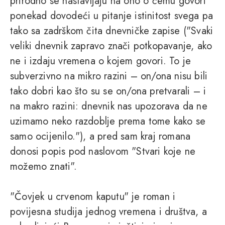
prirodno se nastavljaju na ono o čemu govori
ponekad dovodeći u pitanje istinitost svega pa
tako sa zadrškom čita dnevničke zapise ("Svaki
veliki dnevnik zapravo znači potkopavanje, ako
ne i izdaju vremena o kojem govori. To je
subverzivno na mikro razini – on/ona nisu bili
tako dobri kao što su se on/ona pretvarali – i
na makro razini: dnevnik nas upozorava da ne
uzimamo neko razdoblje prema tome kako se
samo ocijenilo."), a pred sam kraj romana
donosi popis pod naslovom "Stvari koje ne
možemo znati".
"Čovjek u crvenom kaputu" je roman i
povijesna studija jednog vremena i društva, a