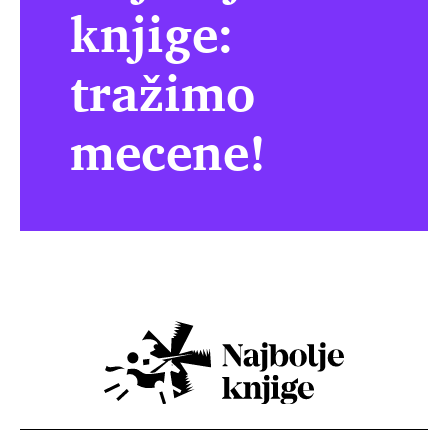
knjige:
tražimo
mecene!