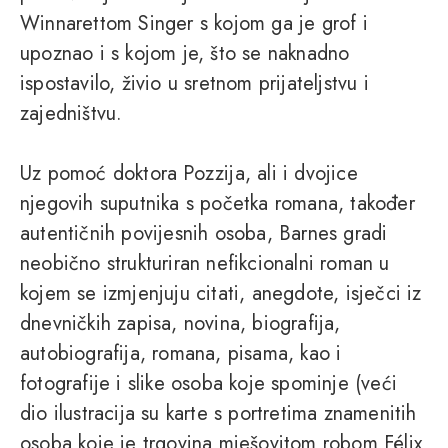
Winnarettom Singer s kojom ga je grof i
upoznao i s kojom je, što se naknadno
ispostavilo, živio u sretnom prijateljstvu i
zajedništvu.
Uz pomoć doktora Pozzija, ali i dvojice
njegovih suputnika s početka romana, također
autentičnih povijesnih osoba, Barnes gradi
neobično strukturiran nefikcionalni roman u
kojem se izmjenjuju citati, anegdote, isječci iz
dnevničkih zapisa, novina, biografija,
autobiografija, romana, pisama, kao i
fotografije i slike osoba koje spominje (veći
dio ilustracija su karte s portretima znamenitih
osoba koje je trgovina mješovitom robom Félix