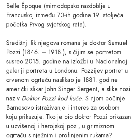
Belle Époque (mirnodopsko razdoblje u
Francuskoj između 70-ih godina 19. stoljeća i
početka Prvog svjetskog rata).
Središnji lik njegova romana je doktor Samuel
Pozzi (1846. – 1918.), s čijim se portretom
susreo 2015. godine na izložbi u Nacionalnoj
galeriji portreta u Londonu. Pozzijev portret u
crvenom ogrtaču naslikao je 1881. godine
američki slikar John Singer Sargent, a slika nosi
naziv
Doktor Pozzi kod kuće
. S njom počinje
Barnesovo istraživanje i interes za osobom
koju prikazuje. Tko je bio doktor Pozzi prikazan
u uzvišenoj i herojskoj pozi, u grimiznom
ogrtaču s nježnim i profinjenim rukama?