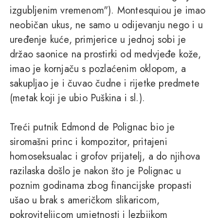
izgubljenim vremenom"). Montesquiou je imao
neobičan ukus, ne samo u odijevanju nego i u
uređenje kuće, primjerice u jednoj sobi je
držao saonice na prostirki od medvjeđe kože,
imao je kornjaču s pozlaćenim oklopom, a
sakupljao je i čuvao čudne i rijetke predmete
(metak koji je ubio Puškina i sl.).
Treći putnik Edmond de Polignac bio je
siromašni princ i kompozitor, pritajeni
homoseksualac i grofov prijatelj, a do njihova
razilaska došlo je nakon što je Polignac u
poznim godinama zbog financijske propasti
ušao u brak s američkom slikaricom,
pokroviteljicom umjetnosti i lezbijkom