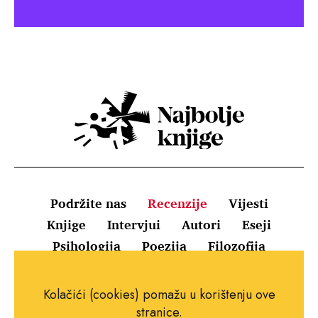
Podržite nas
Recenzije
Vijesti
Knjige
Intervjui
Autori
Eseji
Psihologija
Poezija
Filozofija
Uvjeti korištenja
Pravila o kolačićima
Kolačići (cookies) pomažu u korištenju ove
Pravila privatnosti
Impressum
Kontakt
stranice.