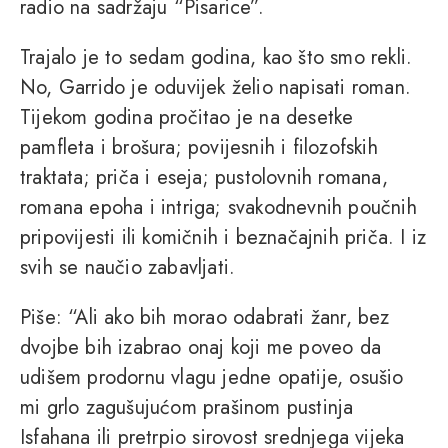
radio na sadržaju “Pisarice”.
Trajalo je to sedam godina, kao što smo rekli.
No, Garrido je oduvijek želio napisati roman.
Tijekom godina pročitao je na desetke
pamfleta i brošura; povijesnih i filozofskih
traktata; priča i eseja; pustolovnih romana,
romana epoha i intriga; svakodnevnih poučnih
pripovijesti ili komičnih i beznačajnih priča. I iz
svih se naučio zabavljati.
Piše: “Ali ako bih morao odabrati žanr, bez
dvojbe bih izabrao onaj koji me poveo da
udišem prodornu vlagu jedne opatije, osušio
mi grlo zagušujućom prašinom pustinja
Isfahana ili pretrpio sirovost srednjega vijeka