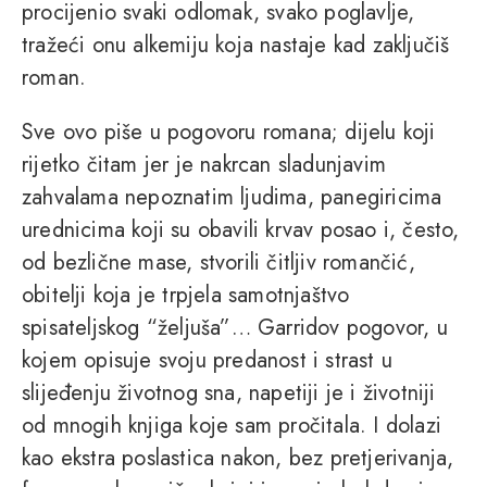
procijenio svaki odlomak, svako poglavlje,
tražeći onu alkemiju koja nastaje kad zaključiš
roman.
Sve ovo piše u pogovoru romana; dijelu koji
rijetko čitam jer je nakrcan sladunjavim
zahvalama nepoznatim ljudima, panegiricima
urednicima koji su obavili krvav posao i, često,
od bezlične mase, stvorili čitljiv romančić,
obitelji koja je trpjela samotnjaštvo
spisateljskog “željuša”… Garridov pogovor, u
kojem opisuje svoju predanost i strast u
slijeđenju životnog sna, napetiji je i životniji
od mnogih knjiga koje sam pročitala. I dolazi
kao ekstra poslastica nakon, bez pretjerivanja,