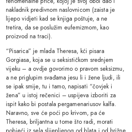
fenomenalne priče, kojoj je svoj obol dao i
nakladnik predivnom naslovnicom (zaista je
lijepo vidjeti kad se knjiga poštuje, a ne
tretira, da se poslužim eufemizmom, kao
proizvod na traci).
“Pisarica” je mlada Theresa, kći pisara
Gorgiasa, koja se u seksističkom srednjem
vijeku – a ovdje govorimo o pravom seksizmu,
a ne priglupim svađama jesu li i žene ljudi, ili
se ipak smije, tu i tamo, napisati “čovjek i
žena” u istoj rečenici – uspijeva izboriti za
ispit kako bi postala pergamenariusov kalfa.
Naravno, sve će poći po krivom, pa će
Theresa, briljantna u tome što radi, morati
pobjeći iz sela slijepljenog od blata i od brižne