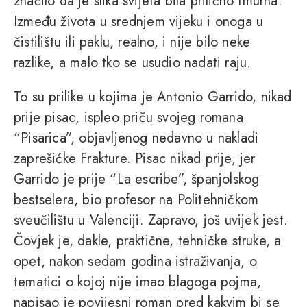
značilo da je slika svijeta bila prilično tmurna.
Između života u srednjem vijeku i onoga u
čistilištu ili paklu, realno, i nije bilo neke
razlike, a malo tko se usudio nadati raju.
To su prilike u kojima je Antonio Garrido, nikad
prije pisac, ispleo priču svojeg romana
“Pisarica”, objavljenog nedavno u nakladi
zaprešićke Frakture. Pisac nikad prije, jer
Garrido je prije “La escribe”, španjolskog
bestselera, bio profesor na Politehničkom
sveučilištu u Valenciji. Zapravo, još uvijek jest.
Čovjek je, dakle, praktične, tehničke struke, a
opet, nakon sedam godina istraživanja, o
tematici o kojoj nije imao blagoga pojma,
napisao je povijesni roman pred kakvim bi se