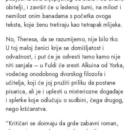
obitelji, i završit će u ledenoj šumi, na milost i
nemilost onim banadama s početka ovoga
teksta, koje ženu tretiraju kao tetrapak mlijeka.
No, Theresa, da se razumijemo, nije bilo tko.
U toj maloj ženici krije se domišljatost i
odvažnost, i put će je odvesti tamo kamo nije
niti sanjala – u Fuldi će sresti Alkuina od Yorka,
vodećeg onodobnog dvorskog filozofa i
učitelja, koji će joj pružiti priliku da postane
pisarica, ali je i uplesti u misteriozne događaje
i spletke koje odlučuju o sudbini, čega drugog,
nego kršćanstva.
“Kritičari se doimaju da grde zabavni roman,