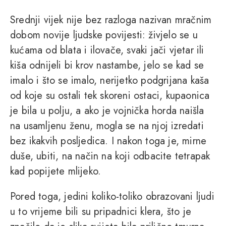
Srednji vijek nije bez razloga nazivan mračnim
dobom novije ljudske povijesti: živjelo se u
kućama od blata i ilovače, svaki jači vjetar ili
kiša odnijeli bi krov nastambe, jelo se kad se
imalo i što se imalo, nerijetko podgrijana kaša
od koje su ostali tek skoreni ostaci, kupaonica
je bila u polju, a ako je vojnička horda naišla
na usamljenu ženu, mogla se na njoj izredati
bez ikakvih posljedica. I nakon toga je, mirne
duše, ubiti, na način na koji odbacite tetrapak
kad popijete mlijeko.
Pored toga, jedini koliko-toliko obrazovani ljudi
u to vrijeme bili su pripadnici klera, što je