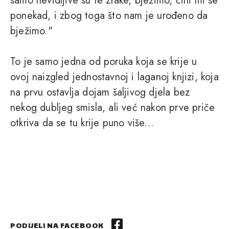
samo nevidljive su te zrake, bježimo, čini mi se
ponekad, i zbog toga što nam je urođeno da
bježimo."
To je samo jedna od poruka koja se krije u
ovoj naizgled jednostavnoj i laganoj knjizi, koja
na prvu ostavlja dojam šaljivog djela bez
nekog dubljeg smisla, ali već nakon prve priče
otkriva da se tu krije puno više...
PODIJELI NA FACEBOOK