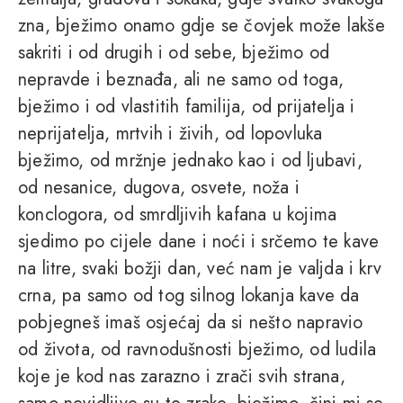
zna, bježimo onamo gdje se čovjek može lakše
sakriti i od drugih i od sebe, bježimo od
nepravde i beznađa, ali ne samo od toga,
bježimo i od vlastitih familija, od prijatelja i
neprijatelja, mrtvih i živih, od lopovluka
bježimo, od mržnje jednako kao i od ljubavi,
od nesanice, dugova, osvete, noža i
konclogora, od smrdljivih kafana u kojima
sjedimo po cijele dane i noći i srčemo te kave
na litre, svaki božji dan, već nam je valjda i krv
crna, pa samo od tog silnog lokanja kave da
pobjegneš imaš osjećaj da si nešto napravio
od života, od ravnodušnosti bježimo, od ludila
koje je kod nas zarazno i zrači svih strana,