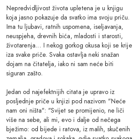
Nepredvidljivost života upletena je u knjigu
koja jasno pokazuje da svatko ima svoju priču.
Ima tu ljubavi, ratnih uspomena, iseljavanja,
neuspjeha, drevnih bića, mladosti i starosti,
životarenja... I nekog gorkog okusa koji se krije
iza svake priče. Svaka ostavlja neki snažan
dojam na čitatelja, iako ni sam neće biti
siguran zašto.
Jedan od najefektnijih citata je upravo iz
posljednje priče u knjizi pod nazivom "Neće
nam oni ništa": "Svijet se promijenio, ne liči
više na sebe, ali mi, evo i dalje od nečega
bježimo: od bijede i ratova, iz malih, skučenih
zemalja, gradova i sokaka, gdje svatko svakoga