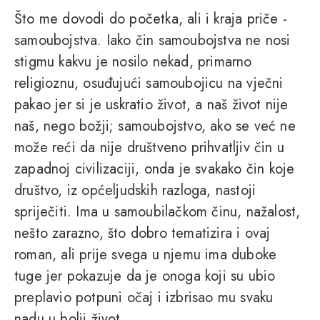
Što me dovodi do početka, ali i kraja priče -
samoubojstva. Iako čin samoubojstva ne nosi
stigmu kakvu je nosilo nekad, primarno
religioznu, osuđujući samoubojicu na vječni
pakao jer si je uskratio život, a naš život nije
naš, nego božji; samoubojstvo, ako se već ne
može reći da nije društveno prihvatljiv čin u
zapadnoj civilizaciji, onda je svakako čin koje
društvo, iz općeljudskih razloga, nastoji
spriječiti. Ima u samoubilačkom činu, nažalost,
nešto zarazno, što dobro tematizira i ovaj
roman, ali prije svega u njemu ima duboke
tuge jer pokazuje da je onoga koji su ubio
preplavio potpuni očaj i izbrisao mu svaku
nadu u bolji život.