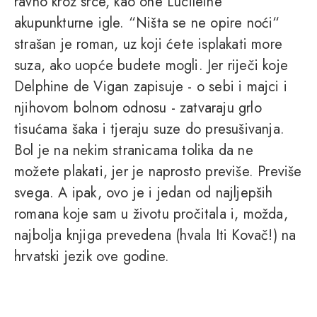
ravno kroz srce, kao one Lucileine
akupunkturne igle. “Ništa se ne opire noći“
strašan je roman, uz koji ćete isplakati more
suza, ako uopće budete mogli. Jer riječi koje
Delphine de Vigan zapisuje - o sebi i majci i
njihovom bolnom odnosu - zatvaraju grlo
tisućama šaka i tjeraju suze do presušivanja.
Bol je na nekim stranicama tolika da ne
možete plakati, jer je naprosto previše. Previše
svega. A ipak, ovo je i jedan od najljepših
romana koje sam u životu pročitala i, možda,
najbolja knjiga prevedena (hvala Iti Kovač!) na
hrvatski jezik ove godine.