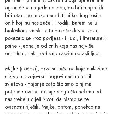
partneri i prijatelji, čak niti uloga djeteta nije
ograničena na jednu osobu, no biti majka, ili
biti otac, ne može nam biti nitko drugi osim
onih koji su nas začeli i rodili. Barem ne u
biološkom smislu, a ta biološko-krvna veza,
pokazalo se kroz povijest - i ljudi, i literature, i
psihe - jedna je od onih koja nas najviše
određuje, čak i kad smo sasvim odrasli ljudi.
Majke (i očevi), prva su bića na koje nailazimo
u životu, svojevrsni bogovi naših dječjih
svjetova - najprije zato što smo o njima
potpuno ovisni, kasnije stoga što nekima od
nas trebaju cijeli životi da bismo se te
ovisnosti riješili. Majke, pritom, ponekad na