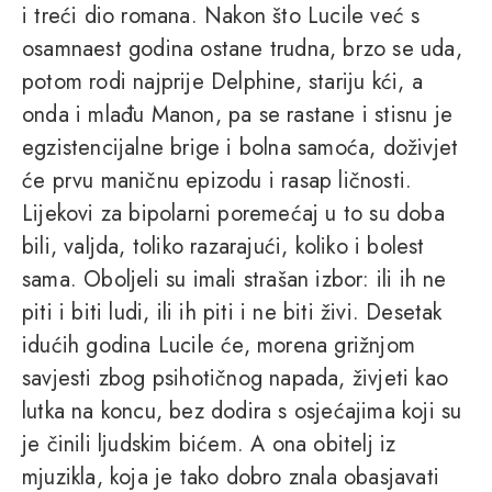
i treći dio romana. Nakon što Lucile već s
osamnaest godina ostane trudna, brzo se uda,
potom rodi najprije Delphine, stariju kći, a
onda i mlađu Manon, pa se rastane i stisnu je
egzistencijalne brige i bolna samoća, doživjet
će prvu maničnu epizodu i rasap ličnosti.
Lijekovi za bipolarni poremećaj u to su doba
bili, valjda, toliko razarajući, koliko i bolest
sama. Oboljeli su imali strašan izbor: ili ih ne
piti i biti ludi, ili ih piti i ne biti živi. Desetak
idućih godina Lucile će, morena grižnjom
savjesti zbog psihotičnog napada, živjeti kao
lutka na koncu, bez dodira s osjećajima koji su
je činili ljudskim bićem. A ona obitelj iz
mjuzikla, koja je tako dobro znala obasjavati