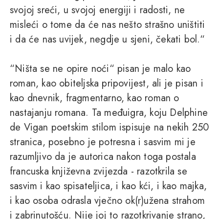
svojoj sreći, u svojoj energiji i radosti, ne
misleći o tome da će nas nešto strašno uništiti
i da će nas uvijek, negdje u sjeni, čekati bol.“
“Ništa se ne opire noći“ pisan je malo kao
roman, kao obiteljska pripovijest, ali je pisan i
kao dnevnik, fragmentarno, kao roman o
nastajanju romana. Ta međuigra, koju Delphine
de Vigan poetskim stilom ispisuje na nekih 250
stranica, posebno je potresna i sasvim mi je
razumljivo da je autorica nakon toga postala
francuska književna zvijezda - razotkrila se
sasvim i kao spisateljica, i kao kći, i kao majka,
i kao osoba odrasla vječno ok(r)užena strahom
i zabrinutošću. Nije joj to razotkrivanje strano,