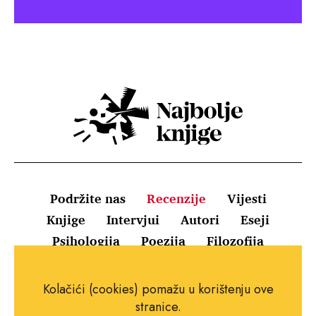
Podržite nas
Recenzije
Vijesti
Knjige
Intervjui
Autori
Eseji
Psihologija
Poezija
Filozofija
Uvjeti korištenja
Pravila o kolačićima
Kolačići (cookies) pomažu u korištenju ove
Pravila privatnosti
Impressum
Kontakt
stranice.