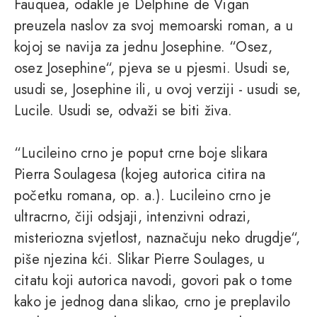
Fauquea, odakle je Delphine de Vigan
preuzela naslov za svoj memoarski roman, a u
kojoj se navija za jednu Josephine. “Osez,
osez Josephine“, pjeva se u pjesmi. Usudi se,
usudi se, Josephine ili, u ovoj verziji - usudi se,
Lucile. Usudi se, odvaži se biti živa.
“Lucileino crno je poput crne boje slikara
Pierra Soulagesa (kojeg autorica citira na
početku romana, op. a.). Lucileino crno je
ultracrno, čiji odsjaji, intenzivni odrazi,
misteriozna svjetlost, naznačuju neko drugdje“,
piše njezina kći. Slikar Pierre Soulages, u
citatu koji autorica navodi, govori pak o tome
kako je jednog dana slikao, crno je preplavilo