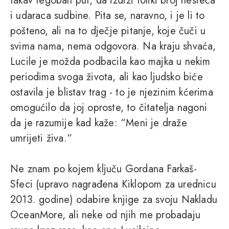
takav tegoban put, da izdrži toliki broj nesreća
i udaraca sudbine. Pita se, naravno, i je li to
pošteno, ali na to dječje pitanje, koje čuči u
svima nama, nema odgovora. Na kraju shvaća,
Lucile je možda podbacila kao majka u nekim
periodima svoga života, ali kao ljudsko biće
ostavila je blistav trag - to je njezinim kćerima
omogućilo da joj oproste, to čitatelja nagoni
da je razumije kad kaže: “Meni je draže
umrijeti živa.“
Ne znam po kojem ključu Gordana Farkaš-
Sfeci (upravo nagrađena Kiklopom za urednicu
2013. godine) odabire knjige za svoju Nakladu
OceanMore, ali neke od njih me probadaju