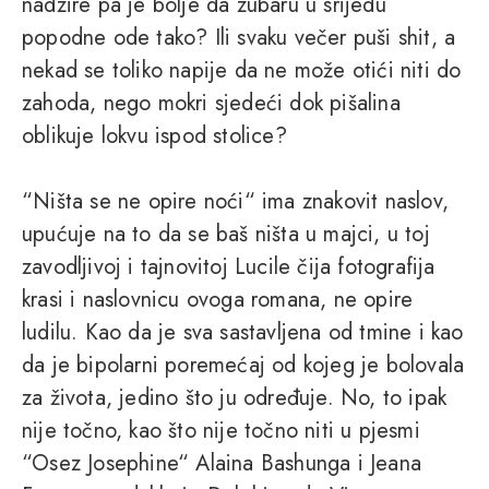
nadzire pa je bolje da zubaru u srijedu
popodne ode tako? Ili svaku večer puši shit, a
nekad se toliko napije da ne može otići niti do
zahoda, nego mokri sjedeći dok pišalina
oblikuje lokvu ispod stolice?
“Ništa se ne opire noći“ ima znakovit naslov,
upućuje na to da se baš ništa u majci, u toj
zavodljivoj i tajnovitoj Lucile čija fotografija
krasi i naslovnicu ovoga romana, ne opire
ludilu. Kao da je sva sastavljena od tmine i kao
da je bipolarni poremećaj od kojeg je bolovala
za života, jedino što ju određuje. No, to ipak
nije točno, kao što nije točno niti u pjesmi
“Osez Josephine“ Alaina Bashunga i Jeana