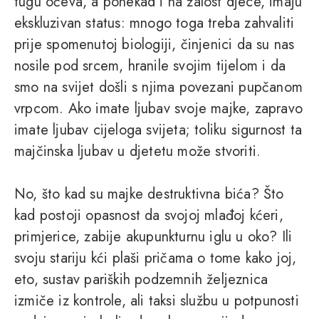
tugu očeva, a ponekad i na žalost djece, imaju
ekskluzivan status: mnogo toga treba zahvaliti
prije spomenutoj biologiji, činjenici da su nas
nosile pod srcem, hranile svojim tijelom i da
smo na svijet došli s njima povezani pupčanom
vrpcom. Ako imate ljubav svoje majke, zapravo
imate ljubav cijeloga svijeta; toliku sigurnost ta
majčinska ljubav u djetetu može stvoriti.
No, što kad su majke destruktivna bića? Što
kad postoji opasnost da svojoj mlađoj kćeri,
primjerice, zabije akupunkturnu iglu u oko? Ili
svoju stariju kći plaši pričama o tome kako joj,
eto, sustav pariških podzemnih željeznica
izmiče iz kontrole, ali taksi službu u potpunosti