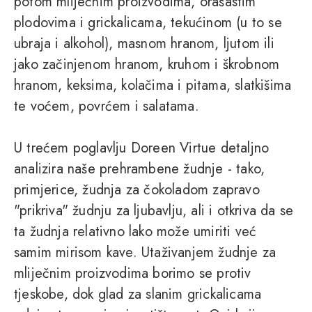
potom mliječnim proizvodima, orašastim
plodovima i grickalicama, tekućinom (u to se
ubraja i alkohol), masnom hranom, ljutom ili
jako začinjenom hranom, kruhom i škrobnom
hranom, keksima, kolačima i pitama, slatkišima
te voćem, povrćem i salatama.
U trećem poglavlju Doreen Virtue detaljno
analizira naše prehrambene žudnje - tako,
primjerice, žudnja za čokoladom zapravo
"prikriva" žudnju za ljubavlju, ali i otkriva da se
ta žudnja relativno lako može umiriti već
samim mirisom kave. Utaživanjem žudnje za
mliječnim proizvodima borimo se protiv
tjeskobe, dok glad za slanim grickalicama