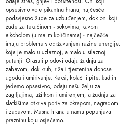
odaje stres, gnjev i potištenost. Oni koji
opsesivno vole pikantnu hranu, najčešće
podsvjesno žude za uzbuđenjem, dok oni koji
žude za tekućinom - sokovima, kavom i
alkoholom (u malim količinama) - najčešće
imaju problema s održavanjem razine energije,
koja je malo u uzlaznoj, a malo u silaznoj
putanji. Orašati plodovi odaju žudnju za
zabavom, dok kruh, riža i tjestenina donose
ugodu i umirivanje. Keksi, kolači i pite, kad ih
jedemo opsesivno, odaju našu želju za
zagrljajima, užitkom i umirenjem, a žudnja za
slatkišima otkriva poriv za okrepom, nagradom
i zabavom. Masna hrana u nama popunjava
prazninu koju osjećamo.