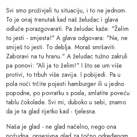
Svi smo proživjeli tu situaciju, i to ne jednom.
To je onaj trenutak kad naš želudac i glava
odluče porazgovarati. Pa želudac kaže: "Želim
to jesti - smjesta!" A glava odgovara: "Ne, ne
smiješ to jesti. To deblja. Moraš smršaviti.
Zaboravi na tu hranu." A želudac tužno zakruli
pa ponovi: "Ali ja to želim!" I što se um više
protivi, to trbuh više zavija. I pobijedi. Pa u
pola noći trčite pojesti hamburger ili u jedno
popodne, po povratku s posla, smlatite poveću
tablu čokolade. Svi mi, duboko u sebi, znamo
da je ta glad rijetko kad - tjelesna.
Naša je glad - ne glad načelno, nego ona
požudna, opsesivna glad za točno određenom