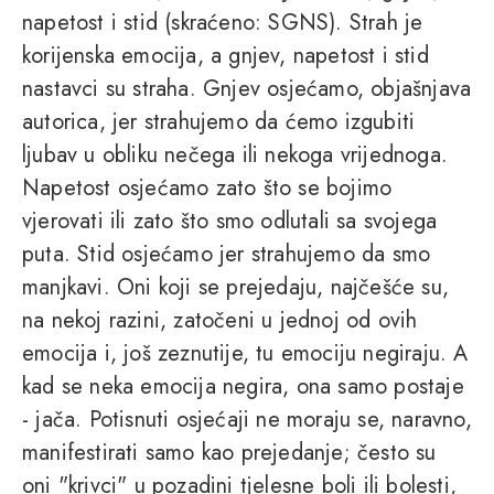
napetost i stid (skraćeno: SGNS). Strah je
korijenska emocija, a gnjev, napetost i stid
nastavci su straha. Gnjev osjećamo, objašnjava
autorica, jer strahujemo da ćemo izgubiti
ljubav u obliku nečega ili nekoga vrijednoga.
Napetost osjećamo zato što se bojimo
vjerovati ili zato što smo odlutali sa svojega
puta. Stid osjećamo jer strahujemo da smo
manjkavi. Oni koji se prejedaju, najčešće su,
na nekoj razini, zatočeni u jednoj od ovih
emocija i, još zeznutije, tu emociju negiraju. A
kad se neka emocija negira, ona samo postaje
- jača. Potisnuti osjećaji ne moraju se, naravno,
manifestirati samo kao prejedanje; često su
oni "krivci" u pozadini tjelesne boli ili bolesti,