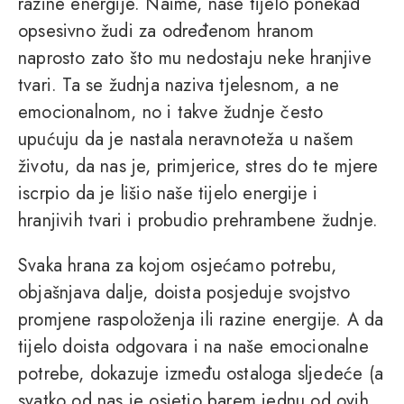
razine energije. Naime, naše tijelo ponekad
opsesivno žudi za određenom hranom
naprosto zato što mu nedostaju neke hranjive
tvari. Ta se žudnja naziva tjelesnom, a ne
emocionalnom, no i takve žudnje često
upućuju da je nastala neravnoteža u našem
životu, da nas je, primjerice, stres do te mjere
iscrpio da je lišio naše tijelo energije i
hranjivih tvari i probudio prehrambene žudnje.
Svaka hrana za kojom osjećamo potrebu,
objašnjava dalje, doista posjeduje svojstvo
promjene raspoloženja ili razine energije. A da
tijelo doista odgovara i na naše emocionalne
potrebe, dokazuje između ostaloga sljedeće (a
svatko od nas je osjetio barem jednu od ovih