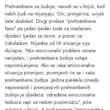
Prehrambene se žudnje, navodi se u knjizi, kod
nekih ljudi ne mijenjaju. Oni, primjerice, uvijek
žele sladoled. Drugi prolaze "prehrambene
faze" pa jedan tjedan žude za maslacem,
sljedeći tjedan za sirom, a potom za
čokoladom. Nijedna od tih situacija nije
slučajna. "Ako emocionalni problem ostane
neriješen, i prehrambena žudnja ostaje
nepromijenjena. Ako se vaša emocionalna
situacija promijeni, promijenit će se i vaša
prehrambena žudnja. Jedina paralela između
neprestanih i promjenjivih prehrambenih
žudnja je sljedeća: određena emocionalna
teškoća vapi za našom pozornošću", piše
autorica u knjizi. A pod pojmom "emocionalna