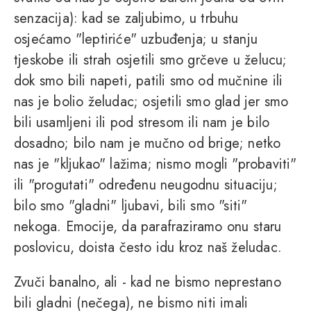
senzacija): kad se zaljubimo, u trbuhu
osjećamo "leptiriće" uzbuđenja; u stanju
tjeskobe ili strah osjetili smo grčeve u želucu;
dok smo bili napeti, patili smo od mučnine ili
nas je bolio želudac; osjetili smo glad jer smo
bili usamljeni ili pod stresom ili nam je bilo
dosadno; bilo nam je mučno od brige; netko
nas je "kljukao" lažima; nismo mogli "probaviti"
ili "progutati" određenu neugodnu situaciju;
bilo smo "gladni" ljubavi, bili smo "siti"
nekoga. Emocije, da parafraziramo onu staru
poslovicu, doista često idu kroz naš želudac.
Zvuči banalno, ali - kad ne bismo neprestano
bili gladni (nečega), ne bismo niti imali