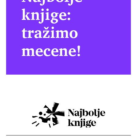
knjige:
tražimo
mecene!