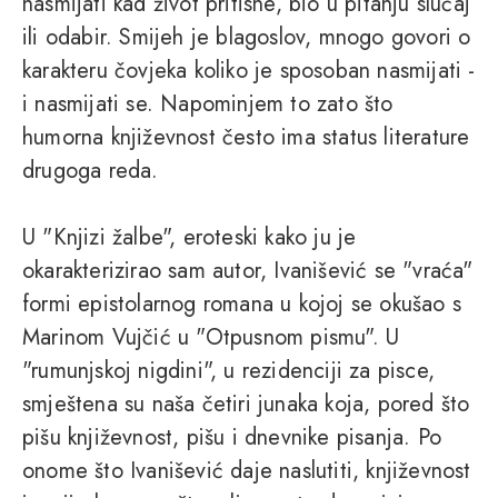
nasmijati kad život pritisne, bio u pitanju slučaj
ili odabir. Smijeh je blagoslov, mnogo govori o
karakteru čovjeka koliko je sposoban nasmijati -
i nasmijati se. Napominjem to zato što
humorna književnost često ima status literature
drugoga reda.
U "Knjizi žalbe", eroteski kako ju je
okarakterizirao sam autor, Ivanišević se "vraća"
formi epistolarnog romana u kojoj se okušao s
Marinom Vujčić u "Otpusnom pismu". U
"rumunjskoj nigdini", u rezidenciji za pisce,
smještena su naša četiri junaka koja, pored što
pišu književnost, pišu i dnevnike pisanja. Po
onome što Ivanišević daje naslutiti, književnost