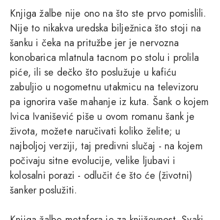
Knjiga žalbe nije ono na što ste prvo pomislili.
Nije to nikakva uredska bilježnica što stoji na
šanku i čeka na pritužbe jer je nervozna
konobarica mlatnula tacnom po stolu i prolila
piće, ili se dečko što poslužuje u kafiću
zabuljio u nogometnu utakmicu na televizoru
pa ignorira vaše mahanje iz kuta. Šank o kojem
Ivica Ivanišević piše u ovom romanu šank je
života, možete naručivati koliko želite; u
najboljoj verziji, taj predivni slučaj - na kojem
počivaju sitne evolucije, velike ljubavi i
kolosalni porazi - odlučit će što će (životni)
šanker poslužiti.
Knjiga žalbe metafora je za književnost. Svaki