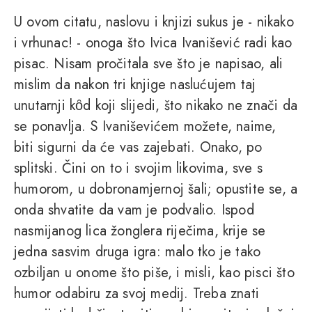
U ovom citatu, naslovu i knjizi sukus je - nikako
i vrhunac! - onoga što Ivica Ivanišević radi kao
pisac. Nisam pročitala sve što je napisao, ali
mislim da nakon tri knjige naslućujem taj
unutarnji kȏd koji slijedi, što nikako ne znači da
se ponavlja. S Ivaniševićem možete, naime,
biti sigurni da će vas zajebati. Onako, po
splitski. Čini on to i svojim likovima, sve s
humorom, u dobronamjernoj šali; opustite se, a
onda shvatite da vam je podvalio. Ispod
nasmijanog lica žonglera riječima, krije se
jedna sasvim druga igra: malo tko je tako
ozbiljan u onome što piše, i misli, kao pisci što
humor odabiru za svoj medij. Treba znati