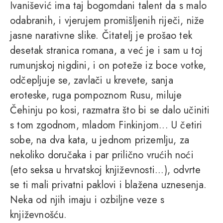
Ivanišević ima taj bogomdani talent da s malo
odabranih, i vjerujem promišljenih riječi, niže
jasne narativne slike. Čitatelj je prošao tek
desetak stranica romana, a već je i sam u toj
rumunjskoj nigdini, i on poteže iz boce votke,
odčepljuje se, zavlači u krevete, sanja
eroteske, ruga pompoznom Rusu, miluje
Čehinju po kosi, razmatra što bi se dalo učiniti
s tom zgodnom, mladom Finkinjom... U četiri
sobe, na dva kata, u jednom prizemlju, za
nekoliko doručaka i par prilično vrućih noći
(eto seksa u hrvatskoj književnosti...), odvrte
se ti mali privatni paklovi i blažena uznesenja.
Neka od njih imaju i ozbiljne veze s
književnošću.