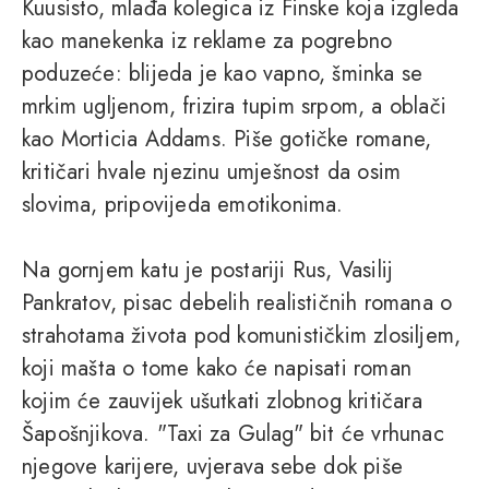
Kuusisto, mlađa kolegica iz Finske koja izgleda
kao manekenka iz reklame za pogrebno
poduzeće: blijeda je kao vapno, šminka se
mrkim ugljenom, frizira tupim srpom, a oblači
kao Morticia Addams. Piše gotičke romane,
kritičari hvale njezinu umješnost da osim
slovima, pripovijeda emotikonima.
Na gornjem katu je postariji Rus, Vasilij
Pankratov, pisac debelih realističnih romana o
strahotama života pod komunističkim zlosiljem,
koji mašta o tome kako će napisati roman
kojim će zauvijek ušutkati zlobnog kritičara
Šapošnjikova. "Taxi za Gulag" bit će vrhunac
njegove karijere, uvjerava sebe dok piše