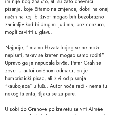
im nije bog zna što, ali su zato dnevnici
pisanja, koje čitamo naizmjence, dobri na onaj
način na koji bi život mogao biti bezobrazno
zanimljiv kad bi drugim ljudima, bez cenzure,
mogli zaviriti u glavu.
Najprije, "imamo Hrvata kojeg se ne može
napisati, takav se kreten mogao samo roditi".
Upravo ga je napucala bivša, Petar Grah se
zove. U autoironičnom odmaku, on je
humoristički pisac, ali živi od pisanja
"kaubojaca" u fušu. Autor hoće reći - nema tu
nekog talenta, šljaka se za pare.
U sobi do Grahove po krevetu se vrti Aimée