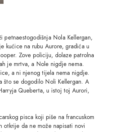
ži petnaestogodišnja Nola Kellergan,
oje kućice na rubu Aurore, gradića u
per. Zove policiju, dolaze patrolna
ah je mrtva, a Nole nigdje nema.
ice, a ni njenog tijela nema nigdje.
zna što se dogodilo Noli Kellergan. A
arryja Queberta, u istoj toj Aurori,
carskog pisca koji piše na francuskom
 otkrije da ne može napisati novi