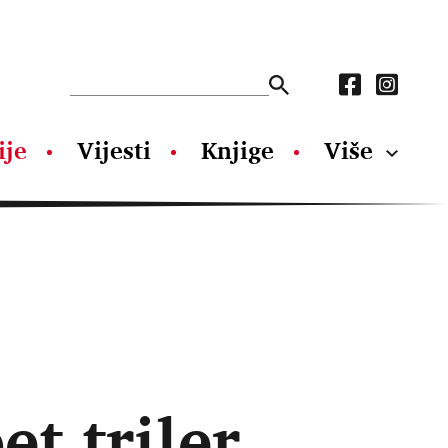
ije
Vijesti
Knjige
Više
et triler