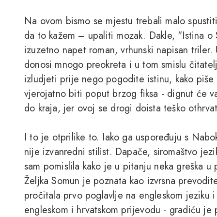
Na ovom bismo se mjestu trebali malo spustit
da to kažem – upaliti mozak. Dakle, "Istina o
izuzetno napet roman, vrhunski napisan triler. 
donosi mnogo preokreta i u tom smislu čitatel
izludjeti prije nego pogodite istinu, kako piše 
vjerojatno biti poput brzog fiksa - dignut će va
do kraja, jer ovoj se drogi doista teško othrvat
I to je otprilike to. Iako ga uspoređuju s Na
nije izvanredni stilist. Dapače, siromaštvo jez
sam pomislila kako je u pitanju neka greška u 
Željka Somun je poznata kao izvrsna prevodi
pročitala prvo poglavlje na engleskom jeziku i 
engleskom i hrvatskom prijevodu - gradiću je