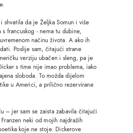
e.
i shvatila da je Željka Somun i više
a s francuskog - nema tu dubine,
o suvremenom načinu života. A ako ih
ati. Poslije sam, čitajući strane
američku verziju ubačen i sleng, pa je
Dicker s time nije imao problema, iako
ajena sloboda. To možda dijelom
tike u Americi, a prilično rezervirane
tilu – jer sam se zaista zabavila čitajući
 Franzen neki od mojih najdražih
oetika koje ne stoje. Dickerove