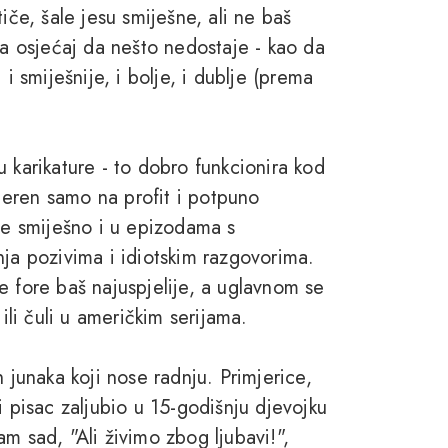
iče, šale jesu smiješne, ali ne baš
la osjećaj da nešto nedostaje - kao da
i smiješnije, i bolje, i dublje (prema
 karikature - to dobro funkcionira kod
eren samo na profit i potpuno
 je smiješno i u epizodama s
 pozivima i idiotskim razgovorima.
e fore baš najuspjelije, a uglavnom se
ili čuli u američkim serijama.
 junaka koji nose radnju. Primjerice,
i pisac zaljubio u 15-godišnju djevojku
m sad, "Ali živimo zbog ljubavi!",