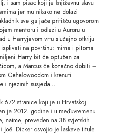
, i sam pisac koji je književnu slavu
lemima jer mu nikako ne dolazi
akladnik sve ga jače pritišću ugovorom
ojem mentoru i odlazi u Auroru u
ad u Harryjevom vrtu slučajno otkriju
isplivati na površinu: mirna i pitoma
miljeni Harry bit će optužen za
jčicom, a Marcus će konačno dobiti –
ikom Gahalowoodom i krenuti
 i njezinih susjeda...
k 672 stranice koji je u Hrvatskoj
ljen je 2012. godine i u međuvremenu
e, naime, preveden na 38 svjetskih
 Joël Dicker osvojio je laskave titule