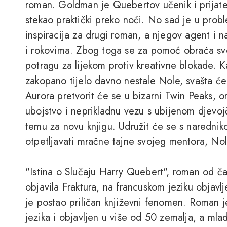
roman. Goldman je Quebertov učenik i prijatelj
stekao praktički preko noći. No sad je u prob
inspiracija za drugi roman, a njegov agent i n
i rokovima. Zbog toga se za pomoć obraća sv
potragu za lijekom protiv kreativne blokade. K
zakopano tijelo davno nestale Nole, svašta će 
Aurora pretvorit će se u bizarni Twin Peaks, o
ubojstvo i neprikladnu vezu s ubijenom djevo
temu za novu knjigu. Udružit će se s naredn
otpetljavati mračne tajne svojeg mentora, Nole
"Istina o Slučaju Harry Quebert", roman od ča
objavila Fraktura, na francuskom jeziku objav
je postao priličan književni fenomen. Roman j
jezika i objavljen u više od 50 zemalja, a mladi