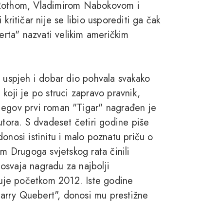
 Rothom, Vladimirom Nabokovom i
kritičar nije se libio usporediti ga čak
rta" nazvati velikim američkim
j uspjeh i dobar dio pohvala svakako
koji je po struci zapravo pravnik,
jegov prvi roman "Tigar" nagrađen je
ora. S dvadeset četiri godine piše
onosi istinitu i malo poznatu priču o
om Drugoga svjetskog rata činili
osvaja nagradu za najbolji
ljuje početkom 2012. Iste godine
 Harry Quebert", donosi mu prestižne