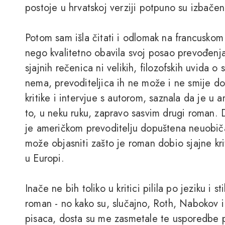
postoje u hrvatskoj verziji potpuno su izbačen
Potom sam išla čitati i odlomak na francuskom 
nego kvalitetno obavila svoj posao prevođenj
sjajnih rečenica ni velikih, filozofskih uvida 
nema, prevoditeljica ih ne može i ne smije dod
kritike i intervjue s autorom, saznala da je u 
to, u neku ruku, zapravo sasvim drugi roman. 
je američkom prevoditelju dopuštena neuobič
može objasniti zašto je roman dobio sjajne kri
u Europi.
Inače ne bih toliko u kritici pilila po jeziku i s
roman - no kako su, slučajno, Roth, Nabokov i
pisaca, dosta su me zasmetale te usporedbe p