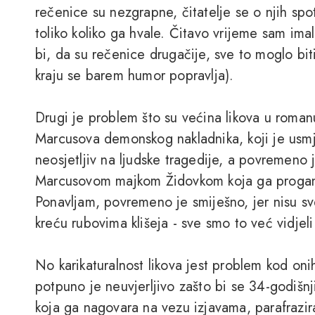
rečenice su nezgrapne, čitatelje se o njih spot
toliko koliko ga hvale. Čitavo vrijeme sam ima
bi, da su rečenice drugačije, sve to moglo biti 
kraju se barem humor popravlja).
Drugi je problem što su većina likova u romanu
Marcusova demonskog nakladnika, koji je usmj
neosjetljiv na ljudske tragedije, a povremeno
Marcusovom majkom Židovkom koja ga proganja
Ponavljam, povremeno je smiješno, jer nisu sv
kreću rubovima klišeja - sve smo to već vidjeli 
No karikaturalnost likova jest problem kod onih
potpuno je neuvjerljivo zašto bi se 34-godišnj
koja ga nagovara na vezu izjavama, parafrazira