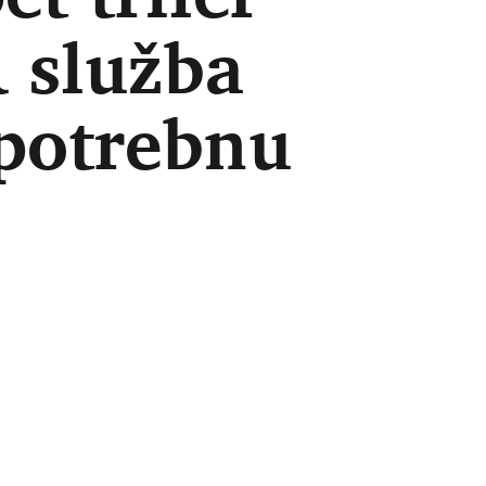
 služba
epotrebnu