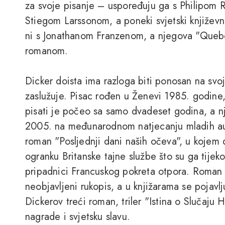
za svoje pisanje – uspoređuju ga s Philipom
Stiegom Larssonom, a poneki svjetski književni 
ni s Jonathanom Franzenom, a njegova "Quebe
romanom.
Dicker doista ima razloga biti ponosan na svo
zaslužuje. Pisac rođen u Ženevi 1985. godine, 
pisati je počeo sa samo dvadeset godina, a n
2005. na međunarodnom natjecanju mladih aut
roman "Posljednji dani naših očeva", u kojem d
ogranku Britanske tajne službe što su ga tijek
pripadnici Francuskog pokreta otpora. Roman 
neobjavljeni rukopis, a u knjižarama se pojav
Dickerov treći roman, triler "Istina o Slučaju
nagrade i svjetsku slavu.