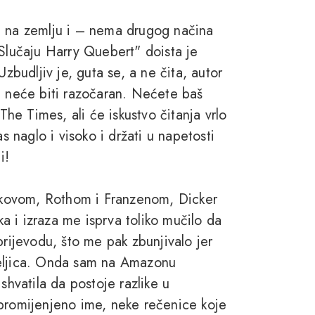
i na zemlju i – nema drugog načina
 Slučaju Harry Quebert" doista je
Uzbudljiv je, guta se, a ne čita, autor
j neće biti razočaran. Nećete baš
The Times, ali će iskustvo čitanja vrlo
s naglo i visoko i držati u napetosti
i!
bokovom, Rothom i Franzenom, Dicker
ika i izraza me isprva toliko mučilo da
prijevodu, što me pak zbunjivalo jer
teljica. Onda sam na Amazonu
shvatila da postoje razlike u
 promijenjeno ime, neke rečenice koje