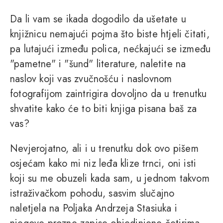
Da li vam se ikada dogodilo da ušetate u
knjižnicu nemajući pojma što biste htjeli čitati,
pa lutajući između polica, nećkajući se između
"pametne" i "šund" literature, naletite na
naslov koji vas zvučnošću i naslovnom
fotografijom zaintrigira dovoljno da u trenutku
shvatite kako će to biti knjiga pisana baš za
vas?
Nevjerojatno, ali i u trenutku dok ovo pišem
osjećam kako mi niz leđa klize trnci, oni isti
koji su me obuzeli kada sam, u jednom takvom
istraživačkom pohodu, sasvim slučajno
naletjela na Poljaka Andrzeja Stasiuka i