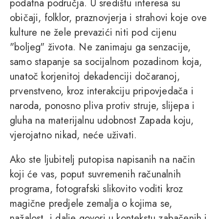
podatna područja. U središtu interesa su
običaji, folklor, praznovjerja i strahovi koje ove
kulture ne žele prevazići niti pod cijenu
"boljeg" života. Ne zanimaju ga senzacije,
samo stapanje sa socijalnom pozadinom koja,
unatoč korjenitoj dekadenciji dočaranoj,
prvenstveno, kroz interakciju pripovjedača i
naroda, ponosno pliva protiv struje, slijepa i
gluha na materijalnu udobnost Zapada koju,
vjerojatno nikad, neće uživati.
Ako ste ljubitelj putopisa napisanih na način
koji će vas, poput suvremenih računalnih
programa, fotografski slikovito voditi kroz
magične predjele zemalja o kojima se,
nažalost, i dalje govori u kontekstu zabačenih i