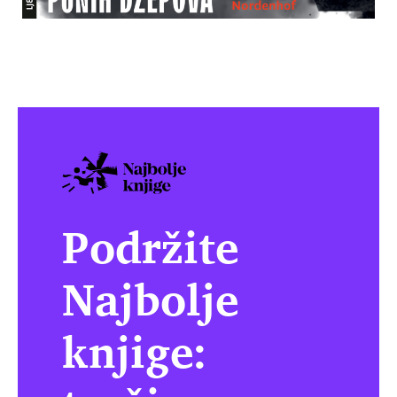
Podržite
Najbolje
knjige: