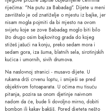
njegove prozne zapise objedinjene četirima
riječima: "Na putu za Babadag". Dijete u meni
zavrištalo je od znatiželje o mjestu iz bajke, jer
nisam mogla pojmiti da bi mjesto na ovom
svijetu koje se zove Babadag moglo biti bilo
što drugo osim bajkovitog grada do kojeg
stižeš jašući na konju, preko sedam mora i
sedam gora, iza šuma, blatnih sela, sirotinjskih
kućica i umornih, sivih drumova.
Na naslovnoj stranici - musavo dijete. U
rukama drži crvenu loptu, i smiješi se pred
objektivom fotoaparata. U očima mu tisuću
pitanja, pozira sa onom djetinje naivnom
nadom da će, bude li dovoljno mirno, dobiti
bombon ili kakav bakšiš. Pored djeteta nešto