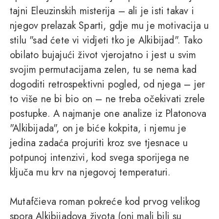
tajni Eleuzinskih misterija – ali je isti takav i
njegov prelazak Sparti, gdje mu je motivacija u
stilu "sad ćete vi vidjeti tko je Alkibijad". Tako
obilato bujajući život vjerojatno i jest u svim
svojim permutacijama zelen, tu se nema kad
dogoditi retrospektivni pogled, od njega – jer
to više ne bi bio on – ne treba očekivati zrele
postupke. A najmanje one analize iz Platonova
"Alkibijada", on je biće kokpita, i njemu je
jedina zadaća projuriti kroz sve tjesnace u
potpunoj intenzivi, kod svega sporijega ne
ključa mu krv na njegovoj temperaturi.
Mutafčieva roman pokreće kod prvog velikog
spora Alkibijadova života (oni mali bili su