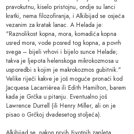
pravokutnu, kiselo pristojnu, ondje su lanci
kratki, nema filozofiranja, i Alkibijad se osjeća
vezanim za kratak lanac. A Helada je:
"Raznolikost kopna, mora, komadića kopna
usred mora, vode posred tog kopna, a povrh
svega – bijeli vrhovi i bijelo sunce Helade;
takva je ljepota helenskoga mikrokozmosa u
usporedbi s kojim je makrokozmos gubitnik."
Velike riječi kakve je još moguće pronaći kod
Jacquesa Lacarrièrea ili Edith Hamilton, barem
kada je Grčka u pitanju. Eventualno još
Lawrence Durrell (ili Henry Miller, ali on je
pisao o Grčkoj dvadesetog stoljeća).
Alkibijad se, nakon prvih životnih zapleta,