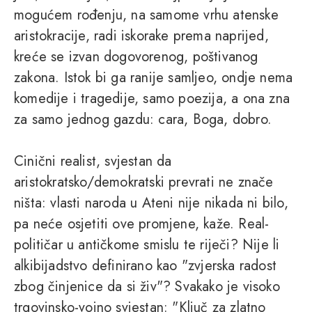
mogućem rođenju, na samome vrhu atenske
aristokracije, radi iskorake prema naprijed,
kreće se izvan dogovorenog, poštivanog
zakona. Istok bi ga ranije samljeo, ondje nema
komedije i tragedije, samo poezija, a ona zna
za samo jednog gazdu: cara, Boga, dobro.
Cinični realist, svjestan da
aristokratsko/demokratski prevrati ne znače
ništa: vlasti naroda u Ateni nije nikada ni bilo,
pa neće osjetiti ove promjene, kaže. Real-
političar u antičkome smislu te riječi? Nije li
alkibijadstvo definirano kao "zvjerska radost
zbog činjenice da si živ"? Svakako je visoko
trgovinsko-vojno svjestan: "Ključ za zlatno