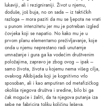
lukaviji, ali i rezigniraniji. Život u njemu,
doduše, još buja, no on sada – iz taktičkih
razloga – mora paziti da mu se ljepota ne vrati
u punom intenzitetu jer mu je potreban izgled
čovjeka koji se napatio. No kako mu je u
prvom planu elementarno preživljavanje, koje
onda u njemu neprestano radi unutarnje
umnažanje i gura ga ka vodećim društvenim
položajima, zapravo je zbog ovog – ipak –
samo života, života u kojemu nema višeg cilja,
ovakvog Alkibijada koji je kognitivno vrlo
sposoban, ali i kao amputiran od metafizičkog
okoliša njegova društva i sredine, bilo bi ga
čak moguće i žaliti, da ta njegova putanja iza
sebe ne fabricira toliku količinu leševa.