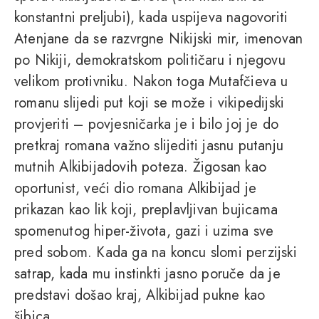
konstantni preljubi), kada uspijeva nagovoriti
Atenjane da se razvrgne Nikijski mir, imenovan
po Nikiji, demokratskom političaru i njegovu
velikom protivniku. Nakon toga Mutafčieva u
romanu slijedi put koji se može i vikipedijski
provjeriti – povjesničarka je i bilo joj je do
pretkraj romana važno slijediti jasnu putanju
mutnih Alkibijadovih poteza. Žigosan kao
oportunist, veći dio romana Alkibijad je
prikazan kao lik koji, preplavljivan bujicama
spomenutog hiper-života, gazi i uzima sve
pred sobom. Kada ga na koncu slomi perzijski
satrap, kada mu instinkti jasno poruče da je
predstavi došao kraj, Alkibijad pukne kao
šibica.