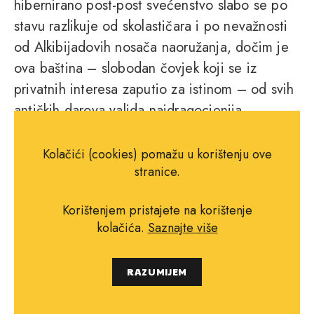
hibernirano post-post svećenstvo slabo se po
stavu razlikuje od skolastičara i po nevažnosti
od Alkibijadovih nosača naoružanja, dočim je
ova baština – slobodan čovjek koji se iz
privatnih interesa zaputio za istinom – od svih
antičkih darova valjda najdragocjenija,
ponajmanje zbog njezina rijetka pojavljivanja i
gotovo potpunog neprakticiranja. Uzbudljiv
Kolačići (cookies) pomažu u korištenju ove
stranice.
roman.
Korištenjem pristajete na korištenje
kolačića.
Saznajte više
RAZUMIJEM
PODIJELI NA FACEBOOK