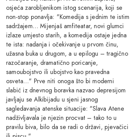
osjeća zarobljenikom istog scenarija, koji se
non-stop ponavlja: "Komedija s jednim te istim
sadržajem… Mijenjaš amfiteatar, novi glumci
izlaze umjesto starih, a komedija ostaje jedna
te ista: nadanja i očekivanje u prvom činu,
užasna buka u drugom, a u epilogu – tragično
razočaranje, dramatično poricanje,
samoubojstvo ili ubojstvo kao pravedna
osveta…" Prve niti onoga što bi moderni
slabić iz dnevnog boravka nazvao depresijom
javljaju se Alkibijadu u sjeni jasnog
sagledavanja atenske situacije: "Slava Atene
nadživljavala je njezin procvat – tako to u
pravilu biva, bilo da se radi o državi, pjevačici
ili piscu."