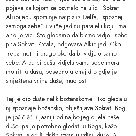
pojava za kojom se osvrtalo na ulici. Sokrat
Alkibijadu spominje natpis iz Delfa, "spoznaj
samoga sebe", i vuče jedinu paralelu koju ima,
a to je vid. Što gledamo da bismo vidjeli sebe,
pita Sokrat. Zrcala, odgovara Alkibijad. Oko
treba motriti drugo oko da bi vidjelo samo
sebe. A da bi duša vidjela samu sebe mora
motriti u dušu, posebno u onaj dio gdje je
smještena vrlina duše, mudrost.
Taj je dio duše nalik božanskome i tko gleda u
nj spoznaje božansko, objašnjava Sokrat. Bog
je još čišći i jasniji od najboljeg dijela naše
duše, pa je potrebno gledati u Boga, kaže
Sokrat, a od ljudskih stvari u vrlinu duše. A