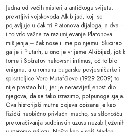
Jedna od većih misterija antičkoga svijeta,
prevrtljivi vojskovođa Alkibijad, koji se
pojavljuje u čak tri Platonova dijaloga, a dva –
i to vrlo važna za razumijevanje Platonova
mišljenja – čak nose i ime po njemu. Skicirao
ga je i Plutarh, u ono je vrijeme Alkibijad, još k
tome i Sokratov nekovrsni intimus, očito bio
enigma, a u romanu bugarske povjesničarke i
spisateljice Vere Mutafčieve (1929-2009) to
nije prestao biti, jer je nerasvijetljenost dio
njegova, da se tako izrazimo, potpunoga sjaja.
Ova historijski mutna pojava opisana je kao
fizički neobično privlačni macho, sa sklonošću
prekoračivanja sudbinskih uzusa nezabilježenih
u starome svijetu. Nešto kao visoki Marlon