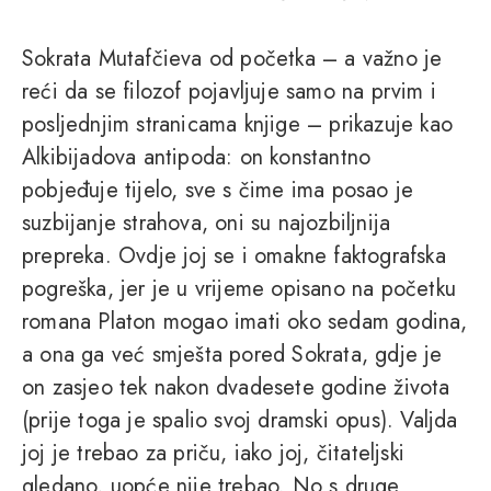
Sokrata Mutafčieva od početka – a važno je
reći da se filozof pojavljuje samo na prvim i
posljednjim stranicama knjige – prikazuje kao
Alkibijadova antipoda: on konstantno
pobjeđuje tijelo, sve s čime ima posao je
suzbijanje strahova, oni su najozbiljnija
prepreka. Ovdje joj se i omakne faktografska
pogreška, jer je u vrijeme opisano na početku
romana Platon mogao imati oko sedam godina,
a ona ga već smješta pored Sokrata, gdje je
on zasjeo tek nakon dvadesete godine života
(prije toga je spalio svoj dramski opus). Valjda
joj je trebao za priču, iako joj, čitateljski
gledano, uopće nije trebao. No s druge