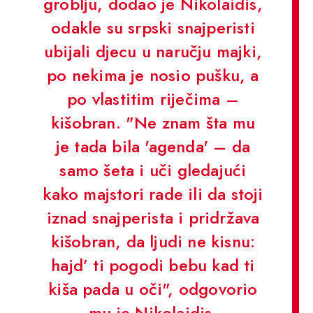
groblju, dodao je Nikolaidis,
odakle su srpski snajperisti
ubijali djecu u naručju majki,
po nekima je nosio pušku, a
po vlastitim riječima –
kišobran. "Ne znam šta mu
je tada bila 'agenda' – da
samo šeta i uči gledajući
kako majstori rade ili da stoji
iznad snajperista i pridržava
kišobran, da ljudi ne kisnu:
hajd’ ti pogodi bebu kad ti
kiša pada u oči", odgovorio
mu je Nikolaidis.