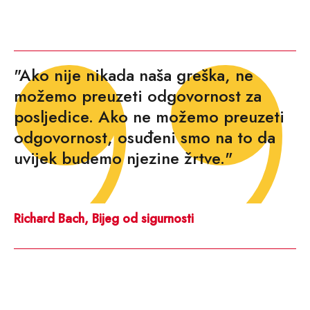
"Ako nije nikada naša greška, ne
možemo preuzeti odgovornost za
posljedice. Ako ne možemo preuzeti
odgovornost, osuđeni smo na to da
uvijek budemo njezine žrtve."
Richard Bach, Bijeg od sigurnosti