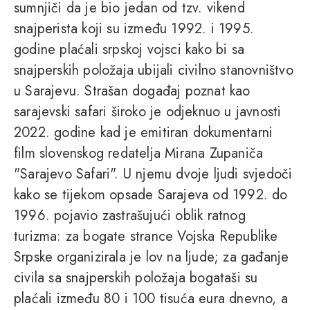
sumnjiči da je bio jedan od tzv. vikend
snajperista koji su između 1992. i 1995.
godine plaćali srpskoj vojsci kako bi sa
snajperskih položaja ubijali civilno stanovništvo
u Sarajevu. Strašan događaj poznat kao
sarajevski safari široko je odjeknuo u javnosti
2022. godine kad je emitiran dokumentarni
film slovenskog redatelja Mirana Zupaniča
"Sarajevo Safari". U njemu dvoje ljudi svjedoči
kako se tijekom opsade Sarajeva od 1992. do
1996. pojavio zastrašujući oblik ratnog
turizma: za bogate strance Vojska Republike
Srpske organizirala je lov na ljude; za gađanje
civila sa snajperskih položaja bogataši su
plaćali između 80 i 100 tisuća eura dnevno, a