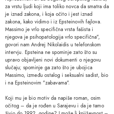
za vrstu ljudi koji ima toliko novca da smatra da
je iznad zakona, i koja očito i jest iznad
zakona, kako vidimo i iz Epsteinovih fajlova.
Massimo je vrlo specifična vrsta fašista i
njegova je psihopatologija vrlo specifična",
govori nam Andrej Nikolaidis u telefonskom
intervju. Epsteina ne spominje zato što su
upravo objavljeni novi dokumenti o njegovu
slučaju; spominje ga zato što je ubojica
Massimo, između ostalog i seksualni sadist, bio
i na Epsteinovim "zabavama".
Koji mu je bio motiv da napiše roman, osim
očitog – da je rođen u Sarajevu i da je tamo
živio do 1992. godine? I može li književnost –