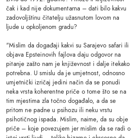
čak i kad nije dokumentarna – dati bilo kakvu
zadovoljštinu čitatelju užasnutom lovom na
ljude u opkoljenom gradu?
"Mislim da događaji kakvi su Sarajevo safari ili
objava Epsteinovih fajlova daju odgovor na
pitanje zašto nam je književnost i dalje itekako
potrebna. U smislu da je umjetnost, odnosno
umjetnički izričaj jedini način da se ponudi
neka vrsta koherentne priče o tome što se na
tim mjestima zla točno događalo, a da se
pritom ne padne u psihozu ili neku vrstu
psihotičnog ispada. Mislim, naime, da su obje
priče – koje povezujem jer mislim da se radi o
istoj vrsti ljudi – toliko bizarne i ekscesne da