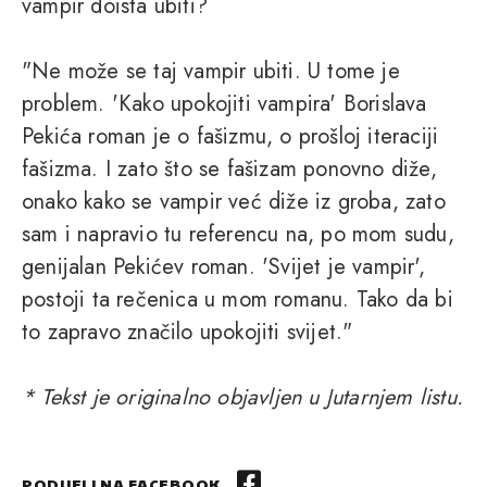
vampir doista ubiti?
"Ne može se taj vampir ubiti. U tome je
problem. 'Kako upokojiti vampira' Borislava
Pekića roman je o fašizmu, o prošloj iteraciji
fašizma. I zato što se fašizam ponovno diže,
onako kako se vampir već diže iz groba, zato
sam i napravio tu referencu na, po mom sudu,
genijalan Pekićev roman. 'Svijet je vampir',
postoji ta rečenica u mom romanu. Tako da bi
to zapravo značilo upokojiti svijet."
* Tekst je originalno objavljen u Jutarnjem listu.
PODIJELI NA FACEBOOK