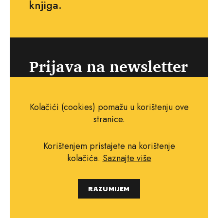
knjiga.
Prijava na newsletter
Kolačići (cookies) pomažu u korištenju ove
stranice.
Potvrđujem da sam suglasan s
politikom privatnosti
i da želim
Korištenjem pristajete na korištenje
primati newsletter putem e-maila.
kolačića.
Saznajte više
RAZUMIJEM