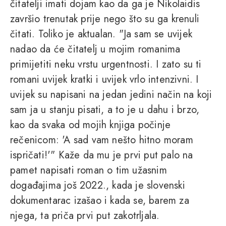
čitatelji imati dojam kao da ga je Nikolaidis
završio trenutak prije nego što su ga krenuli
čitati. Toliko je aktualan. "Ja sam se uvijek
nadao da će čitatelj u mojim romanima
primijetiti neku vrstu urgentnosti. I zato su ti
romani uvijek kratki i uvijek vrlo intenzivni. I
uvijek su napisani na jedan jedini način na koji
sam ja u stanju pisati, a to je u dahu i brzo,
kao da svaka od mojih knjiga počinje
rečenicom: 'A sad vam nešto hitno moram
ispričati!'" Kaže da mu je prvi put palo na
pamet napisati roman o tim užasnim
događajima još 2022., kada je slovenski
dokumentarac izašao i kada se, barem za
njega, ta priča prvi put zakotrljala.