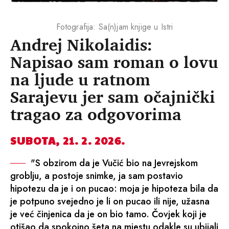
Fotografija: Sa(n)jam knjige u Istri
Andrej Nikolaidis:
Napisao sam roman o lovu
na ljude u ratnom
Sarajevu jer sam očajnički
tragao za odgovorima
SUBOTA, 21. 2. 2026.
"S obzirom da je Vučić bio na Jevrejskom
groblju, a postoje snimke, ja sam postavio
hipotezu da je i on pucao: moja je hipoteza bila da
je potpuno svejedno je li on pucao ili nije, užasna
je već činjenica da je on bio tamo. Čovjek koji je
otišao da spokojno šeta na mjestu odakle su ubijali