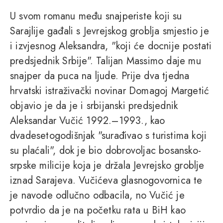
U svom romanu među snajperiste koji su
Sarajlije gađali s Jevrejskog groblja smjestio je
i izvjesnog Aleksandra, "koji će docnije postati
predsjednik Srbije". Talijan Massimo daje mu
snajper da puca na ljude. Prije dva tjedna
hrvatski istraživački novinar Domagoj Margetić
objavio je da je i srbijanski predsjednik
Aleksandar Vučić 1992.–1993., kao
dvadesetogodišnjak "surađivao s turistima koji
su plaćali", dok je bio dobrovoljac bosansko-
srpske milicije koja je držala Jevrejsko groblje
iznad Sarajeva. Vučićeva glasnogovornica te
je navode odlučno odbacila, no Vučić je
potvrdio da je na početku rata u BiH kao