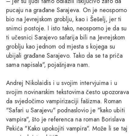
– jer su ljudi tamo odlazili isključivo zato da
pucaju na građane Sarajeva. On je neosporno
bio na Jevrejskom groblju, kao i Šešelj, jer ti
snimci postoje. I isto tako, neosporno je da su
ti učesnici Sarajevo safarija bili na Jevrejskom
groblju kao jednom od mjesta s kojega su
ubijali građane Sarajevo. Tako da se ta priča
sama napisala", pojašnjava nam.
Andrej Nikolaidis i u svojim intervjuima i u
svojim novinarskim tekstovima često upozorava
da svjedočimo vampirizaciji fašizma. Roman
"Safari u Sarajevu" podnaslovio je "kako ubiti
vampira", što je referenca na roman Borislava
Pekića "Kako upokojiti vampira". Može li se taj