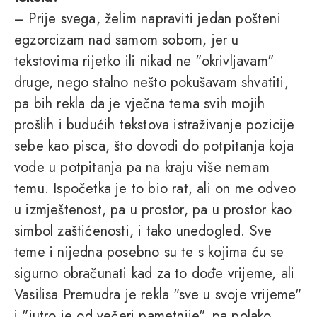
– Prije svega, želim napraviti jedan pošteni
egzorcizam nad samom sobom, jer u
tekstovima rijetko ili nikad ne "okrivljavam"
druge, nego stalno nešto pokušavam shvatiti,
pa bih rekla da je vječna tema svih mojih
prošlih i budućih tekstova istraživanje pozicije
sebe kao pisca, što dovodi do potpitanja koja
vode u potpitanja pa na kraju više nemam
temu. Ispočetka je to bio rat, ali on me odveo
u izmještenost, pa u prostor, pa u prostor kao
simbol zaštićenosti, i tako unedogled. Sve
teme i nijedna posebno su te s kojima ću se
sigurno obračunati kad za to dođe vrijeme, ali
Vasilisa Premudra je rekla "sve u svoje vrijeme"
i "jutro je od večeri pametnije", pa polako.