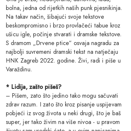
bolna, jedna od rijetkih naših punk pjesnikinja.
Na takav način, šibajući svoje tekstove
beskompromisno i brzo provlačeći tabue kroz
ušicu igle, počinje stvarati i dramske tekstove.
S dramom „Drvene ptice“ osvaja nagradu za
najbolji suvremeni dramski tekst na natječaju
HNK Zagreb 2022. godine. Živi, radi i piše u
Varaždinu.
* Lidija, zašto pišeš?
– Pišem, zato što jedino tako mogu sačuvati
zdrav razum. I zato što kroz pisanje uspijevam
pobjeći iz svog života u neki drugi, što je baš
super, jer tako živim na više nivoa - u pravom
životu sam uredski ćato, a u ovim napisanima