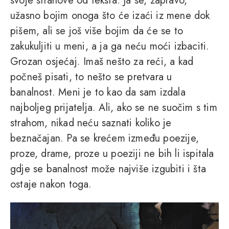
svoje strahove od teksta. Ja se, zapravo,
užasno bojim onoga što će izaći iz mene dok
pišem, ali se još više bojim da će se to
zakukuljiti u meni, a ja ga neću moći izbaciti.
Grozan osjećaj. Imaš nešto za reći, a kad
počneš pisati, to nešto se pretvara u
banalnost. Meni je to kao da sam izdala
najboljeg prijatelja. Ali, ako se ne suočim s tim
strahom, nikad neću saznati koliko je
beznačajan. Pa se krećem između poezije,
proze, drame, proze u poeziji ne bih li ispitala
gdje se banalnost može najviše izgubiti i šta
ostaje nakon toga.