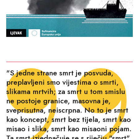
"S jedne strane smrt je posvuda,
preplavljeni smo vijestima o smrti,
slikama mrtvih; za smrt u tom smislu
ne postoje granice, masovna je,
sveprisutna, neiscrpna. No to je smrt
kao koncept, smrt bez tijela, smrt kao
misao i slika, smrt kao misaoni pojam.
Ta smrt izjednačuje se s riječju "smrt",