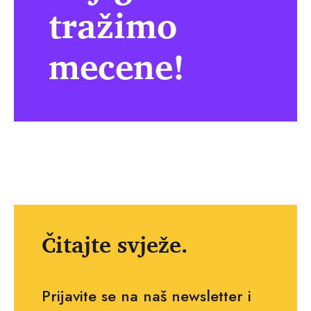
tražimo
mecene!
Čitajte svježe.
Prijavite se na naš newsletter i