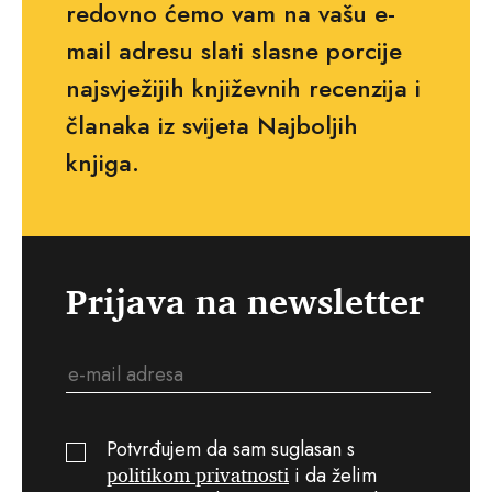
redovno ćemo vam na vašu e-
mail adresu slati slasne porcije
najsvježijih književnih recenzija i
članaka iz svijeta Najboljih
knjiga.
Prijava na newsletter
Potvrđujem da sam suglasan s
politikom privatnosti
i da želim