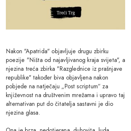
Nakon "Apatrida" objavljuje drugu zbirku
poezije "Ništa od najavljivanog kraja svijeta", a
njezina treća zbirka "Razglednice iz prašnjave
republike" također biva objavljena nakon
pobjede na natječaju „Post scriptum“ za
književnost na društvenim mrežama i upravo taj
alternativan put do čitatelja sastavni je dio
njezina glasa.
Ona je brza, nedotjerana, duhovita, luda,