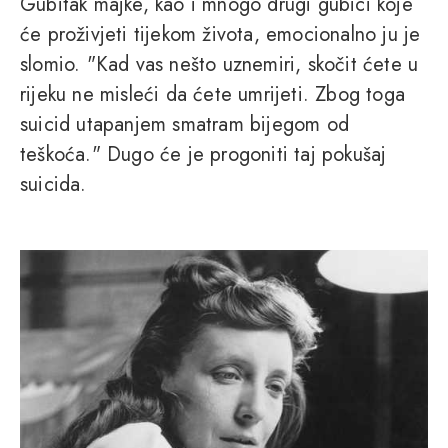
Gubitak majke, kao i mnogo drugi gubici koje
će proživjeti tijekom života, emocionalno ju je
slomio. "Kad vas nešto uznemiri, skočit ćete u
rijeku ne misleći da ćete umrijeti. Zbog toga
suicid utapanjem smatram bijegom od
teškoća." Dugo će je progoniti taj pokušaj
suicida.