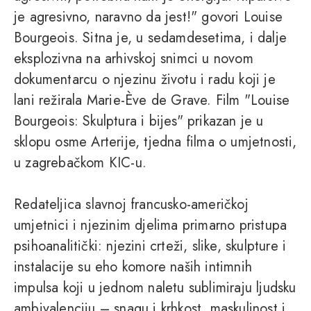
je agresivno, naravno da jest!" govori Louise
Bourgeois. Sitna je, u sedamdesetima, i dalje
eksplozivna na arhivskoj snimci u novom
dokumentarcu o njezinu životu i radu koji je
lani režirala Marie-Ève de Grave. Film "Louise
Bourgeois: Skulptura i bijes" prikazan je u
sklopu osme Arterije, tjedna filma o umjetnosti,
u zagrebačkom KIC-u.
Redateljica slavnoj francusko-američkoj
umjetnici i njezinim djelima primarno pristupa
psihoanalitički: njezini crteži, slike, skulpture i
instalacije su eho komore naših intimnih
impulsa koji u jednom naletu sublimiraju ljudsku
ambivalenciju – snagu i krhkost, maskulinost i