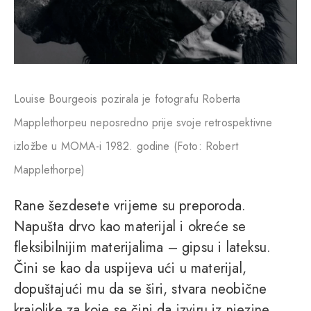
Louise Bourgeois pozirala je fotografu Roberta
Mapplethorpeu neposredno prije svoje retrospektivne
izložbe u MOMA-i 1982. godine (Foto: Robert
Mapplethorpe)
Rane šezdesete vrijeme su preporoda.
Napušta drvo kao materijal i okreće se
fleksibilnijim materijalima – gipsu i lateksu.
Čini se kao da uspijeva ući u materijal,
dopuštajući mu da se širi, stvara neobične
krajolike za koje se čini da izviru iz njezine