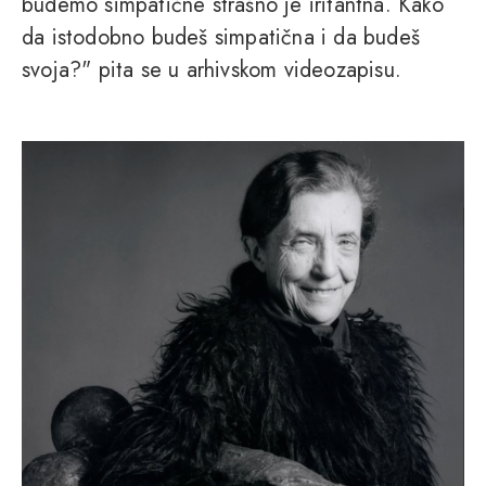
budemo simpatične strašno je iritantna. Kako
da istodobno budeš simpatična i da budeš
svoja?" pita se u arhivskom videozapisu.