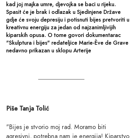
kad joj majka umre, djevojka se baci u rijeku.
Spasit će je brak i odlazak u Sjedinjene Države
gdje će svoju depresiju i potisnuti bijes pretvoriti u
kreativnu energiju za jedan od najzanimljivijih
kiparskih opusa. O tome govori dokumentarac
"Skulptura i bijes" redateljice Marie-Ève de Grave
nedavno prikazan u sklopu Arterije
Piše Tanja Tolić
"Bijes je stvorio moj rad. Moramo biti
agresivni, potrebna nam je energija! Kiparstvo