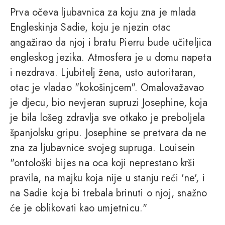
Prva očeva ljubavnica za koju zna je mlada
Engleskinja Sadie, koju je njezin otac
angažirao da njoj i bratu Pierru bude učiteljica
engleskog jezika. Atmosfera je u domu napeta
i nezdrava. Ljubitelj žena, usto autoritaran,
otac je vladao "kokošinjcem". Omalovažavao
je djecu, bio nevjeran supruzi Josephine, koja
je bila lošeg zdravlja sve otkako je preboljela
španjolsku gripu. Josephine se pretvara da ne
zna za ljubavnice svojeg supruga. Louisein
"ontološki bijes na oca koji neprestano krši
pravila, na majku koja nije u stanju reći 'ne', i
na Sadie koja bi trebala brinuti o njoj, snažno
će je oblikovati kao umjetnicu."