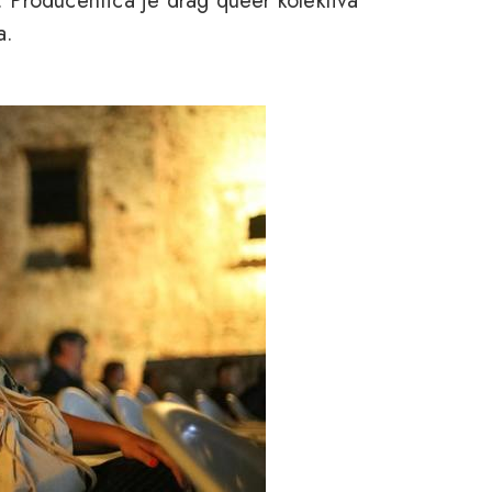
. Producentica je drag queer kolektiva
a.