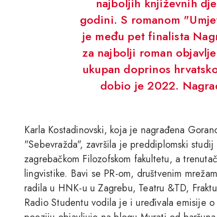
najboljih književnih dj
godini. S romanom "Umje
je među pet finalista Nag
za najbolji roman objavlj
ukupan doprinos hrvatsko
dobio je 2022. Nagrad
Karla Kostadinovski, koja je nagrađena Goran
"Sebevražda", završila je preddiplomski studij 
zagrebačkom Filozofskom fakultetu, a trenutač
lingvistike. Bavi se PR-om, društvenim mreža
radila u HNK-u u Zagrebu, Teatru &TD, Fraktur
Radio Studentu vodila je i uređivala emisije o