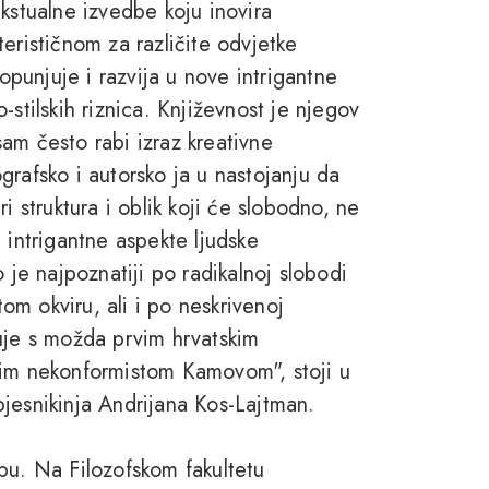
kstualne izvedbe koju inovira
erističnom za različite odvjetke
dopunjuje i razvija u nove intrigantne
stilskih riznica. Književnost je njegov
 sam često rabi izraz kreativne
rafsko i autorsko ja u nastojanju da
i struktura i oblik koji će slobodno, ne
 intrigantne aspekte ljudske
 je najpoznatiji po radikalnoj slobodi
tom okviru, ali i po neskrivenoj
uje s možda prvim hrvatskim
nim nekonformistom Kamovom", stoji u
jesnikinja Andrijana Kos-Lajtman.
bu. Na Filozofskom fakultetu