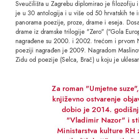
Sveučilišta u Zagrebu diplomirao je filozofiju 
je u 30 antologija i u više od 50 hrvatskih te
panorama poezije, proze, drame i eseja. Dosa
drame iz dramske trilogije "Zero" ("Gola Eur
nagrađene su 2000. i 2002. trećom i prvom 
poeziji nagrađen je 2009. Nagradom Maslino
Zidu od poezije (Selca, Brač) u koju je uklesa
Za roman "Umjetne suze",
književno ostvarenje obja
dobio je 2014. godišn
"Vladimir Nazor" i st
Ministarstva kulture RH