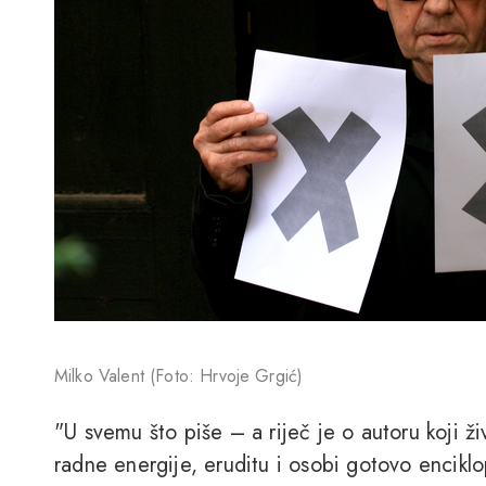
Milko Valent (Foto: Hrvoje Grgić)
"U svemu što piše – a riječ je o autoru koji živ
radne energije, eruditu i osobi gotovo encik