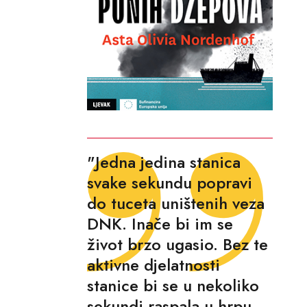
"Jedna jedina stanica
svake sekundu popravi
do tuceta uništenih veza
DNK. Inače bi im se
život brzo ugasio. Bez te
aktivne djelatnosti
stanice bi se u nekoliko
sekundi raspala u hrpu