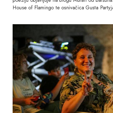
poeziju objavljuje na blogu Murati od baršuna
House of Flamingo te osnivačica Gusta Partyj