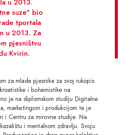
ela u 2013.
tne suze" bio
rade tportala
en u 2013. Za
m pjesništvu
u Kvirin.
om za mlade pjesnike za svoj rukopis
kroatistike i bohemistike na
no je na diplomskom studiju Digitalne
ma, marketingom i produkcijom te je
i i Centru za mirovne studije. Na
 kazalištu i mentalnom zdravlju. Svoju