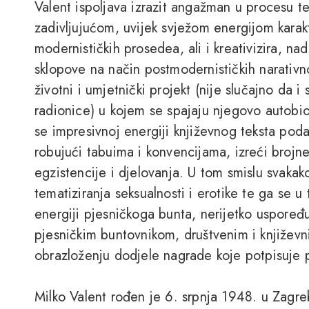
Valent ispoljava izrazit angažman u procesu te
zadivljujućom, uvijek svježom energijom karakt
modernističkih prosedea, ali i kreativizira, na
sklopove na način postmodernističkih narativno-
životni i umjetnički projekt (nije slučajno da i
radionice) u kojem se spajaju njegovo autobiog
se impresivnoj energiji književnog teksta podar
robujući tabuima i konvencijama, izreći brojne
egzistencije i djelovanja. U tom smislu svakako
tematiziranja seksualnosti i erotike te ga se u 
energiji pjesničkoga bunta, nerijetko uspoređ
pjesničkim buntovnikom, društvenim i književ
obrazloženju dodjele nagrade koje potpisuje p
Milko Valent rođen je 6. srpnja 1948. u Zagre