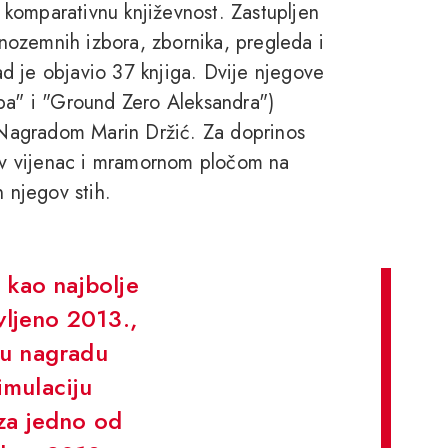
i komparativnu književnost. Zastupljen
 inozemnih izbora, zbornika, pregleda i
d je objavio 37 knjiga. Dvije njegove
opa" i "Ground Zero Aleksandra")
Nagradom Marin Držić. Za doprinos
v vijenac i mramornom pločom na
n njegov stih.
 kao najbolje
vljeno 2013.,
ju nagradu
imulaciju
 za jedno od