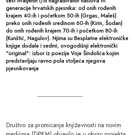
šest hvaljenih i/ili nagrađivanih naslova tri
generacije hrvatskih pjesnika: od onih rođenih
krajem 40-ih i početkom 50-ih (Grgas, Maleš)
preko onih rođenih sredinom 60-ih (Kirin, Šodan)
do onih rođenih krajem 70-ih i početkom 80-ih
(Kunštić, Nagulov). Njima su Besplatne elektroničke
knjige dodale i sedmi, ovogodišnji elektronički
"original": izbor iz poezije Voje Šindolića kojim
predstavljaju ravno pola stoljeća njegova
pjesnikovanja
Društvo za promicanje književnosti na novim
medijima [DPKM] objavilo je u okviru projekta