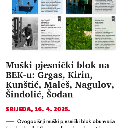
Muški pjesnički blok na
BEK-u: Grgas, Kirin,
Kunštić, Maleš, Nagulov,
Šindolić, Šodan
SRIJEDA, 16. 4. 2025.
Ovogodišnji muški pjesnički blok obuhvaća