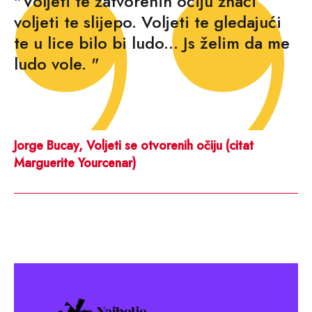
"Voljeti te zatvorenih očiju znači
voljeti te slijepo. Voljeti te gledajući
te u lice bilo bi ludo... Js želim da me
ludo vole. "
Jorge Bucay, Voljeti se otvorenih očiju (citat
Marguerite Yourcenar)