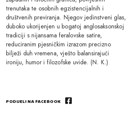
trenutaka te osobnih egzistencijalnih i
društvenih previranja. Njegov jedinstveni glas,
duboko ukorijenjen u bogatoj anglosaksonskoj
tradiciji s nijansama feralovske satire,
reduciranim pjesničkim izrazom precizno
bilježi duh vremena, vješto balansirajući
ironiju, humor i filozofske uvide. (N. K.)
PODIJELI NA FACEBOOK