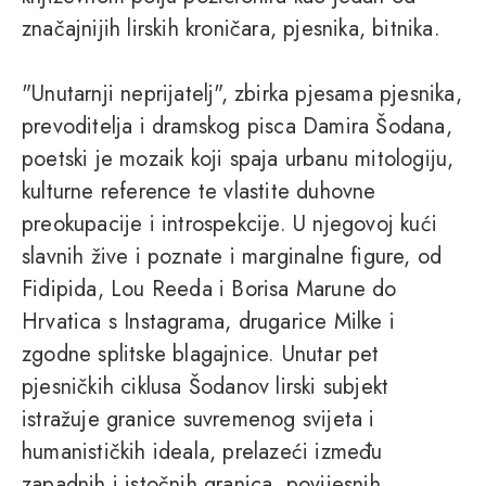
značajnijih lirskih kroničara, pjesnika, bitnika.
"Unutarnji neprijatelj", zbirka pjesama pjesnika,
prevoditelja i dramskog pisca Damira Šodana,
poetski je mozaik koji spaja urbanu mitologiju,
kulturne reference te vlastite duhovne
preokupacije i introspekcije. U njegovoj kući
slavnih žive i poznate i marginalne figure, od
Fidipida, Lou Reeda i Borisa Marune do
Hrvatica s Instagrama, drugarice Milke i
zgodne splitske blagajnice. Unutar pet
pjesničkih ciklusa Šodanov lirski subjekt
istražuje granice suvremenog svijeta i
humanističkih ideala, prelazeći između
zapadnih i istočnih granica, povijesnih