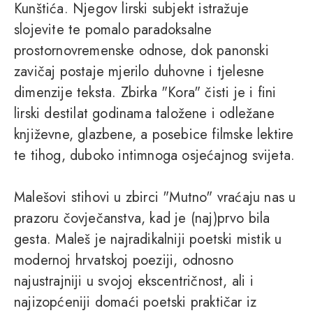
Kunštića. Njegov lirski subjekt istražuje
slojevite te pomalo paradoksalne
prostornovremenske odnose, dok panonski
zavičaj postaje mjerilo duhovne i tjelesne
dimenzije teksta. Zbirka "Kora" čisti je i fini
lirski destilat godinama taložene i odležane
književne, glazbene, a posebice filmske lektire
te tihog, duboko intimnoga osjećajnog svijeta.
Malešovi stihovi u zbirci "Mutno" vraćaju nas u
prazoru čovječanstva, kad je (naj)prvo bila
gesta. Maleš je najradikalniji poetski mistik u
modernoj hrvatskoj poeziji, odnosno
najustrajniji u svojoj ekscentričnost, ali i
najizopćeniji domaći poetski praktičar iz