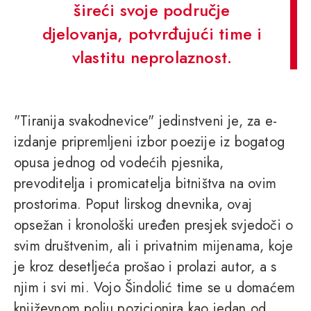
šireći svoje područje
djelovanja, potvrđujući time i
vlastitu neprolaznost.
"Tiranija svakodnevice" jedinstveni je, za e-
izdanje pripremljeni izbor poezije iz bogatog
opusa jednog od vodećih pjesnika,
prevoditelja i promicatelja bitništva na ovim
prostorima. Poput lirskog dnevnika, ovaj
opsežan i kronološki uređen presjek svjedoči o
svim društvenim, ali i privatnim mijenama, koje
je kroz desetljeća prošao i prolazi autor, a s
njim i svi mi. Vojo Šindolić time se u domaćem
književnom polju pozicionira kao jedan od