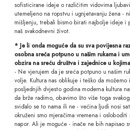
sofisticirane ideje o različitim vidovima ljubavi
utemeljeno na ropstvu i ugnjetavanju žena - n
mišljenju, trebali bismo birati najbolje ideje i 
naš svakodnevni život.
* Je li onda moguće da su sva povijesna raz
osobna sreća potpuno u našim rukama i umo
obzira na sreću društva i zajednice u kojim
- Ne vjerujem da je sreća potpuno u našim ruk
volje. Kultura nas oblikuje i teško da možemo 
posljednjih dvjesto godina moderna kultura nas
da brže radimo, obavimo što više toga svakog 
sviđalo se to nama ili ne - većina ljudi nosi sa
okruženi smo mjeračima vremena i osloboditi s
napor. Ali je moguće - inače ne bih napisao s