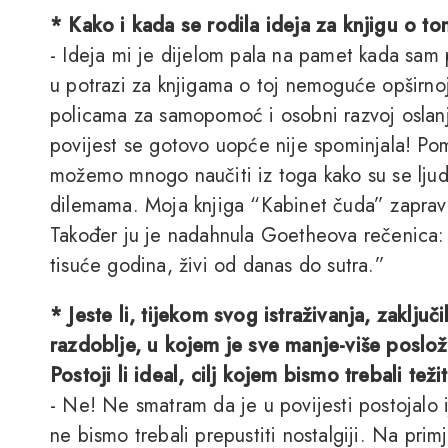
* Kako i kada se rodila ideja za knjigu o to
- Ideja mi je dijelom pala na pamet kada sam p
u potrazi za knjigama o toj nemoguće opširnoj 
policama za samopomoć i osobni razvoj oslanjala
povijest se gotovo uopće nije spominjala! Pomi
možemo mnogo naučiti iz toga kako su se ljudi
dilemama. Moja knjiga “Kabinet čuda” zaprav
Također ju je nadahnula Goetheova rečenica: “
tisuće godina, živi od danas do sutra.”
* Jeste li, tijekom svog istraživanja, zaključ
razdoblje, u kojem je sve manje-više poslože
Postoji li ideal, cilj kojem bismo trebali teži
- Ne! Ne smatram da je u povijesti postojalo i
ne bismo trebali prepustiti nostalgiji. Na primje