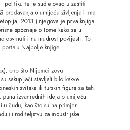
 politiku te je sudjelovao u zaštiti
ži predavanja o umijeću življenja i ima
topija, 2013.) njegova je prva knjiga
korisne spoznaje o tome kako se u
o osvrnuti i na mudrost povijesti. To
o portalu Najbolje knjige.
ox), ono što Nijemci zovu
u sakupljači stavljali bilo kakve
neskih svitaka ili turskih figura za šah.
a, puna izvanrednih ideja o umijeću
ti u čudu, kao što su na primjer
u ili roditeljstvu za industrijske