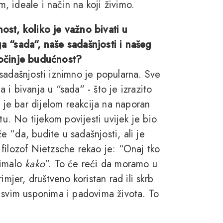
m, ideale i način na koji živimo.
ost, koliko je važno bivati u
a “sada“, naše sadašnjosti i našeg
počinje budućnost?
sadašnjosti iznimno je popularna. Sve
a i bivanja u “sada“ - što je izrazito
o je bar dijelom reakcija na naporan
tu. No tijekom povijesti uvijek je bio
že “da, budite u sadašnjosti, ali je
filozof Nietzsche rekao je: “Onaj tko
 imalo
kako
“. To će reći da moramo u
primjer, društveno koristan rad ili skrb
a svim usponima i padovima života. To