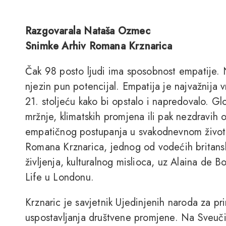
Razgovarala Nataša Ozmec
Snimke Arhiv Romana Krznarica
Čak 98 posto ljudi ima sposobnost empatije. No
njezin pun potencijal. Empatija je najvažnija v
21. stoljeću kako bi opstalo i napredovalo. G
mržnje, klimatskih promjena ili pak nezdravih
empatičnog postupanja u svakodnevnom životu
Romana Krznarica, jednog od vodećih britanski
življenja, kulturalnog mislioca, uz Alaina de 
Life u Londonu.
Krznaric je savjetnik Ujedinjenih naroda za pr
uspostavljanja društvene promjene. Na Sveuč