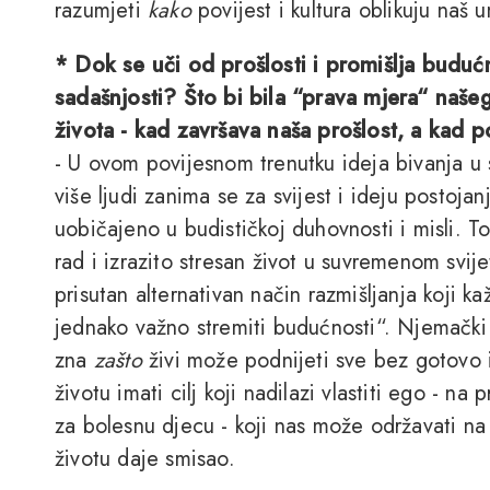
razumjeti
kako
povijest i kultura oblikuju naš u
* Dok se uči od prošlosti i promišlja budućn
sadašnjosti? Što bi bila “prava mjera“ našeg
života - kad završava naša prošlost, a kad 
- U ovom povijesnom trenutku ideja bivanja u 
više ljudi zanima se za svijest i ideju postojanj
uobičajeno u budističkoj duhovnosti i misli. T
rad i izrazito stresan život u suvremenom svije
prisutan alternativan način razmišljanja koji ka
jednako važno stremiti budućnosti“. Njemački 
zna
zašto
živi može podnijeti sve bez gotovo
životu imati cilj koji nadilazi vlastiti ego - na 
za bolesnu djecu - koji nas može održavati n
životu daje smisao.