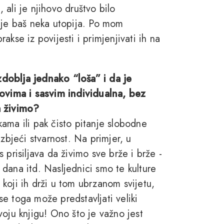
, ali je njihovo društvo bilo
ije baš neka utopija. Po mom
prakse iz povijesti i primjenjivati ih na
doblja jednako “loša” i da je
vima i sasvim individualna, bez
a živimo?
ama ili pak čisto pitanje slobodne
izbjeći stvarnost. Na primjer, u
 prisiljava da živimo sve brže i brže -
dana itd. Nasljednici smo te kulture
t koji ih drži u tom ubrzanom svijetu,
e toga može predstavljati veliki
voju knjigu! Ono što je važno jest