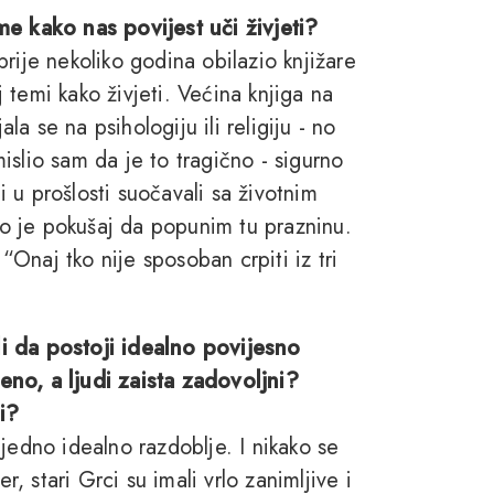
me kako nas povijest uči živjeti?
rije nekoliko godina obilazio knjižare
temi kako živjeti. Većina knjiga na
 se na psihologiju ili religiju - no
slio sam da je to tragično - sigurno
 u prošlosti suočavali sa životnim
o je pokušaj da popunim tu prazninu.
Onaj tko nije sposoban crpiti iz tri
ili da postoji idealno povijesno
no, a ljudi zaista zadovoljni?
ti?
jedno idealno razdoblje. I nikako se
r, stari Grci su imali vrlo zanimljive i