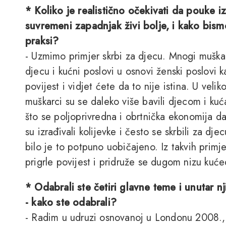
* Koliko je realistično očekivati da pouke 
suvremeni zapadnjak živi bolje, i kako bismo 
praksi?
- Uzmimo primjer skrbi za djecu. Mnogi muškar
djecu i kućni poslovi u osnovi ženski poslovi k
povijest i vidjet ćete da to nije istina. U veli
muškarci su se daleko više bavili djecom i ku
što se poljoprivredna i obrtnička ekonomija da
su izrađivali kolijevke i često se skrbili za dj
bilo je to potpuno uobičajeno. Iz takvih primj
prigrle povijest i pridruže se dugom nizu kuć
* Odabrali ste četiri glavne teme i unutar nji
- kako ste odabrali?
- Radim u udruzi osnovanoj u Londonu 2008., 