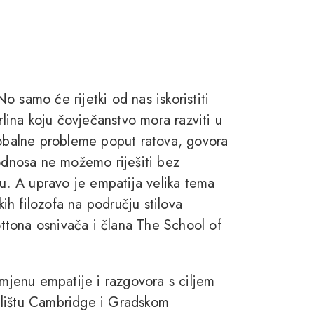
 samo će rijetki od nas iskoristiti
rlina koju čovječanstvo mora razviti u
lobalne probleme poput ratova, govora
 odnosa ne možemo riješiti bez
. A upravo je empatija velika tema
h filozofa na području stilova
Bottona osnivača i člana The School of
imjenu empatije i razgovora s ciljem
ilištu Cambridge i Gradskom