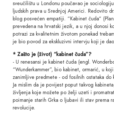
sveučilištu u Londonu poučavao je sociologiju i
ljudskih prava u Srednjoj Americi. Redovito dr
blog posvećen empatiji. “Kabinet čuda“ (Plane
prevedena na hrvatski jezik, a u njoj donosi 
potrazi za kvalitetnim životom ponekad trebam
je bio povod za ekskluzivni intervju koji je da
* Zašto je (život) “kabinet čuda”?
- U renesansi je kabinet čuda (engl. Wonderb
“Wunderkammer”, bio kabinet, ormarić, u koji s
zanimljive predmete - od fosilnih ostataka do ki
Ja mislim da je povijest poput takvog kabinet
življenja koje možete po želji uzeti i promatra
poimanje starih Grka o ljubavi ili stav prema rad
revolucije.