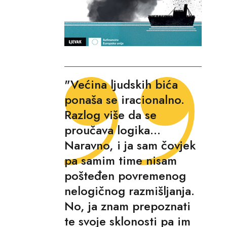
"Većina ljudskih bića
ponaša se iracionalno.
Razlog više da se
proučava logika...
Naravno, i ja sam čovjek
pa samim time nisam
pošteđen povremenog
nelogičnog razmišljanja.
No, ja znam prepoznati
te svoje sklonosti pa im