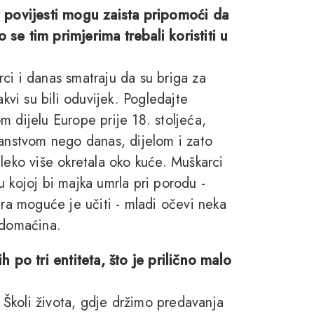
iz povijesti mogu zaista pripomoći da
se tim primjerima trebali koristiti u
ci i danas smatraju da su briga za
akvi su bili oduvijek. Pogledajte
kom dijelu Europe prije 18. stoljeća,
ćanstvom nego danas, dijelom i zato
leko više okretala oko kuće. Muškarci
ecu kojoj bi majka umrla pri porodu -
era moguće je učiti - mladi očevi neka
edomaćina.
h po tri entiteta, što je prilično malo
Školi života, gdje držimo predavanja