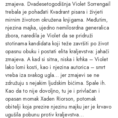
zmajeva. Dvadesetogodišnja Violet Sorrengail
trebala je pohađati Kvadrant pisara i živjeti
mirnim životom okružena knjigama. Međutim,
njezina majka, ujedno nemilosrdna generalica
zbora, naredila je Violet da se pridruži
stotinama kandidata koji teže završiti po život
opasnu obuku i postati elita kraljevstva: jahači
zmajeva. A kad si sitna, niska i krhka – Violet
lako lomi kosti, kao i njezina autorica – smrt
vreba iza svakog ugla… jer zmajevi se ne
združuju s nejakim ljudskim bićima. Spale ih.
Kao da to nije dovoljno, tu je i privlačan i
opasan momak Xaden Riorson, potomak
obitelji koja prezire njezinu majku jer je krvavo
ugušila pobunu protiv kraljevstva…