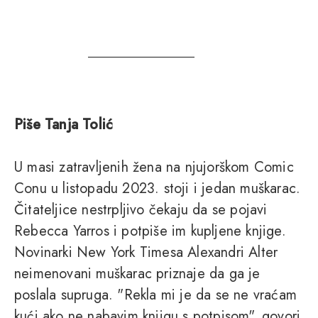
Piše Tanja Tolić
U masi zatravljenih žena na njujorškom Comic
Conu u listopadu 2023. stoji i jedan muškarac.
Čitateljice nestrpljivo čekaju da se pojavi
Rebecca Yarros i potpiše im kupljene knjige.
Novinarki New York Timesa Alexandri Alter
neimenovani muškarac priznaje da ga je
poslala supruga. "Rekla mi je da se ne vraćam
kući ako ne nabavim knjigu s potpisom", govori