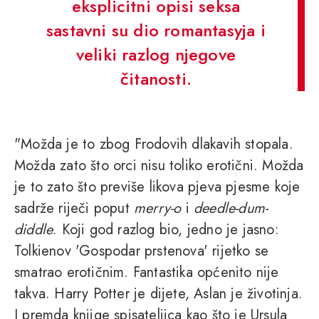
eksplicitni opisi seksa
sastavni su dio romantasyja i
veliki razlog njegove
čitanosti.
"Možda je to zbog Frodovih dlakavih stopala.
Možda zato što orci nisu toliko erotični. Možda
je to zato što previše likova pjeva pjesme koje
sadrže riječi poput
merry-o
i
deedle-dum-
diddle
. Koji god razlog bio, jedno je jasno:
Tolkienov 'Gospodar prstenova' rijetko se
smatrao erotičnim. Fantastika općenito nije
takva. Harry Potter je dijete, Aslan je životinja.
I premda knjige spisateljica kao što je Ursula