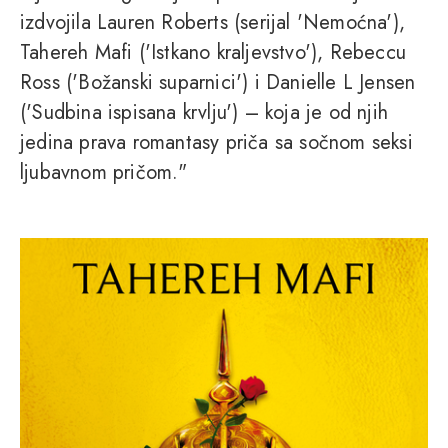
izdvojila Lauren Roberts (serijal 'Nemoćna'),
Tahereh Mafi ('Istkano kraljevstvo'), Rebeccu
Ross ('Božanski suparnici') i Danielle L Jensen
('Sudbina ispisana krvlju') – koja je od njih
jedina prava romantasy priča sa sočnom seksi
ljubavnom pričom."