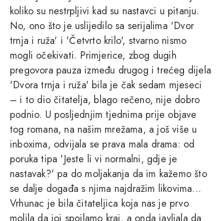
koliko su nestrpljivi kad su nastavci u pitanju.
No, ono što je uslijedilo sa serijalima 'Dvor
trnja i ruža' i 'Četvrto krilo', stvarno nismo
mogli očekivati. Primjerice, zbog dugih
pregovora pauza između drugog i trećeg dijela
'Dvora trnja i ruža' bila je čak sedam mjeseci
– i to dio čitatelja, blago rečeno, nije dobro
podnio. U posljednjim tjednima prije objave
tog romana, na našim mrežama, a još više u
inboxima, odvijala se prava mala drama: od
poruka tipa 'Jeste li vi normalni, gdje je
nastavak?' pa do moljakanja da im kažemo što
se dalje događa s njima najdražim likovima...
Vrhunac je bila čitateljica koja nas je prvo
molila da joj spojlamo kraj, a onda javljala da