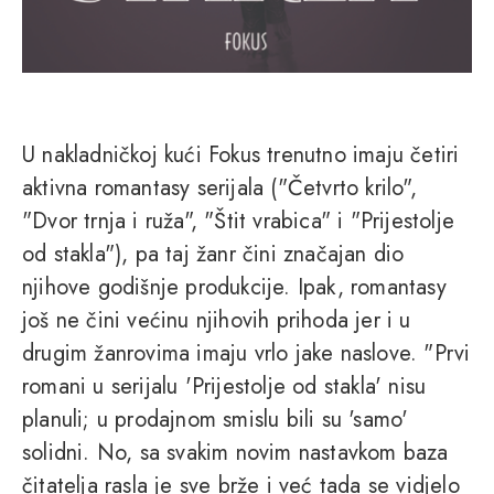
U nakladničkoj kući Fokus trenutno imaju četiri
aktivna romantasy serijala ("Četvrto krilo",
"Dvor trnja i ruža", "Štit vrabica" i "Prijestolje
od stakla"), pa taj žanr čini značajan dio
njihove godišnje produkcije. Ipak, romantasy
još ne čini većinu njihovih prihoda jer i u
drugim žanrovima imaju vrlo jake naslove. "Prvi
romani u serijalu 'Prijestolje od stakla' nisu
planuli; u prodajnom smislu bili su 'samo'
solidni. No, sa svakim novim nastavkom baza
čitatelja rasla je sve brže i već tada se vidjelo