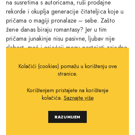
na susretima s autoricama, ruši prodajne
rekorde i okuplja generacije čitateljica koje u
pričama o magiji pronalaze – sebe. Zašto
žene danas biraju romantasy? Jer u tim
pričama junakinje nisu pasivne, ljubav nije
slabost, moć i osjećaji mogu postojati zajedno,
a svijet, koliko god opasan bio, uvijek ostavlja
mogućnost izbora. Romantasy daje ženama
Kolačići (cookies) pomažu u korištenju ove
stranice.
ono što književnost oduvijek čini – mogućnost
identifikacije, bijega, ali i emocionalne
Korištenjem pristajete na korištenje
katarze. Žene danas biraju priče u kojima su i
kolačića.
Saznajte više
ratnice i zaljubljene, i moćne i ranjive. A ako je
suditi po knjižarskim policama – magija tek
RAZUMIJEM
počinje", ističe Miroslava Vučić.