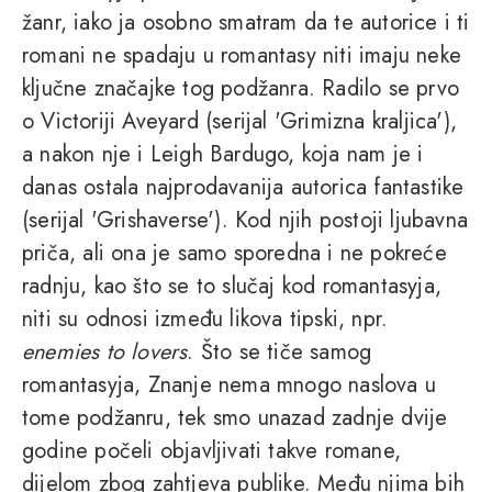
žanr, iako ja osobno smatram da te autorice i ti
romani ne spadaju u romantasy niti imaju neke
ključne značajke tog podžanra. Radilo se prvo
o Victoriji Aveyard (serijal 'Grimizna kraljica'),
a nakon nje i Leigh Bardugo, koja nam je i
danas ostala najprodavanija autorica fantastike
(serijal 'Grishaverse'). Kod njih postoji ljubavna
priča, ali ona je samo sporedna i ne pokreće
radnju, kao što se to slučaj kod romantasyja,
niti su odnosi između likova tipski, npr.
enemies to lovers
. Što se tiče samog
romantasyja, Znanje nema mnogo naslova u
tome podžanru, tek smo unazad zadnje dvije
godine počeli objavljivati takve romane,
dijelom zbog zahtjeva publike. Među njima bih