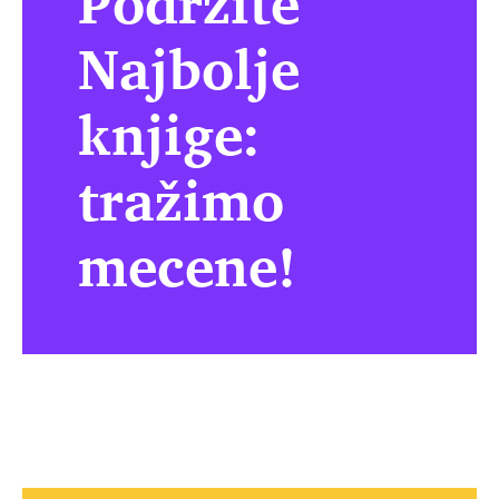
Podržite
Najbolje
knjige:
tražimo
mecene!