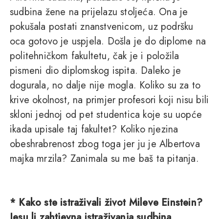
sudbina žene na prijelazu stoljeća. Ona je
pokušala postati znanstvenicom, uz podršku
oca gotovo je uspjela. Došla je do diplome na
politehničkom fakultetu, čak je i položila
pismeni dio diplomskog ispita. Daleko je
dogurala, no dalje nije mogla. Koliko su za to
krive okolnost, na primjer profesori koji nisu bili
skloni jednoj od pet studentica koje su uopće
ikada upisale taj fakultet? Koliko njezina
obeshrabrenost zbog toga jer ju je Albertova
majka mrzila? Zanimala su me baš ta pitanja.
* Kako ste istraživali život Mileve Einstein?
Jesu li zahtjevna istraživanja sudbina