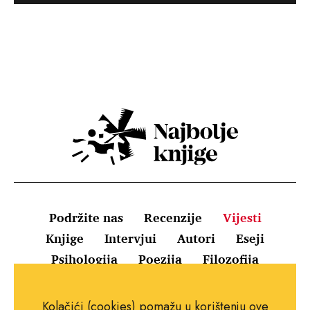
Podržite nas
Recenzije
Vijesti
Knjige
Intervjui
Autori
Eseji
Psihologija
Poezija
Filozofija
Uvjeti korištenja
Pravila o kolačićima
Kolačići (cookies) pomažu u korištenju ove