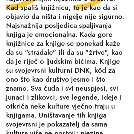
Kad spališ knjižnicu, to je kao da si
objavio da ništa i nigdje nije sigurno.
Najsnažnija posljedica spaljivanja
knjiga je emocionalna. Kada gore
knjižnice za knjige se ponekad kaže
da su "stradale" ili da su "žrtve", kao
da je riječ o ljudskim bićima. Knjige
su svojevrsni kulturni DNK, kôd za
ono što kao društvo jesmo i što
znamo. Sva čuda i svi neuspjesi, svi
junaci i zlikovci, sve legende, ideje i
otkrića neke kulture vječno traju u
knjigama. Uništavanje tih knjiga
svojevrsni je pokazatelj da sama
kultura više ne postoji; njezina