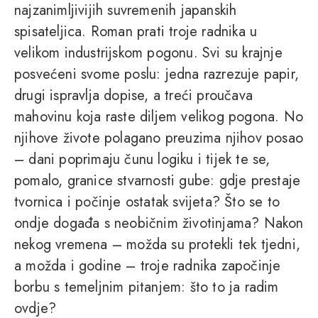
najzanimljivijih suvremenih japanskih
spisateljica. Roman prati troje radnika u
velikom industrijskom pogonu. Svi su krajnje
posvećeni svome poslu: jedna razrezuje papir,
drugi ispravlja dopise, a treći proučava
mahovinu koja raste diljem velikog pogona. No
njihove živote polagano preuzima njihov posao
– dani poprimaju čunu logiku i tijek te se,
pomalo, granice stvarnosti gube: gdje prestaje
tvornica i počinje ostatak svijeta? Što se to
ondje događa s neobičnim životinjama? Nakon
nekog vremena – možda su protekli tek tjedni,
a možda i godine – troje radnika započinje
borbu s temeljnim pitanjem: što to ja radim
ovdje?