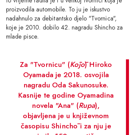
to vrijeme radila je i u velikoj tvornici koja je
proizvodila automobile. To ju je iskustvo
nadahnulo za debitantsko djelo "Tvornica",
koje je 2010. dobilo 42. nagradu Shincho za
mlade pisce.
Za "Tvornicu" (
Kōjō
) Hiroko
Oyamada je 2018. osvojila
nagradu Oda Sakunosuke.
Kasnije te godine Oyamadina
novela "Ana" (
Rupa
),
objavljena je u književnom
časopisu Shinchō i za nju je