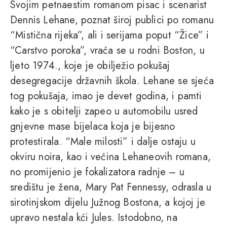
Svojim petnaestim romanom pisac i scenarist
Dennis Lehane, poznat široj publici po romanu
“Mistična rijeka”, ali i serijama poput “Žice” i
“Carstvo poroka”, vraća se u rodni Boston, u
ljeto 1974., koje je obilježio pokušaj
desegregacije državnih škola. Lehane se sjeća
tog pokušaja, imao je devet godina, i pamti
kako je s obitelji zapeo u automobilu usred
gnjevne mase bijelaca koja je bijesno
protestirala. “Male milosti” i dalje ostaju u
okviru noira, kao i većina Lehaneovih romana,
no promijenio je fokalizatora radnje – u
središtu je žena, Mary Pat Fennessy, odrasla u
sirotinjskom dijelu Južnog Bostona, a kojoj je
upravo nestala kći Jules. Istodobno, na