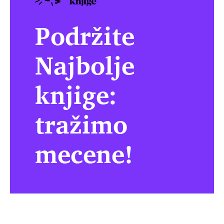
Podržite
Najbolje
knjige:
tražimo
mecene!