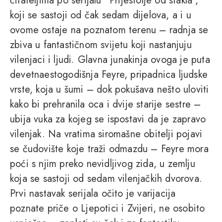
čitateljima po serijalu “Prijestolje od stakla”,
koji se sastoji od čak sedam dijelova, a i u
ovome ostaje na poznatom terenu – radnja se
zbiva u fantastičnom svijetu koji nastanjuju
vilenjaci i ljudi. Glavna junakinja ovoga je puta
devetnaestogodišnja Feyre, pripadnica ljudske
vrste, koja u šumi – dok pokušava nešto uloviti
kako bi prehranila oca i dvije starije sestre –
ubija vuka za kojeg se ispostavi da je zapravo
vilenjak. Na vratima siromašne obitelji pojavi
se čudovište koje traži odmazdu – Feyre mora
poći s njim preko nevidljivog zida, u zemlju
koja se sastoji od sedam vilenjačkih dvorova.
Prvi nastavak serijala očito je varijacija
poznate priče o Ljepotici i Zvijeri, ne osobito