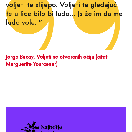
voljeti te slijepo. Voljeti te gledajući
te u lice bilo bi ludo... Js želim da me
ludo vole. "
Jorge Bucay, Voljeti se otvorenih očiju (citat
Marguerite Yourcenar)