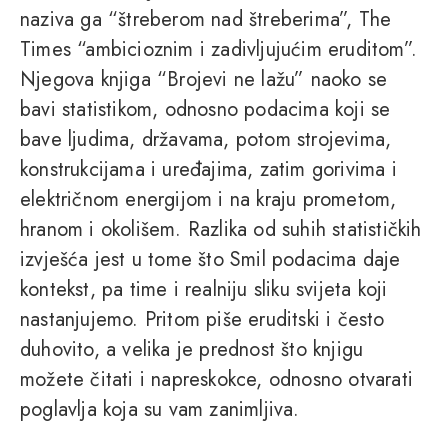
naziva ga “štreberom nad štreberima”, The
Times “ambicioznim i zadivljujućim eruditom”.
Njegova knjiga “Brojevi ne lažu” naoko se
bavi statistikom, odnosno podacima koji se
bave ljudima, državama, potom strojevima,
konstrukcijama i uređajima, zatim gorivima i
električnom energijom i na kraju prometom,
hranom i okolišem. Razlika od suhih statističkih
izvješća jest u tome što Smil podacima daje
kontekst, pa time i realniju sliku svijeta koji
nastanjujemo. Pritom piše eruditski i često
duhovito, a velika je prednost što knjigu
možete čitati i napreskokce, odnosno otvarati
poglavlja koja su vam zanimljiva.