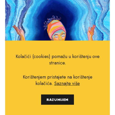
Kolačići (cookies) pomažu u korištenju ove
stranice.
Korištenjem pristajete na korištenje
kolačića.
Saznajte više
RAZUMIJEM
"Moglo bi se reći, barem metaforički istinito,
da se sama smrt događa u srednjoj životnoj