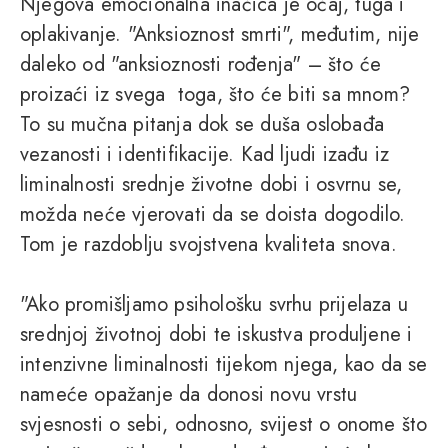
Njegova emocionalna inačica je očaj, tuga i
oplakivanje. "Anksioznost smrti", međutim, nije
daleko od "anksioznosti rođenja" – što će
proizaći iz svega toga, što će biti sa mnom?
To su mučna pitanja dok se duša oslobađa
vezanosti i identifikacije. Kad ljudi izađu iz
liminalnosti srednje životne dobi i osvrnu se,
možda neće vjerovati da se doista dogodilo.
Tom je razdoblju svojstvena kvaliteta snova.
"Ako promišljamo psihološku svrhu prijelaza u
srednjoj životnoj dobi te iskustva produljene i
intenzivne liminalnosti tijekom njega, kao da se
nameće opažanje da donosi novu vrstu
svjesnosti o sebi, odnosno, svijest o onome što