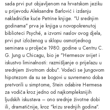
sada prvi put objavljenom na hrvatskom jeziku
u prijevodu Aleksandre Barlović i izdanju
nakladničke kuće Petrine knjige. "U srednjim
godinama" prva je knjiga u novopokrenutoj
biblioteci Psyché, a izvorni naslov ovog djela,
prvi put izloženog u sklopu osmotjednog
seminara u proljeće 1980. godine u Centru C.
G. Jung u Chicagu, bio je "Hermesov svijet i
iskustvo liminalnosti: razmišljanje o prijelazu u
srednjem životnom dobu". Vodeći se Jungovom
hipotezom da su se bogovi u suvremeno doba
pretvorili u simptome, Stein odabire Hermesa
za vodiča kroz jedno od najkompleksnijih
ljudskih iskustava – ono srednje životne dobi
ili, dramatičnije, kroz "krizu srednjih godina".