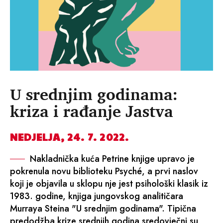
U srednjim godinama:
kriza i rađanje Jastva
NEDJELJA, 24. 7. 2022.
Nakladnička kuća Petrine knjige upravo je
pokrenula novu biblioteku Psyché, a prvi naslov
koji je objavila u sklopu nje jest psihološki klasik iz
1983. godine, knjiga jungovskog analitičara
Murraya Steina "U srednjim godinama". Tipična
predodžba krize srednjih godina sredovječni su