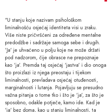
"U stanju koje nazivam psihološkom
liminalnošću osjećaj identiteta visi u zraku.
Više niste pričvršćeni za određene mentalne
predodžbe i sadržaje samoga sebe i drugih.
'Ja' je uhvaćeno u polju koje ne može držati
pod nadzorom, čije obrasce ne prepoznaje
kao 'ja'. Premda taj osjećaj 'jastva' i dio onoga
što proizlazi iz njega preostaju i tijekom
liminalnosti, prevladava osjećaj otuđenosti,
marginalnosti i lutanja. Pojavljuju se presudno
važna pitanja o tome tko i što je 'ja', za što je
sposobno, odakle potječe, kamo ide. Kad je
'ja' bez doma, kao u stanju liminalnosti, ta