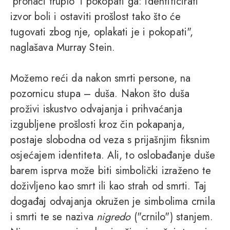
'pronaći truplo' i pokopati ga: identificirati
izvor boli i ostaviti prošlost tako što će
tugovati zbog nje, oplakati je i pokopati",
naglašava Murray Stein.
Možemo reći da nakon smrti persone, na
pozornicu stupa – duša. Nakon što duša
proživi iskustvo odvajanja i prihvaćanja
izgubljene prošlosti kroz čin pokapanja,
postaje slobodna od veza s prijašnjim fiksnim
osjećajem identiteta. Ali, to oslobađanje duše
barem isprva može biti simbolički izraženo te
doživljeno kao smrt ili kao strah od smrti. Taj
događaj odvajanja okružen je simbolima crnila
i smrti te se naziva
nigredo
("crnilo") stanjem.