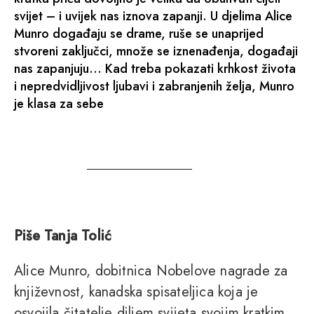
svijet – i uvijek nas iznova zapanji. U djelima Alice
Munro događaju se drame, ruše se unaprijed
stvoreni zaključci, množe se iznenađenja, događaji
nas zapanjuju… Kad treba pokazati krhkost života
i nepredvidljivost ljubavi i zabranjenih želja, Munro
je klasa za sebe
Piše Tanja Tolić
Alice Munro, dobitnica Nobelove nagrade za
književnost, kanadska spisateljica koja je
osvojila čitatelje diljem svijeta svojim kratkim