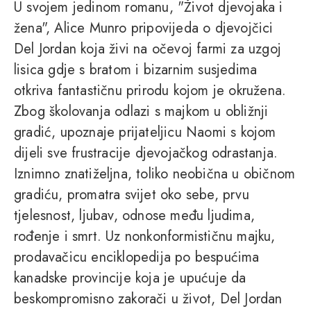
U svojem jedinom romanu, "Život djevojaka i
žena", Alice Munro pripovijeda o djevojčici
Del Jordan koja živi na očevoj farmi za uzgoj
lisica gdje s bratom i bizarnim susjedima
otkriva fantastičnu prirodu kojom je okružena.
Zbog školovanja odlazi s majkom u obližnji
gradić, upoznaje prijateljicu Naomi s kojom
dijeli sve frustracije djevojačkog odrastanja.
Iznimno znatiželjna, toliko neobična u običnom
gradiću, promatra svijet oko sebe, prvu
tjelesnost, ljubav, odnose među ljudima,
rođenje i smrt. Uz nonkonformističnu majku,
prodavačicu enciklopedija po bespućima
kanadske provincije koja je upućuje da
beskompromisno zakorači u život, Del Jordan