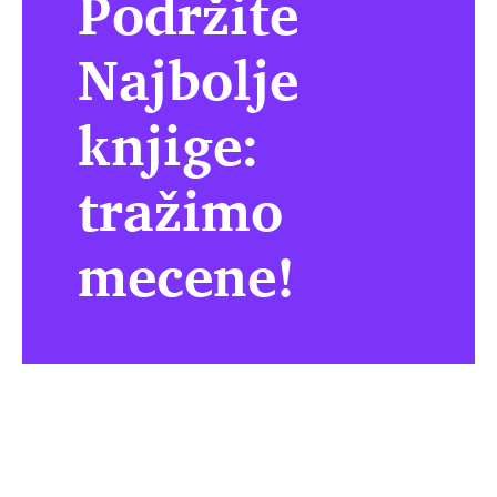
Podržite
Najbolje
knjige:
tražimo
mecene!