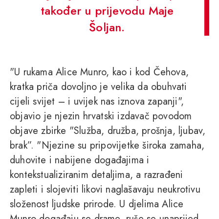
također u prijevodu Maje
Šoljan.
"U rukama Alice Munro, kao i kod Čehova,
kratka priča dovoljno je velika da obuhvati
cijeli svijet – i uvijek nas iznova zapanji",
objavio je njezin hrvatski izdavač povodom
objave zbirke "Služba, družba, prošnja, ljubav,
brak”. "Njezine su pripovijetke široka zamaha,
duhovite i nabijene događajima i
kontekstualiziranim detaljima, a razrađeni
zapleti i slojeviti likovi naglašavaju neukrotivu
složenost ljudske prirode. U djelima Alice
Munro događaju se drame, ruše se unaprijed