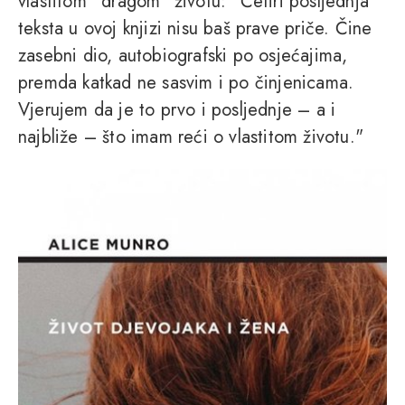
vlastitom “dragom” životu: "Četiri posljednja
teksta u ovoj knjizi nisu baš prave priče. Čine
zasebni dio, autobiografski po osjećajima,
premda katkad ne sasvim i po činjenicama.
Vjerujem da je to prvo i posljednje – a i
najbliže – što imam reći o vlastitom životu."