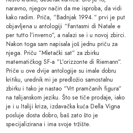
naravno, njegov način da me isproba, da vidi
kako radim. Priča, “Badnjak 1994.“ prvi je put
objavljena u antologiji “Fantasmi di Natale e
per tutto l'inverno“, a nalazi se i u novoj zbirci.
Nakon toga sam napisala još jednu priču za
njega. Priču “Mletački sat“ za zbirku
matematičkog SF-a “L'orizzonte di Riemann“.
Priče u ove dvije antologije su imale dobru
kritiku, urednik mi je predložio samostalnu
zbirku i tako je nastao “Vrt pramčanih figura“
na talijanskom jeziku. Što se tiče prodaje, iako
je i u Italiji kriza, izdavačka kuća Della Vigna
posluje dosta dobro, baš zato što je
specijalizirana i ima svoje tržište.