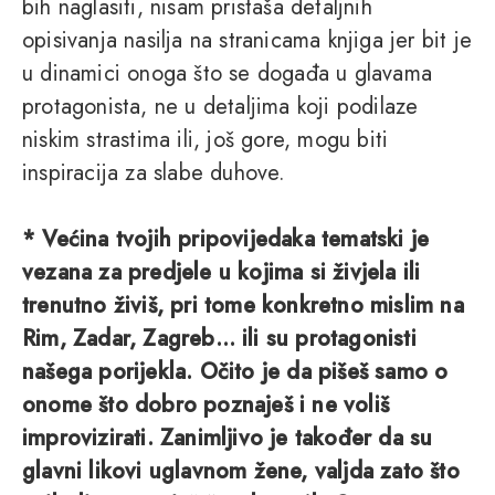
bih naglasiti, nisam pristaša detaljnih
opisivanja nasilja na stranicama knjiga jer bit je
u dinamici onoga što se događa u glavama
protagonista, ne u detaljima koji podilaze
niskim strastima ili, još gore, mogu biti
inspiracija za slabe duhove.
* Većina tvojih pripovijedaka tematski je
vezana za predjele u kojima si živjela ili
trenutno živiš, pri tome konkretno mislim na
Rim, Zadar, Zagreb… ili su protagonisti
našega porijekla. Očito je da pišeš samo o
onome što dobro poznaješ i ne voliš
improvizirati. Zanimljivo je također da su
glavni likovi uglavnom žene, valjda zato što