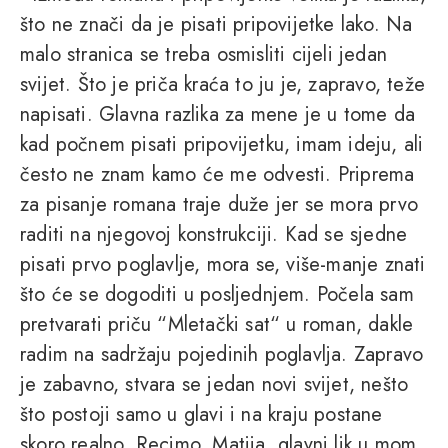
što ne znači da je pisati pripovijetke lako. Na
malo stranica se treba osmisliti cijeli jedan
svijet. Što je priča kraća to ju je, zapravo, teže
napisati. Glavna razlika za mene je u tome da
kad počnem pisati pripovijetku, imam ideju, ali
često ne znam kamo će me odvesti. Priprema
za pisanje romana traje duže jer se mora prvo
raditi na njegovoj konstrukciji. Kad se sjedne
pisati prvo poglavlje, mora se, više-manje znati
što će se dogoditi u posljednjem. Počela sam
pretvarati priču “Mletački sat“ u roman, dakle
radim na sadržaju pojedinih poglavlja. Zapravo
je zabavno, stvara se jedan novi svijet, nešto
što postoji samo u glavi i na kraju postane
skoro realno. Recimo, Matija, glavni lik u mom