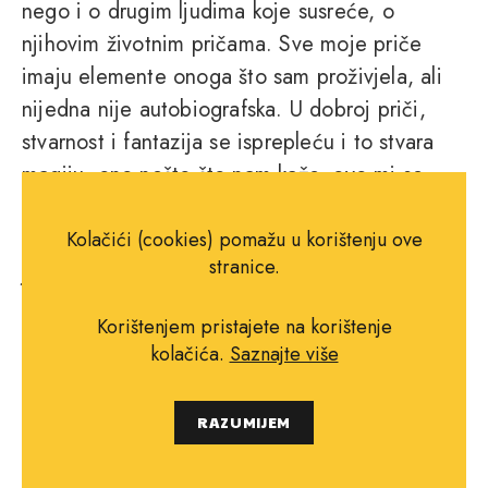
nego i o drugim ljudima koje susreće, o
njihovim životnim pričama. Sve moje priče
imaju elemente onoga što sam proživjela, ali
nijedna nije autobiografska. U dobroj priči,
stvarnost i fantazija se isprepleću i to stvara
magiju, ono nešto što nam kaže, ovo mi se
sviđa, iako ne znamo uvijek objasniti zašto.
Neke su stvari neuhvatljive i neka ostanu takve
Kolačići (cookies) pomažu u korištenju ove
stranice.
jer i to je jedna čarolija.
Korištenjem pristajete na korištenje
kolačića.
Saznajte više
RAZUMIJEM
PODIJELI NA FACEBOOK