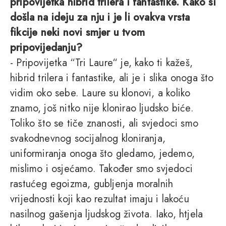
pripovijetka hibrid trilera i fantastike. Kako si
došla na ideju za nju i je li ovakva vrsta
fikcije neki novi smjer u tvom
pripovijedanju?
- Pripovijetka “Tri Laure“ je, kako ti kažeš,
hibrid trilera i fantastike, ali je i slika onoga što
vidim oko sebe. Laure su klonovi, a koliko
znamo, još nitko nije klonirao ljudsko biće.
Toliko što se tiče znanosti, ali svjedoci smo
svakodnevnog socijalnog kloniranja,
uniformiranja onoga što gledamo, jedemo,
mislimo i osjećamo. Također smo svjedoci
rastućeg egoizma, gubljenja moralnih
vrijednosti koji kao rezultat imaju i lakoću
nasilnog gašenja ljudskog života. Iako, htjela