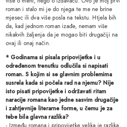
više o meni, nego o izdavaču. Ovo je moj prvi
roman i stalo mi je do njega te me ne brine
mjesec ili dva više posla na tekstu. Htjela bih
da, kad jednom roman izađe, nemam više
nikakvih žaljenja da je mogao biti drugačiji na
ovaj ili onaj način.
* Godinama si pisala pripovijetke i u
određenom trenutku odlučila si napisati
roman. S kojim si se glavnim problemima
susrela kada si počela rad na njemu? Nije
isto pisati pripovijetke i održavati ritam
naracije romana kao jedne sasvim drugačije
i zahtjevnije literarne forme, u čemu je za
tebe bila glavna razlika?
- Između romana i pripovijetke velika je razlika,