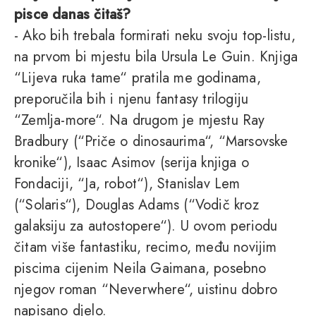
pisce danas čitaš?
- Ako bih trebala formirati neku svoju top-listu,
na prvom bi mjestu bila Ursula Le Guin. Knjiga
“Lijeva ruka tame“ pratila me godinama,
preporučila bih i njenu fantasy trilogiju
“Zemlja-more“. Na drugom je mjestu Ray
Bradbury (“Priče o dinosaurima“, “Marsovske
kronike“), Isaac Asimov (serija knjiga o
Fondaciji, “Ja, robot“), Stanislav Lem
(“Solaris“), Douglas Adams (“Vodič kroz
galaksiju za autostopere“). U ovom periodu
čitam više fantastiku, recimo, među novijim
piscima cijenim Neila Gaimana, posebno
njegov roman “Neverwhere“, uistinu dobro
napisano djelo.