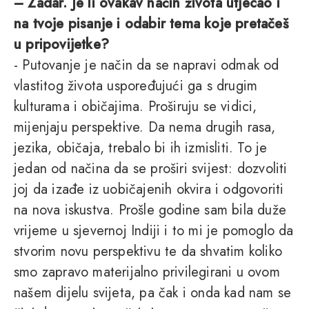
– Zadar. Je li ovakav način života utjecao i
na tvoje pisanje i odabir tema koje pretačeš
u pripovijetke?
- Putovanje je način da se napravi odmak od
vlastitog života uspoređujući ga s drugim
kulturama i običajima. Proširuju se vidici,
mijenjaju perspektive. Da nema drugih rasa,
jezika, običaja, trebalo bi ih izmisliti. To je
jedan od načina da se proširi svijest: dozvoliti
joj da izađe iz uobičajenih okvira i odgovoriti
na nova iskustva. Prošle godine sam bila duže
vrijeme u sjevernoj Indiji i to mi je pomoglo da
stvorim novu perspektivu te da shvatim koliko
smo zapravo materijalno privilegirani u ovom
našem dijelu svijeta, pa čak i onda kad nam se