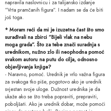
napravila naslovnicu i za talijansko izdanje
“Vrta pramčanih figura“. I nadam se da će biti
još toga.
* Moram reći da mi je izuzetna čast što smo
surađivali na zbirci “Bijeli vlak na nebu
moga grada“. Što za tebe znači suradnja s
urednikom, nužno zlo ili neophodna pomoć
svakom autoru na putu do cilja, odnosno
objavljivanja knjige?
- Naravno, pomoć. Urednik je vrlo važna figura
za svakoga tko piše, pogotovo ako je urednik
svjestan svoje uloge. Dužnost urednika je da
ukaže ako se što treba popraviti, prepraviti,
poboljšati. Ako je urednik dobar, može pomoći