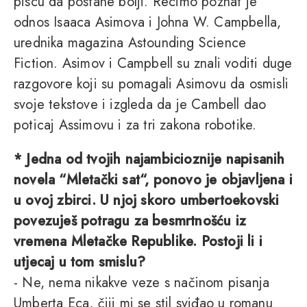
piscu da postane bolji. Recimo poznat je
odnos Isaaca Asimova i Johna W. Campbella,
urednika magazina Astounding Science
Fiction. Asimov i Campbell su znali voditi duge
razgovore koji su pomagali Asimovu da osmisli
svoje tekstove i izgleda da je Cambell dao
poticaj Assimovu i za tri zakona robotike.
* Jedna od tvojih najambicioznije napisanih
novela “Mletački sat“, ponovo je objavljena i
u ovoj zbirci. U njoj skoro umbertoekovski
povezuješ potragu za besmrtnošću iz
vremena Mletačke Republike. Postoji li i
utjecaj u tom smislu?
- Ne, nema nikakve veze s načinom pisanja
Umberta Eca, čiji mi se stil sviđao u romanu