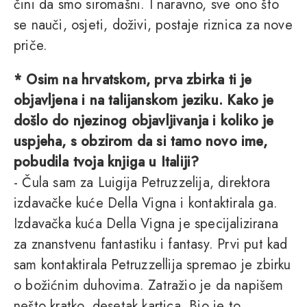
čini da smo siromašni. I naravno, sve ono što
se nauči, osjeti, doživi, postaje riznica za nove
priče.
* Osim na hrvatskom, prva zbirka ti je
objavljena i na talijanskom jeziku. Kako je
došlo do njezinog objavljivanja i koliko je
uspjeha, s obzirom da si tamo novo ime,
pobudila tvoja knjiga u Italiji?
- Čula sam za Luigija Petruzzelija, direktora
izdavačke kuće Della Vigna i kontaktirala ga.
Izdavačka kuća Della Vigna je specijalizirana
za znanstvenu fantastiku i fantasy. Prvi put kad
sam kontaktirala Petruzzellija spremao je zbirku
o božićnim duhovima. Zatražio je da napišem
nešto kratko, desetak kartica. Bio je to,