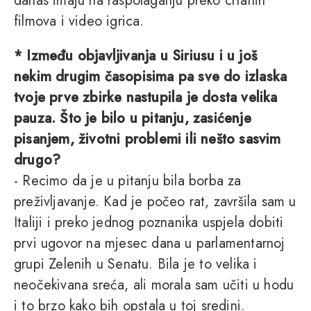
danas imaju na raspolaganju preko crtanih
filmova i video igrica.
* Između objavljivanja u Siriusu i u još
nekim drugim časopisima pa sve do izlaska
tvoje prve zbirke nastupila je dosta velika
pauza. Što je bilo u pitanju, zasićenje
pisanjem, životni problemi ili nešto sasvim
drugo?
- Recimo da je u pitanju bila borba za
preživljavanje. Kad je počeo rat, završila sam u
Italiji i preko jednog poznanika uspjela dobiti
prvi ugovor na mjesec dana u parlamentarnoj
grupi Zelenih u Senatu. Bila je to velika i
neočekivana sreća, ali morala sam učiti u hodu
i to brzo kako bih opstala u toj sredini.