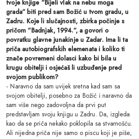
tvoje knjige “Bijeli vlak na nebu moga
grada“ biti pred sam Božić u tvom gradu, u
Zadru. Koje li slučajnosti, zbirka počinje s
pričom “Badnjak, 1994.“, a govori o
povratku glavne junakinje u Zadar. Ima li ta
priča autobiografskih elemenata i koliko ti
znače povremeni dolasci kako bi bila u
krugu obitelji i osjećaš li uzbuđenje pred
svojom publikom?
- Naravno da sam uvijek sretna kad sam sa
svojom obitelji, posebno za Božić i naravno da
sam više nego zadovoljna da prvi put
predstavljam svoju knjigu u Zadru. Da, izgleda
kao da se priča nekako poklopila sa stvarnošću.
Ali nijedna priča nije samo o piscu koji je piše,