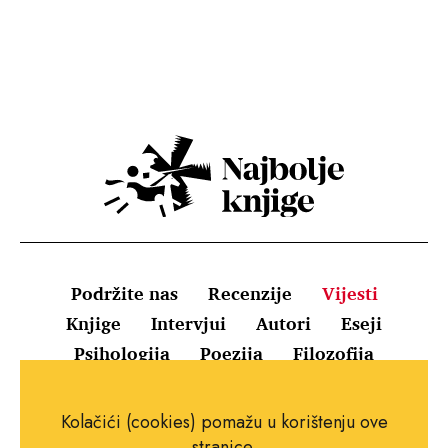
Podržite nas
Recenzije
Vijesti
Knjige
Intervjui
Autori
Eseji
Psihologija
Poezija
Filozofija
Uvjeti korištenja
Pravila o kolačićima
Kolačići (cookies) pomažu u korištenju ove
Pravila privatnosti
Impressum
Kontakt
stranice.