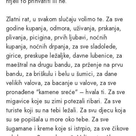
htjeli to prihvatiti ili ne.
Zlatni rat, u svakom slučaju volimo te. Za sve
godine kupanja, odmora, uživanja, prskanja,
plivanja, picigina, prvih ljubavi, noćnih
kupanja, noćnih drpanja, za sve sladolede,
girice, preskupe ležaljke, davne lubenice, za
maeštral na drugu bandu, za prženje na prvu
bandu, za briškulu i belu u šumici, za dane
velikih valova, za bacanje u valove, za sve
pronađene "kamene sreće" – hvala ti. Za sve
migavice koje su zimi potezali ribari. Za sve
turiste koji su na tebi ležali. Za svu djecu koja
su se popišala u more oko tebe. Za sve
šugamane i kreme koje si istrpio, za sve čikove