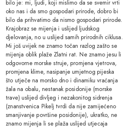
bilo je: mi, ljudi, koji mislimo da se svemir vrti
oko nas i da smo gospodari prirode, dobro bi
bilo da prihvatimo da nismo gospodari prirode.
Krajobraz se mijenja i uslijed ljudskog
djelovanja, no u uslijed samih prirodnih ciklusa.
Mi još uvijek ne znamo točan razlog zašto se
mijenja oblik plaže Zlatni rat. Ne znamo jesu li
odgovorne morske struje, promjena vjetrova,
promjena klime, nasipanje umjetnog pijeska
što utječe na morsko dno i dinamiku vraćanja
žala na obalu, nestanak posidonije (morske
trave) uslijed divljeg i nezakonitog sidrenja
(znanstvenica Pikelj tvrdi da nije zamijećeno
smanjivanje površine posidonije), ukratko, ne
znamo mijenja li se plaža uslijed utjecaja