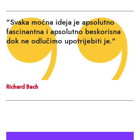
"Svaka moćna ideja je apsolutno
fascinantna i apsolutno beskorisna
dok ne odlučimo upotrijebiti je."
Richard Bach