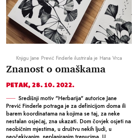
Knjigu Jane Prević Finderle ilustrirala je Hana Vrca
Znanost o omaškama
PETAK, 28. 10. 2022.
Središnji motiv "Herbarija" autorice Jane
Prević Finderle potraga je za definicijom doma ili
barem koordinatama na kojima se taj, za neke
nestalan osjećaj, zna ukazati. Dom čovjek osjeti na
neobičnim mjestima, u društvu nekih ljudi, u
neočekivanim, neplaniranim trenucima. U