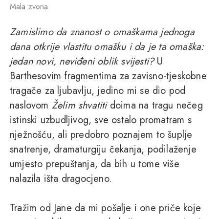
Mala zvona
Zamislimo da znanost o omaškama jednoga
dana otkrije vlastitu omašku i da je ta omaška:
jedan novi, neviđeni oblik svijesti?
U
Barthesovim fragmentima za zavisno-tjeskobne
tragače za ljubavlju, jedino mi se dio pod
naslovom
Želim shvatiti
doima na tragu nečeg
istinski uzbudljivog, sve ostalo promatram s
nježnošću, ali predobro poznajem to šuplje
snatrenje, dramaturgiju čekanja, podilaženje
umjesto prepuštanja, da bih u tome više
nalazila išta dragocjeno.
Tražim od Jane da mi pošalje i one priče koje