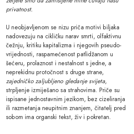
željele smo da zamišljene mine čuvaju našu
privatnost.
U neobjavljenom se nizu priča motivi biljaka
nadovezuju na cikličku narav smrti, olfaktivnu
čežnju, kritiku kapitalizma i njegovih pseudo-
vrijednosti, raspamećenost patlidžanom u
šećeru, prolaznost i nestalnost s jedne, a
neprekidnu protočnost s druge strane,
zajedničko zaljubljeno gledanje svijeta
,
strpljenje izmiješano sa strahovima. Priče su
ispisane jednostavnim jezikom, bez cizeliranja
ili razmetanja neupitnim znanjem, čitatelj pred
sobom ima organski tekst, živ i pokretan.