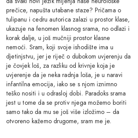
da svaki novi jezik mijenja naše neurološke
prečice, napušta utabane staze? Pričama o
tulipanu i cedru autorica zalazi u prostor klase,
ukazuje na fenomen klasnog srama, no odlazi i
korak dalje, u još mučniji prostor klasne
nemoći. Sram, koji svoje ishodište ima u
djetinjstvu, jer je riječ o dubokom uvjerenju da
je čovjek loš, za razliku od krivnje koja je
uvjerenje da je neka radnja loša, je u naravi
infantilna emocija, iako se s njom iznimno
teško nositi i u odrasloj dobi. Paradoks srama
jest u tome da se protiv njega možemo boriti
samo tako da mu se još više izložimo – da
otvoreno kažemo drugome, sram me je.