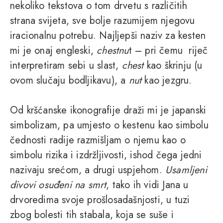
nekoliko tekstova o tom drvetu s različitih
strana svijeta, sve bolje razumijem njegovu
iracionalnu potrebu. Najljepši naziv za kesten
mi je onaj engleski,
chestnu
t – pri čemu riječ
interpretiram sebi u slast,
chest
kao škrinju (u
ovom slučaju bodljikavu), a
nut
kao jezgru.
Od kršćanske ikonografije draži mi je japanski
simbolizam, pa umjesto o kestenu kao simbolu
čednosti radije razmišljam o njemu kao o
simbolu rizika i izdržljivosti, ishod čega jedni
nazivaju srećom, a drugi uspjehom.
Usamljeni
divovi osuđeni na smrt
, tako ih vidi Jana u
drvoredima svoje prošlosadašnjosti, u tuzi
zbog bolesti tih stabala, koja se suše i