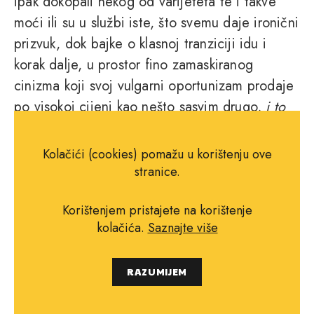
ipak dokopali nekog od varijeteta te i takve
moći ili su u službi iste, što svemu daje ironični
prizvuk, dok bajke o klasnoj tranziciji idu i
korak dalje, u prostor fino zamaskiranog
cinizma koji svoj vulgarni oportunizam prodaje
po visokoj cijeni kao nešto sasvim drugo,
i to
triba znat
, ali zaboga, neka se nađe prostora i
za cedar, neka se nađe prostora i za nemoć,
Kolačići (cookies) pomažu u korištenju ove
moramo li baš svemu osmisliti ambalažu?
stranice.
Korištenjem pristajete na korištenje
kolačića.
Saznajte više
Oplemenjene ilustracijama
Hane Vrce i pod uredničkom
RAZUMIJEM
palicom Marka Radeljića,
"Herbarij" je oda življenju,