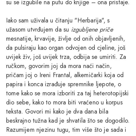
su se izgubile na putu do knjige – ona pristaje.
Iako sam uživala u čitanju "Herbarija", s
užasom utvrđujem da su
izgubljene priče
mesnatije, krvavije, življe od onih objavljenih,
da pulsiraju kao organ odvojen od cjeline, još
uvijek živ, još uvijek trza, odbija se umiriti. Za
ručkom, govorim joj da mora naći način,
pričam joj o Ireni Frantal, alkemičarki koja od
papira i konca izrađuje spremnike ljepote, o
tome kako se mora izboriti za taj heterotopijski
dio sebe, kako to mora biti vraćeno u korpus
teksta. Govori mi kako je dva dana bila
beskrajno tužna kad je shvatila što se dogodilo.
Razumijem njezinu tugu, tim više što je sada i