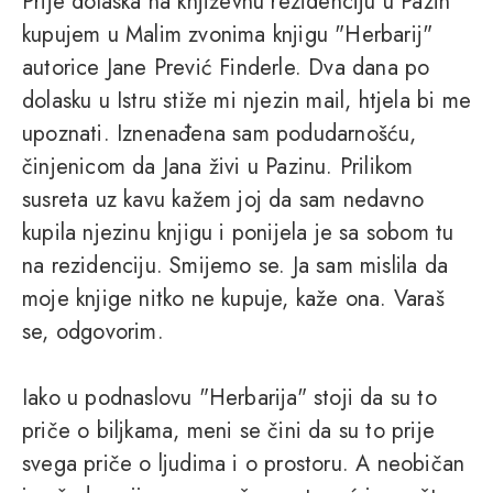
Prije dolaska na književnu rezidenciju u Pazin
kupujem u Malim zvonima knjigu "Herbarij"
autorice Jane Prević Finderle. Dva dana po
dolasku u Istru stiže mi njezin mail, htjela bi me
upoznati. Iznenađena sam podudarnošću,
činjenicom da Jana živi u Pazinu. Prilikom
susreta uz kavu kažem joj da sam nedavno
kupila njezinu knjigu i ponijela je sa sobom tu
na rezidenciju. Smijemo se. Ja sam mislila da
moje knjige nitko ne kupuje, kaže ona. Varaš
se, odgovorim.
Iako u podnaslovu "Herbarija" stoji da su to
priče o biljkama, meni se čini da su to prije
svega priče o ljudima i o prostoru. A neobičan