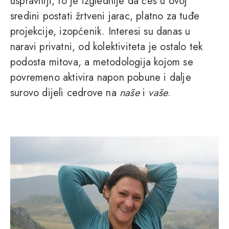
uspravniji, to je izglednije da ćeš u ovoj
sredini postati žrtveni jarac, platno za tuđe
projekcije, izopćenik. Interesi su danas u
naravi privatni, od kolektiviteta je ostalo tek
podosta mitova, a metodologija kojom se
povremeno aktivira napon pobune i dalje
surovo dijeli cedrove na
naše
i
vaše
.