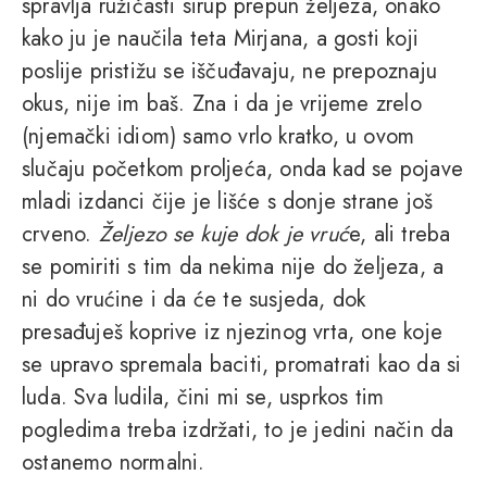
spravlja ružičasti sirup prepun željeza, onako
kako ju je naučila teta Mirjana, a gosti koji
poslije pristižu se iščuđavaju, ne prepoznaju
okus, nije im baš. Zna i da je vrijeme zrelo
(njemački idiom) samo vrlo kratko, u ovom
slučaju početkom proljeća, onda kad se pojave
mladi izdanci čije je lišće s donje strane još
crveno.
Željezo se kuje dok je vruć
e, ali treba
se pomiriti s tim da nekima nije do željeza, a
ni do vrućine i da će te susjeda, dok
presađuješ koprive iz njezinog vrta, one koje
se upravo spremala baciti, promatrati kao da si
luda. Sva ludila, čini mi se, usprkos tim
pogledima treba izdržati, to je jedini način da
ostanemo normalni.