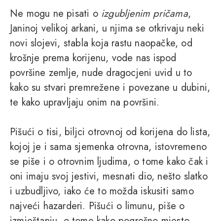
Ne mogu ne pisati o
izgubljenim pričama
,
Janinoj velikoj arkani, u njima se otkrivaju neki
novi slojevi, stabla koja rastu naopačke, od
krošnje prema korijenu, vode nas ispod
površine zemlje, nude dragocjeni uvid u to
kako su stvari premrežene i povezane u dubini,
te kako upravljaju onim na površini.
Pišući o tisi, biljci otrovnoj od korijena do lista,
kojoj je i sama sjemenka otrovna, istovremeno
se piše i o otrovnim ljudima, o tome kako čak i
oni imaju svoj jestivi, mesnati dio, nešto slatko
i uzbudljivo, iako će to možda iskusiti samo
najveći hazarderi. Pišući o limunu, piše o
izmještanju, o tome kako pogrešno mjesto