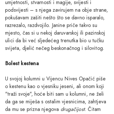
umjetnosti, stvarnosti i magije, svijesti i
podsvijesti – s njega zavirujem na obje strane,
pokušavam zašiti nešto što se davno isparalo,
razrezalo, razdvojilo. Janine priče takvo su
mjesto, čas si u nekoj daruvarskoj ili pazinskoj
ulici da bi već sljedećeg trenutka bio u tučku
svijeta, djelić nečeg beskonačnog i silovitog.
Bolest kestena
U svojoj kolumni u Vijencu Nives Opačić piše
o kestenu kao o vjesniku jeseni, ali onom koji
"traži svoje", hoće biti sam u kolumni, ne želi
da ga se miješa s ostalim vjesnicima, zahtjeva
da mu se prizna njegova
drugačijost
. Čitam