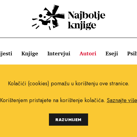
jesti
Knjige
Intervjui
Autori
Eseji
Psi
ištenja
Pravila o kolačićima
Pravila privatnosti
Impressum
Kolačići (cookies) pomažu u korištenju ove stranice.
Korištenjem pristajete na korištenje kolačića.
Saznajte viš
Copyright © 2010.-2021. najboljeknjige.com.
RAZUMIJEM
Sva prava pridržana.