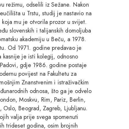
u režimu, odselili iz Sežane. Nakon
učilišta u Trstu, studij je nastavio na
, koja mu je otvorila prozor u svijet.
u slovenskih i talijanskih domoljuba
omatsku akademiju u Beču, a 1978.
ištu. Od 1971. godine predavao je
 kasnije je isti kolegij, odnosno
i Padovi, gdje 1986. godine postaje
dernu povijest na Fakultetu za
amošnjim Znanstvenim i istraživačkim
eđunarodnih odnosa, što ga je odvelo
ondon, Moskvu, Rim, Pariz, Berlin,
 Oslo, Beograd, Zagreb, Ljubljanu.
ojih valja prije svega spomenuti
h trideset godina, osim brojnih