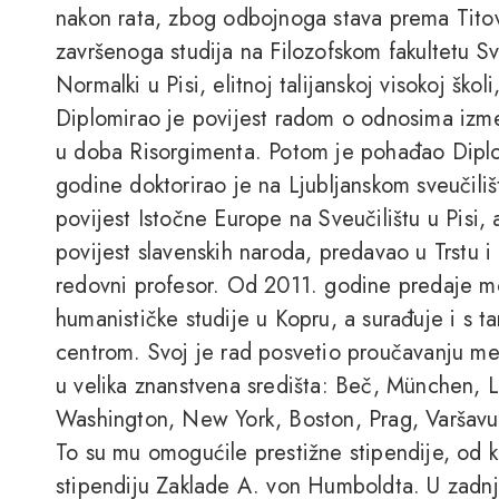
nakon rata, zbog odbojnoga stava prema Titov
završenoga studija na Filozofskom fakultetu Sve
Normalki u Pisi, elitnoj talijanskoj visokoj školi
Diplomirao je povijest radom o odnosima izmeđ
u doba Risorgimenta. Potom je pohađao Dipl
godine doktorirao je na Ljubljanskom sveučil
povijest Istočne Europe na Sveučilištu u Pisi, a
povijest slavenskih naroda, predavao u Trstu 
redovni profesor. Od 2011. godine predaje mo
humanističke studije u Kopru, a surađuje i s t
centrom. Svoj je rad posvetio proučavanju m
u velika znanstvena središta: Beč, München, L
Washington, New York, Boston, Prag, Varšavu,
To su mu omogućile prestižne stipendije, od k
stipendiju Zaklade A. von Humboldta. U zadnji