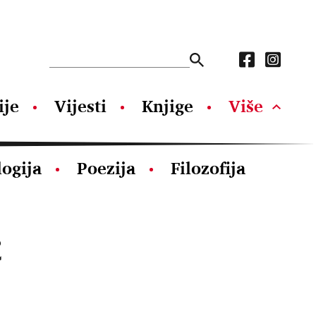
ije
Vijesti
Knjige
Više
logija
Poezija
Filozofija
c