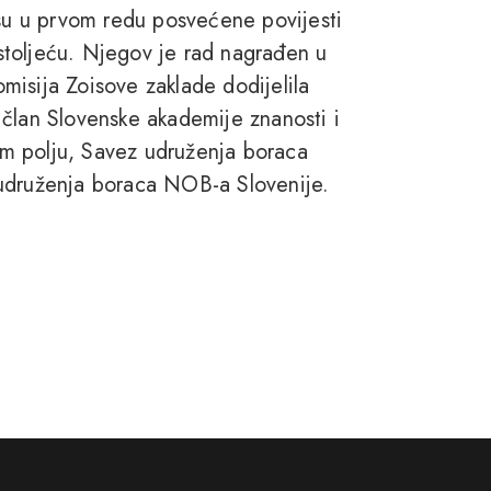
 su u prvom redu posvećene povijesti
. stoljeću. Njegov je rad nagrađen u
komisija Zoisove zaklade dodijelila
 član Slovenske akademije znanosti i
m polju, Savez udruženja boraca
 udruženja boraca NOB-a Slovenije.