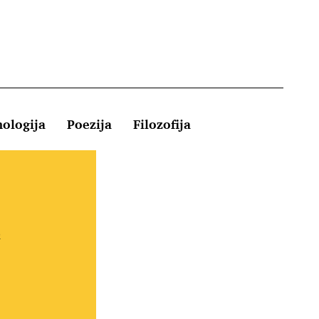
hologija
Poezija
Filozofija
Kontakt
e