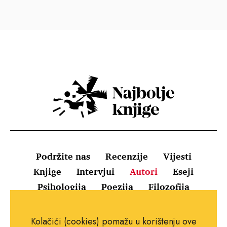
Podržite nas
Recenzije
Vijesti
Knjige
Intervjui
Autori
Eseji
Psihologija
Poezija
Filozofija
Uvjeti korištenja
Pravila o kolačićima
Kolačići (cookies) pomažu u korištenju ove