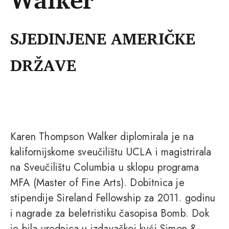
SJEDINJENE AMERIČKE
DRŽAVE
Karen Thompson Walker diplomirala je na
kalifornijskome sveučilištu UCLA i magistrirala
na Sveučilištu Columbia u sklopu programa
MFA (Master of Fine Arts). Dobitnica je
stipendije Sireland Fellowship za 2011. godinu
i nagrade za beletristiku časopisa Bomb. Dok
je bila urednica u izdavačkoj kući Simon &