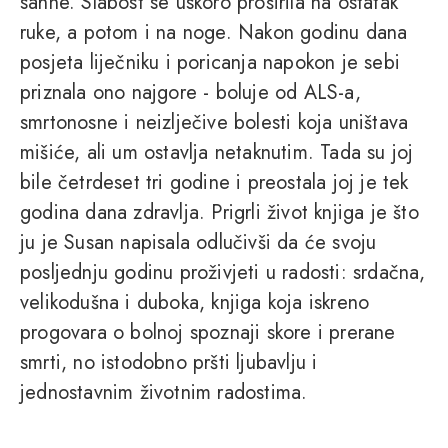
sahne. Slabost se uskoro proširila na ostatak
ruke, a potom i na noge. Nakon godinu dana
posjeta liječniku i poricanja napokon je sebi
priznala ono najgore - boluje od ALS-a,
smrtonosne i neizlječive bolesti koja uništava
mišiće, ali um ostavlja netaknutim. Tada su joj
bile četrdeset tri godine i preostala joj je tek
godina dana zdravlja. Prigrli život knjiga je što
ju je Susan napisala odlučivši da će svoju
posljednju godinu proživjeti u radosti: srdačna,
velikodušna i duboka, knjiga koja iskreno
progovara o bolnoj spoznaji skore i prerane
smrti, no istodobno pršti ljubavlju i
jednostavnim životnim radostima.