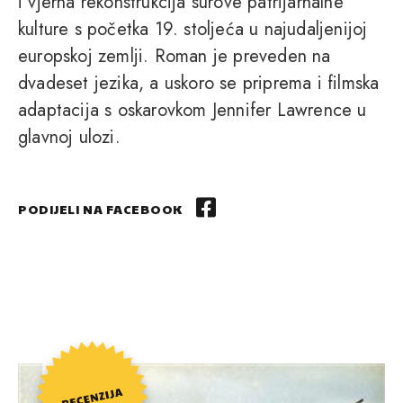
i vjerna rekonstrukcija surove patrijarhalne
kulture s početka 19. stoljeća u najudaljenijoj
europskoj zemlji. Roman je preveden na
dvadeset jezika, a uskoro se priprema i filmska
adaptacija s oskarovkom Jennifer Lawrence u
glavnoj ulozi.
PODIJELI NA FACEBOOK