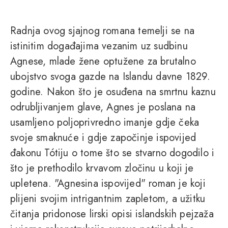
Radnja ovog sjajnog romana temelji se na
istinitim događajima vezanim uz sudbinu
Agnese, mlade žene optužene za brutalno
ubojstvo svoga gazde na Islandu davne 1829.
godine. Nakon što je osuđena na smrtnu kaznu
odrubljivanjem glave, Agnes je poslana na
usamljeno poljoprivredno imanje gdje čeka
svoje smaknuće i gdje započinje ispovijed
đakonu Tótiju o tome što se stvarno dogodilo i
što je prethodilo krvavom zločinu u koji je
upletena. "Agnesina ispovijed" roman je koji
plijeni svojim intrigantnim zapletom, a užitku
čitanja pridonose lirski opisi islandskih pejzaža