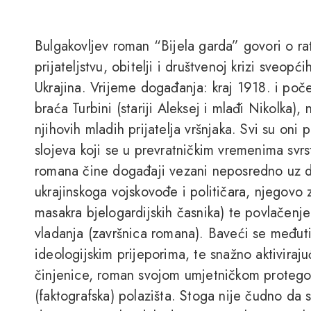
Bulgakovljev roman “Bijela garda” govori o rat
prijateljstvu, obitelji i društvenoj krizi sveop
Ukrajina. Vrijeme događanja: kraj 1918. i poče
braća Turbini (stariji Aleksej i mlađi Nikolka),
njihovih mladih prijatelja vršnjaka. Svi su oni p
slojeva koji se u prevratničkim vremenima svr
romana čine događaji vezani neposredno uz do
ukrajinskoga vojskovođe i političara, njegovo
masakra bjelogardijskih časnika) te povlačenj
vladanja (završnica romana). Baveći se međuti
ideologijskim prijeporima, te snažno aktiviraju
činjenice, roman svojom umjetničkom protego
(faktografska) polazišta. Stoga nije čudno da s