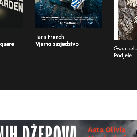
Tana French
Square
Vjerno susjedstvo
Gwenaëll
Podjele