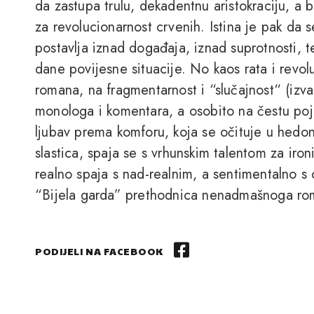
da zastupa trulu, dekadentnu aristokraciju, a b
za revolucionarnost crvenih. Istina je pak da 
postavlja iznad događaja, iznad suprotnosti, 
dane povijesne situacije. No kaos rata i revol
romana, na fragmentarnost i “slučajnost“ (izva
monologa i komentara, a osobito na čestu poj
ljubav prema komforu, koja se očituje u hedoni
slastica, spaja se s vrhunskim talentom za iron
realno spaja s nad-realnim, a sentimentalno 
“Bijela garda” prethodnica nenadmašnoga ro
PODIJELI NA FACEBOOK