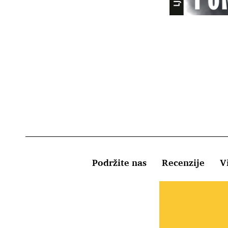
Podržite nas
Recenzije
Vi
Uvjeti kor