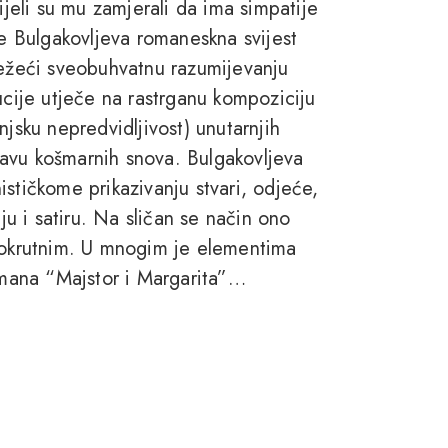
ijeli su mu zamjerali da ima simpatije
se Bulgakovljeva romaneskna svijest
težeći sveobuhvatnu razumijevanju
ucije utječe na rastrganu kompoziciju
njsku nepredvidljivost) unutarnjih
avu košmarnih snova. Bulgakovljeva
stičkome prikazivanju stvari, odjeće,
iju i satiru. Na sličan se način ono
s okrutnim. U mnogim je elementima
mana “Majstor i Margarita”…