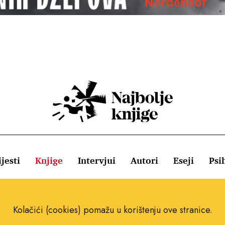
jesti
Knjige
Intervjui
Autori
Eseji
Psi
ištenja
Pravila o kolačićima
Pravila privatnosti
Impressum
Kolačići (cookies) pomažu u korištenju ove stranice.