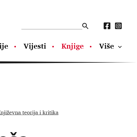
ije
Vijesti
Knjige
Više
njiževna teorija i kritika