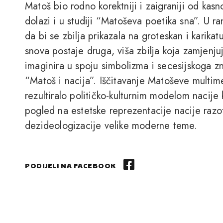
Matoš bio rodno korektniji i zaigraniji od kas
dolazi i u studiji “Matoševa poetika sna”. U r
da bi se zbilja prikazala na groteskan i karika
snova postaje druga, viša zbilja koja zamjenjuj
imaginira u spoju simbolizma i secesijskoga z
“Matoš i nacija”. Iščitavanje Matoševe multime
rezultiralo političko-kulturnim modelom nacije 
pogled na estetske reprezentacije nacije razo
dezideologizacije velike moderne teme.
PODIJELI NA FACEBOOK