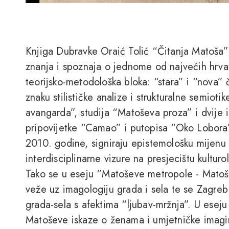
Knjiga Dubravke Oraić Tolić “Čitanja Matoša” 
znanja i spoznaja o jednome od najvećih hrvat
teorijsko-metodološka bloka: “stara” i “nova” č
znaku stilističke analize i strukturalne semiotik
avangarda”, studija “Matoševa proza” i dvije i
pripovijetke “Camao” i putopisa “Oko Lobora”
2010. godine, signiraju epistemološku mijenu u 
interdisciplinarne vizure na presjecištu kulturo
Tako se u eseju “Matoševe metropole - Matoše
veže uz imagologiju grada i sela te se Zagre
grada-sela s afektima “ljubav-mržnja”. U eseju
Matoševe iskaze o ženama i umjetničke imagina