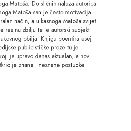
noga Matoša. Do sličnih nalaza autorica
anoga Matoša san je često motivacija
turalan način, a u kasnoga Matoša svijet
e realnu zbilju te je autorski subjekt
nakovnog obilja. Knjigu poentira esej
dijske publicističke proze tu je
koji je upravo danas aktualan, a novi
tkrio je znane i neznane postupke