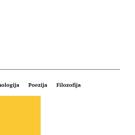
hologija
Poezija
Filozofija
Kontakt
e