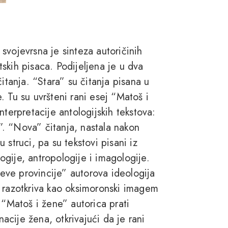
svojevrsna je sinteza autoričinih
skih pisaca. Podijeljena je u dva
itanja. “Stara” su čitanja pisana u
e. Tu su uvršteni rani esej “Matoš i
nterpretacije antologijskih tekstova:
. “Nova” čitanja, nastala nakon
struci, pa su tekstovi pisani iz
logije, antropologije i imagologije.
ve provincije” autorova ideologija
b razotkriva kao oksimoronski imagem
 “Matoš i žene” autorica prati
cije žena, otkrivajući da je rani