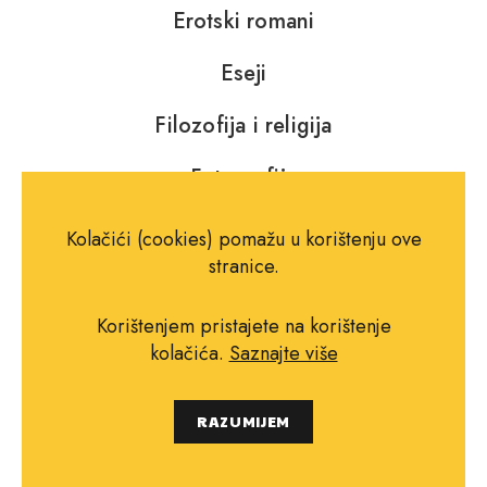
Erotski romani
Eseji
Filozofija i religija
Fotografija
Glazba, kazalište i film
Kolačići (cookies) pomažu u korištenju ove
stranice.
Horor, fantastika i SF
Korištenjem pristajete na korištenje
kolačića.
Saznajte više
Jezik, rječnici i gramatike
Književna teorija i kritika
RAZUMIJEM
Krimići i trileri