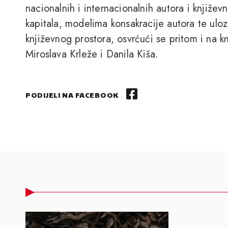
nacionalnih i internacionalnih autora i književ
kapitala, modelima konsakracije autora te ulozi
književnog prostora, osvrćući se pritom i na k
Miroslava Krleže i Danila Kiša.
PODIJELI NA FACEBOOK