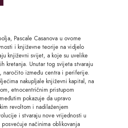
 polja, Pascale Casanova u ovome
nosti i književne teorije na vidjelo
ju književni svijet, a koje su uvelike
h kretanja. Unutar tog svijeta stvaraju
, naročito između centra i periferije.
jećima nakupljale književni kapital, na
anom, etnocentričnim pristupom
ca međutim pokazuje da upravo
tskim revoltom i nadilaženjem
lucije i stvaraju nove vrijednosti u
 posvećuje načinima oblikovanja