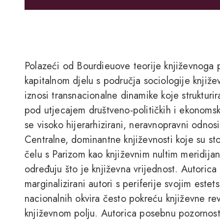
Polazeći od Bourdieuove teorije književnoga
kapitalnom djelu s područja sociologije književ
iznosi transnacionalne dinamike koje strukturira
pod utjecajem društveno-političkih i ekonomski
se visoko hijerarhizirani, neravnopravni odnosi
Centralne, dominantne književnosti koje su stol
čelu s Parizom kao književnim nultim meridij
određuju što je književna vrijednost. Autori
marginalizirani autori s periferije svojim este
nacionalnih okvira često pokreću književne revo
književnom polju. Autorica posebnu pozornost