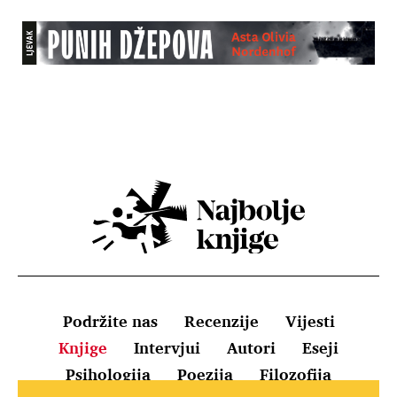
Podržite nas
Recenzije
Vijesti
Knjige
Intervjui
Autori
Eseji
Psihologija
Poezija
Filozofija