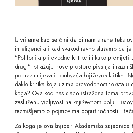
U vrijeme kad se čini da bi nam strane teksto
inteligencija i kad svakodnevno slušamo da je k
"Polifonija prijevodne kritike ili kako prenijet
drugi" istražuje nove prostore pisanja i razmiš
podrazumijeva i obuhvaća književna kritika. No
dakle kritika koja uzima prevedenost teksta u o
koga? Ova kod nas slabo istražena tema prevo
zasluženu vidljivost na književnom polju i i
razmišljamo o pojmovima poput točnosti i tečnos
Za koga je ova knjiga? Akademska zajednica t