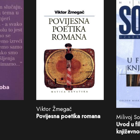
Viktor Žmegač
Povijesna poetika romana
Milivoj So
Uvod u fi
književno