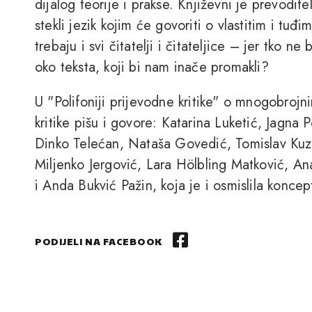
dijalog teorije i prakse. Književni je prevoditel
stekli jezik kojim će govoriti o vlastitim i tuđ
trebaju i svi čitatelji i čitateljice – jer tko ne 
oko teksta, koji bi nam inače promakli?
U "Polifoniji prijevodne kritike" o mnogobroj
kritike pišu i govore: Katarina Luketić, Jagna
Dinko Telećan, Nataša Govedić, Tomislav Kuz
Miljenko Jergović, Lara Hölbling Matković, An
i Anda Bukvić Pažin, koja je i osmislila koncep
PODIJELI NA FACEBOOK