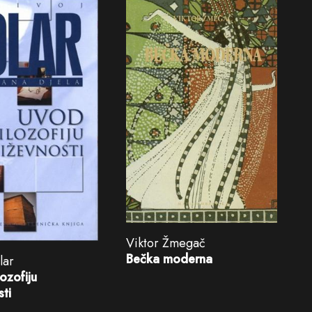
Viktor Žmegač
Bečka moderna
lar
lozofiju
sti