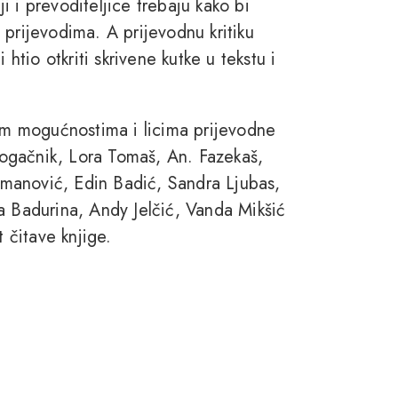
ji i prevoditeljice trebaju kako bi
im prijevodima. A prijevodnu kritiku
bi htio otkriti skrivene kutke u tekstu i
nim mogućnostima i licima prijevodne
 Pogačnik, Lora Tomaš, An. Fazekaš,
manović, Edin Badić, Sandra Ljubas,
a Badurina, Andy Jelčić, Vanda Mikšić
t čitave knjige.