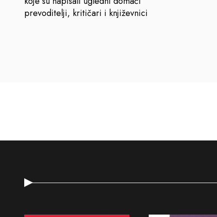
koje su napisali ugledni domaći
prevoditelji, kritičari i književnici