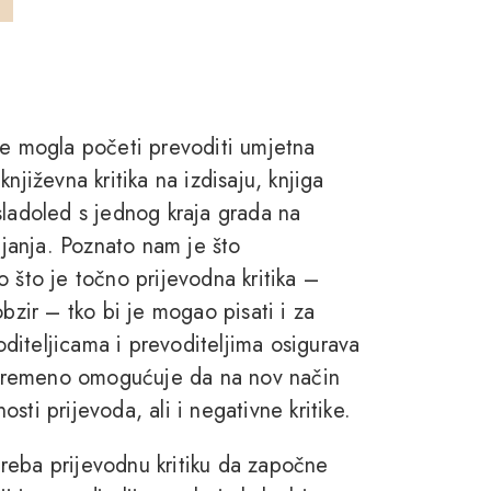
ve mogla početi prevoditi umjetna
njiževna kritika na izdisaju, knjiga
i sladoled s jednog kraja grada na
ljanja. Poznato nam je što
 što je točno prijevodna kritika –
bzir – tko bi je mogao pisati i za
diteljicama i prevoditeljima osigurava
stovremeno omogućuje da na nov način
ti prijevoda, ali i negativne kritike.
reba prijevodnu kritiku da započne