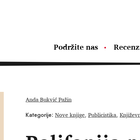
Podržite nas
Recenz
Anda Bukvić Pažin
Nove knjige
Publicistika
Književn
Kategorije:
,
,