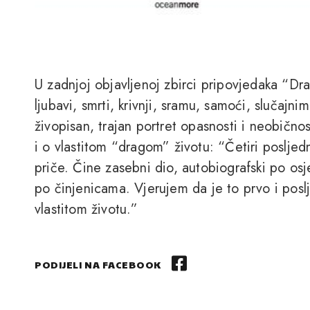
U zadnjoj objavljenoj zbirci pripovjedaka “Dra
ljubavi, smrti, krivnji, sramu, samoći, slučajni
živopisan, trajan portret opasnosti i neobično
i o vlastitom “dragom” životu: “Četiri posljedn
priče. Čine zasebni dio, autobiografski po os
po činjenicama. Vjerujem da je to prvo i poslj
vlastitom životu.”
PODIJELI NA FACEBOOK