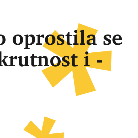
 oprostila se
krutnost i -