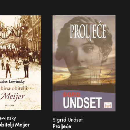
ewinsky
Sigrid Undset
bitelji Meijer
Proljeće