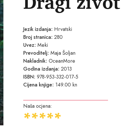
Dragi život
Jezik izdanja:
Hrvatski
Broj stranica:
280
Uvez:
Meki
Prevoditelj:
Maja Šoljan
Nakladnik:
OceanMore
Godina izdanja:
2013
ISBN:
978-953-332-017-5
Cijena knjige:
149.00 kn
Naša ocjena: