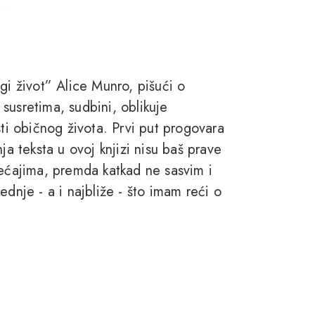
gi život” Alice Munro, pišući o
m susretima, sudbini, oblikuje
sti običnog života. Prvi put progovara
ja teksta u ovoj knjizi nisu baš prave
jećajima, premda katkad ne sasvim i
ednje - a i najbliže - što imam reći o